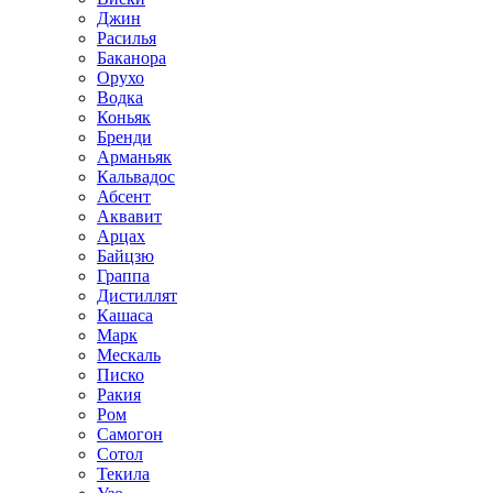
Джин
Расилья
Баканора
Орухо
Водка
Коньяк
Бренди
Арманьяк
Кальвадос
Абсент
Аквавит
Арцах
Байцзю
Граппа
Дистиллят
Кашаса
Марк
Мескаль
Писко
Ракия
Ром
Самогон
Сотол
Текила