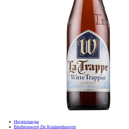
Нидерланды
Bierbrouwerij De Koningshoeven