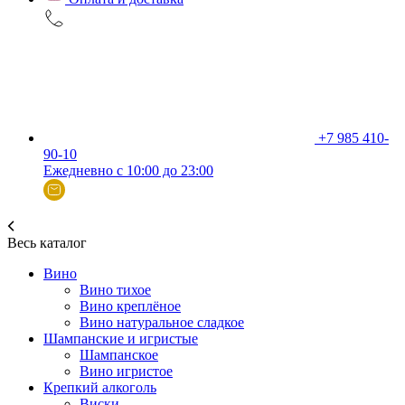
+7 985 410-
90-10
Ежедневно с 10:00 до 23:00
Весь каталог
Вино
Вино тихое
Вино креплёное
Вино натуральное сладкое
Шампанские и игристые
Шампанское
Вино игристое
Крепкий алкоголь
Виски