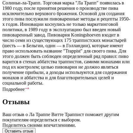
Солиньи-ла-Трапп. Торговая марка "Ла Трапп" появилась в
1980 году, после принятия решения о производстве пива
исключительно верхового брожения. Основой для создания
этого пива послужили пивоваренные методы и рецепты 1950-
х годов. Инновации коснулись не только маркетинговой
политики, в 1989 году в эксплуатацию был введен новый
пивоваренный завод. Пивоварня Koningshoeven входит в
число семи из существующих 175 траппистских монастырей
(шесть — в Бельгии, один — в Голландии), которые имеют
право использовать название "Trappist" для своего пива. Для
этого должен быть соблюден определенный ряд правил: пиво
варится в стенах аббатства траппистов, самими монахами или
под их контролем; целью пивоварни не должно являться
получение прибыли, а доходы используются для содержания
монахов и аббатства и для благотворительных целей и
социальной работы.
Подробнее
Отзывы
Ваш отзыв о Ла Траппе Витте Траппист поможет другим
покупателям определиться с выбором.
Поделитесь своими впечатлениями.
Оставить отзыв