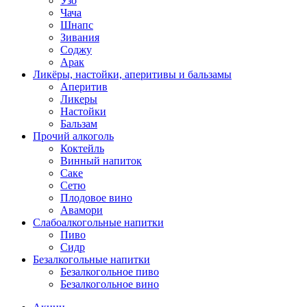
Узо
Чача
Шнапс
Зивания
Соджу
Арак
Ликёры, настойки, аперитивы и бальзамы
Аперитив
Ликеры
Настойки
Бальзам
Прочий алкоголь
Коктейль
Винный напиток
Саке
Сетю
Плодовое вино
Авамори
Слабоалкогольные напитки
Пиво
Сидр
Безалкогольные напитки
Безалкогольное пиво
Безалкогольное вино