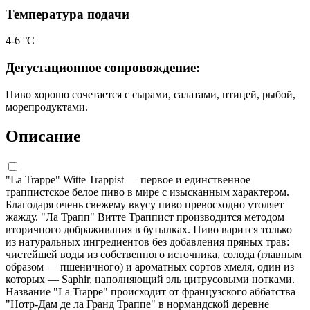
Температура подачи
4-6 °C
Дегустационное сопровождение:
Пиво хорошо сочетается с сырами, салатами, птицей, рыбой,
морепродуктами.
Описание
"La Trappe" Witte Trappist — первое и единственное
траппистское белое пиво в мире с изысканным характером.
Благодаря очень свежему вкусу пиво превосходно утоляет
жажду. "Ла Трапп" Витте Траппист производится методом
вторичного дображивания в бутылках. Пиво варится только
из натуральных ингредиентов без добавления пряных трав:
чистейшей воды из собственного источника, солода (главным
образом — пшеничного) и ароматных сортов хмеля, один из
которых — Saphir, наполняющий эль цитрусовыми нотками.
Название "La Trappe" происходит от французского аббатства
"Нотр-Дам де ла Гранд Траппе" в нормандской деревне