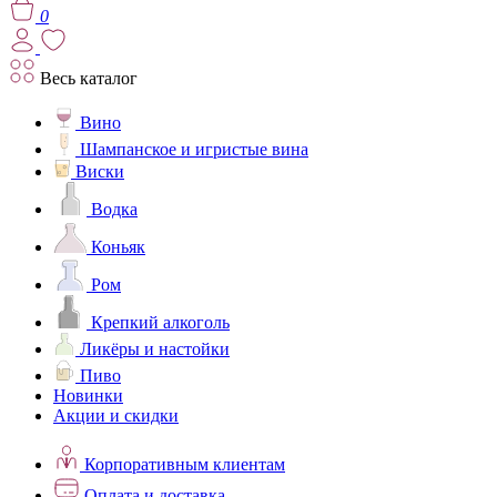
0
Весь каталог
Вино
Шампанское и игристые вина
Виски
Водка
Коньяк
Ром
Крепкий алкоголь
Ликёры и настойки
Пиво
Новинки
Акции и скидки
Корпоративным клиентам
Оплата и доставка