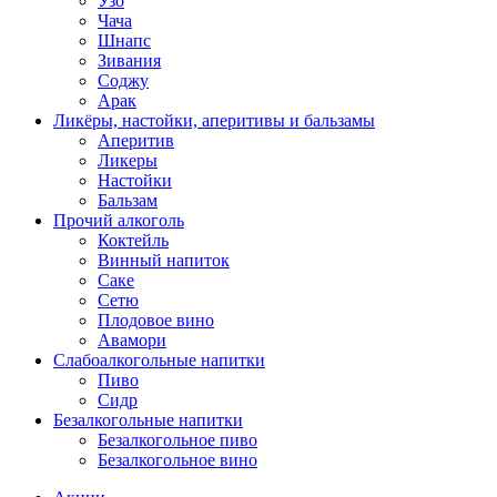
Узо
Чача
Шнапс
Зивания
Соджу
Арак
Ликёры, настойки, аперитивы и бальзамы
Аперитив
Ликеры
Настойки
Бальзам
Прочий алкоголь
Коктейль
Винный напиток
Саке
Сетю
Плодовое вино
Авамори
Слабоалкогольные напитки
Пиво
Сидр
Безалкогольные напитки
Безалкогольное пиво
Безалкогольное вино