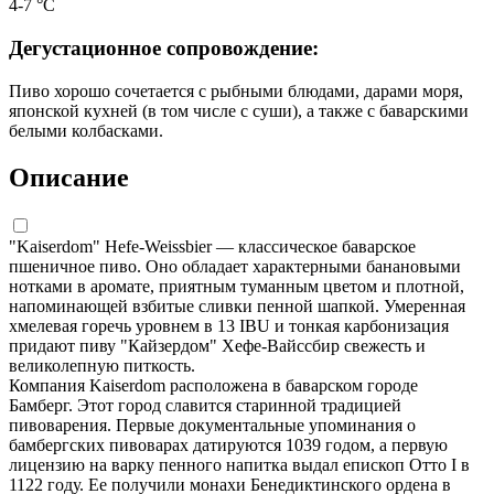
4-7 °С
Дегустационное сопровождение:
Пиво хорошо сочетается с рыбными блюдами, дарами моря,
японской кухней (в том числе с суши), а также с баварскими
белыми колбасками.
Описание
"Kaiserdom" Hefe-Weissbier — классическое баварское
пшеничное пиво. Оно обладает характерными банановыми
нотками в аромате, приятным туманным цветом и плотной,
напоминающей взбитые сливки пенной шапкой. Умеренная
хмелевая горечь уровнем в 13 IBU и тонкая карбонизация
придают пиву "Кайзердом" Хефе-Вайссбир свежесть и
великолепную питкость.
Компания Kaiserdom расположена в баварском городе
Бамберг. Этот город славится старинной традицией
пивоварения. Первые документальные упоминания о
бамбергских пивоварах датируются 1039 годом, а первую
лицензию на варку пенного напитка выдал епископ Отто I в
1122 году. Ее получили монахи Бенедиктинского ордена в