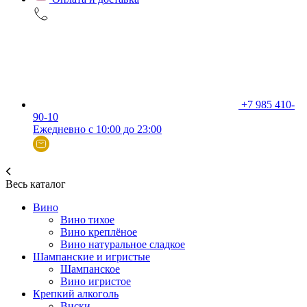
+7 985 410-
90-10
Ежедневно с 10:00 до 23:00
Весь каталог
Вино
Вино тихое
Вино креплёное
Вино натуральное сладкое
Шампанские и игристые
Шампанское
Вино игристое
Крепкий алкоголь
Виски