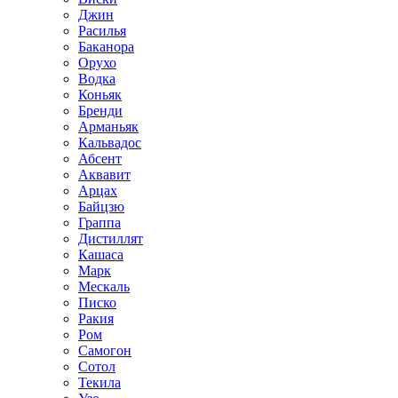
Джин
Расилья
Баканора
Орухо
Водка
Коньяк
Бренди
Арманьяк
Кальвадос
Абсент
Аквавит
Арцах
Байцзю
Граппа
Дистиллят
Кашаса
Марк
Мескаль
Писко
Ракия
Ром
Самогон
Сотол
Текила