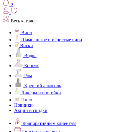
0
Весь каталог
Вино
Шампанское и игристые вина
Виски
Водка
Коньяк
Ром
Крепкий алкоголь
Ликёры и настойки
Пиво
Новинки
Акции и скидки
Корпоративным клиентам
Оплата и доставка