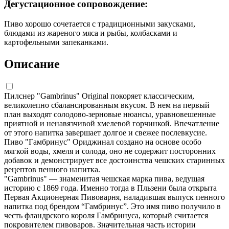
Дегустационное сопровождение:
Пиво хорошо сочетается с традиционными закусками,
блюдами из жареного мяса и рыбы, колбасками и
картофельными запеканками.
Описание
Пилснер "Gambrinus" Original покоряет классическим,
великолепно сбалансированным вкусом. В нем на первый
план выходят солодово-зерновые нюансы, уравновешенные
приятной и ненавязчивой хмелевой горчинкой. Впечатление
от этого напитка завершает долгое и свежее послевкусие.
Пиво "Гамбринус" Ориджинал создано на основе особо
мягкой воды, хмеля и солода, оно не содержит посторонних
добавок и демонстрирует все достоинства чешских старинных
рецептов пенного напитка.
"Gambrinus" — знаменитая чешская марка пива, ведущая
историю с 1869 года. Именно тогда в Пльзени была открыта
Первая Акционерная Пивоварня, наладившая выпуск пенного
напитка под брендом “Гамбринус”. Это имя пиво получило в
честь фландрского короля Гамбринуса, который считается
покровителем пивоваров. Значительная часть истории