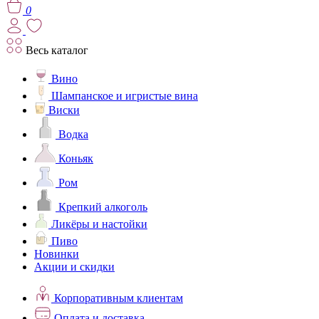
0
Весь каталог
Вино
Шампанское и игристые вина
Виски
Водка
Коньяк
Ром
Крепкий алкоголь
Ликёры и настойки
Пиво
Новинки
Акции и скидки
Корпоративным клиентам
Оплата и доставка