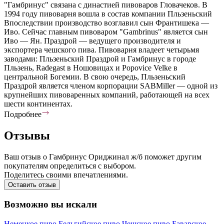
"Гамбринус" связана с династией пивоваров Гловачеков. В
1994 году пивоварня вошла в состав компании Пльзеньский
Впоследствии производство возглавил сын Франтишека —
Иво. Сейчас главным пивоваром "Gambrinus" является сын
Иво — Ян. Праздрой — ведущего производителя и
экспортера чешского пива. Пивоварня владеет четырьмя
заводами: Пльзеньский Праздрой и Гамбринус в городе
Пльзень, Radegast в Ношовицах и Popovice Velke в
центральной Богемии. В свою очередь, Пльзеньский
Праздрой является членом корпорации SABMiller — одной из
крупнейших пивоваренных компаний, работающей на всех
шести континентах.
Подробнее
Отзывы
Ваш отзыв о Гамбринус Ориджинал ж/б поможет другим
покупателям определиться с выбором.
Поделитесь своими впечатлениями.
Оставить отзыв
Возможно вы искали
Немецкое пиво
Бельгийское пиво
Чешское пиво
Баварское