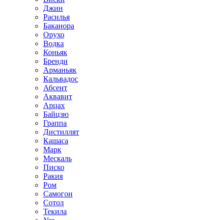
Джин
Расилья
Баканора
Орухо
Водка
Коньяк
Бренди
Арманьяк
Кальвадос
Абсент
Аквавит
Арцах
Байцзю
Граппа
Дистиллят
Кашаса
Марк
Мескаль
Писко
Ракия
Ром
Самогон
Сотол
Текила