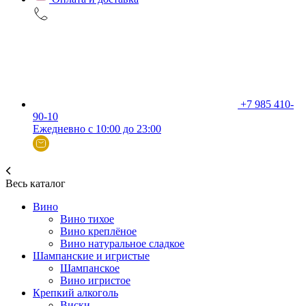
+7 985 410-
90-10
Ежедневно с 10:00 до 23:00
Весь каталог
Вино
Вино тихое
Вино креплёное
Вино натуральное сладкое
Шампанские и игристые
Шампанское
Вино игристое
Крепкий алкоголь
Виски