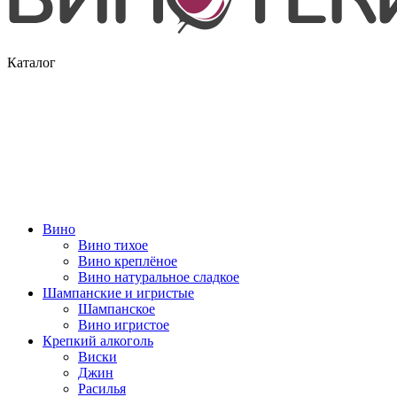
Каталог
Вино
Вино тихое
Вино креплёное
Вино натуральное сладкое
Шампанские и игристые
Шампанское
Вино игристое
Крепкий алкоголь
Виски
Джин
Расилья