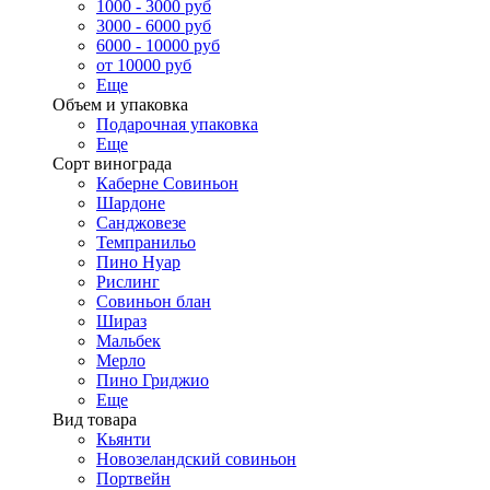
1000 - 3000 руб
3000 - 6000 руб
6000 - 10000 руб
от 10000 руб
Еще
Объем и упаковка
Подарочная упаковка
Еще
Сорт винограда
Каберне Совиньон
Шардоне
Санджовезе
Темпранильо
Пино Нуар
Рислинг
Совиньон блан
Шираз
Мальбек
Мерло
Пино Гриджио
Еще
Вид товара
Кьянти
Новозеландский совиньон
Портвейн