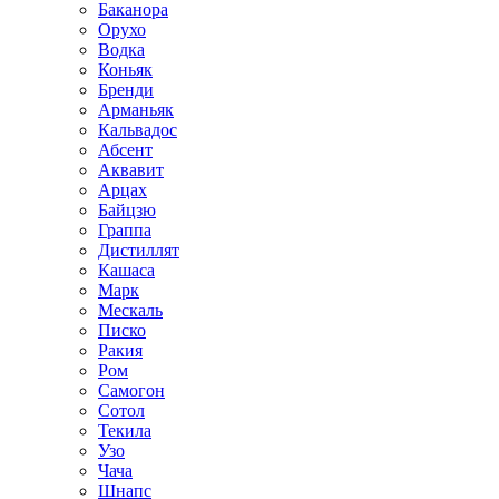
Баканора
Орухо
Водка
Коньяк
Бренди
Арманьяк
Кальвадос
Абсент
Аквавит
Арцах
Байцзю
Граппа
Дистиллят
Кашаса
Марк
Мескаль
Писко
Ракия
Ром
Самогон
Сотол
Текила
Узо
Чача
Шнапс