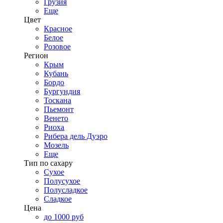
Грузия
Еще
Цвет
Красное
Белое
Розовое
Регион
Крым
Кубань
Бордо
Бургундия
Тоскана
Пьемонт
Венето
Риоха
Рибера дель Дуэро
Мозель
Еще
Тип по сахару
Сухое
Полусухое
Полусладкое
Сладкое
Цена
до 1000 руб