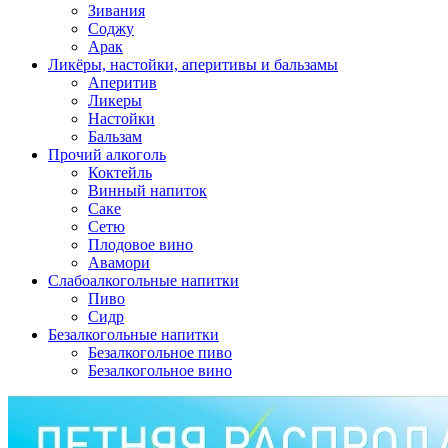
Зивания
Соджу
Арак
Ликёры, настойки, аперитивы и бальзамы
Аперитив
Ликеры
Настойки
Бальзам
Прочий алкоголь
Коктейль
Винный напиток
Саке
Сетю
Плодовое вино
Авамори
Слабоалкогольные напитки
Пиво
Сидр
Безалкогольные напитки
Безалкогольное пиво
Безалкогольное вино