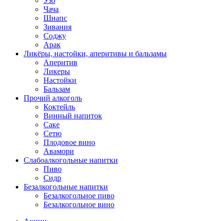
Узо
Чача
Шнапс
Зивания
Соджу
Арак
Ликёры, настойки, аперитивы и бальзамы
Аперитив
Ликеры
Настойки
Бальзам
Прочий алкоголь
Коктейль
Винный напиток
Саке
Сетю
Плодовое вино
Авамори
Слабоалкогольные напитки
Пиво
Сидр
Безалкогольные напитки
Безалкогольное пиво
Безалкогольное вино