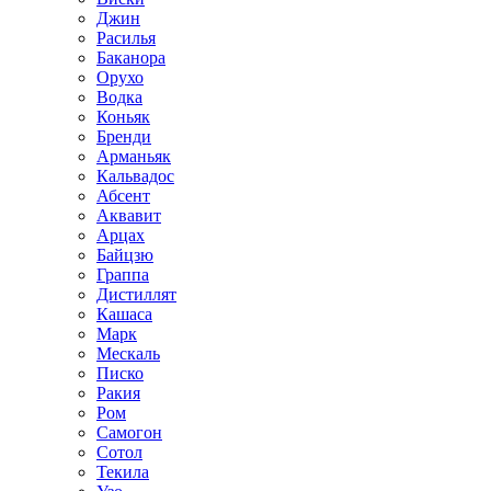
Джин
Расилья
Баканора
Орухо
Водка
Коньяк
Бренди
Арманьяк
Кальвадос
Абсент
Аквавит
Арцах
Байцзю
Граппа
Дистиллят
Кашаса
Марк
Мескаль
Писко
Ракия
Ром
Самогон
Сотол
Текила