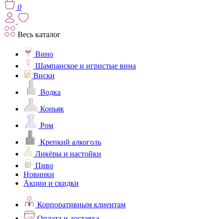
0
Весь каталог
Вино
Шампанское и игристые вина
Виски
Водка
Коньяк
Ром
Крепкий алкоголь
Ликёры и настойки
Пиво
Новинки
Акции и скидки
Корпоративным клиентам
Оплата и доставка