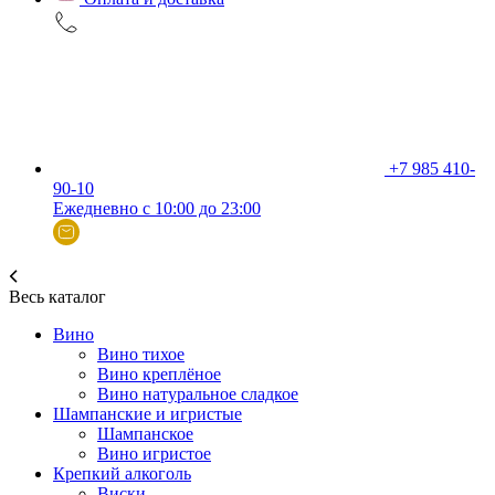
+7 985 410-
90-10
Ежедневно с 10:00 до 23:00
Весь каталог
Вино
Вино тихое
Вино креплёное
Вино натуральное сладкое
Шампанские и игристые
Шампанское
Вино игристое
Крепкий алкоголь
Виски