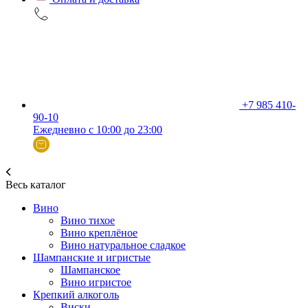
+7 985 410-
90-10
Ежедневно с 10:00 до 23:00
Весь каталог
Вино
Вино тихое
Вино креплёное
Вино натуральное сладкое
Шампанские и игристые
Шампанское
Вино игристое
Крепкий алкоголь
Виски