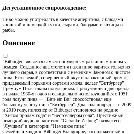
Дегустационное сопровождение:
Пиво можно употреблять в качестве аперитива, с блюдами
японской и немецкой кухни, сырами, блюдами из птицы и
рыбы.
Описание
"Bitburger" является самым популярным разливным пивом у
немцев. Созданное два столетия назад пиво варится только из
лучшего сырья, в соответствии с немецким Законом о чистоте
пива. Его свежий, совершенный вкус и характерный аромат,
придаваемый горькими сортами хмеля, делает "Битбургер"
Премиум Пилс таким популярным. Придуманный для бренда
в начале 1930-х годов и официально использующийся с 1951
года лозунг пива — "Bitte ein Bit" способствовал еще
большему успеху пива "Битбургер". Два года подряд — в 2009
и 2010 году, пилсенер от Bitburger становился на родине
"Хитом продаж года" и "Бестселлером года". Престижный
немецкий журнал напитков "Getranke Zeitung" назвал его
"Лучшим" в категории "Немецкое пиво".
Семейный холдинг Bitburger Braugruppe, расположенный в