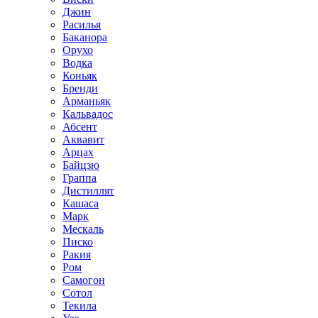
Джин
Расилья
Баканора
Орухо
Водка
Коньяк
Бренди
Арманьяк
Кальвадос
Абсент
Аквавит
Арцах
Байцзю
Граппа
Дистиллят
Кашаса
Марк
Мескаль
Писко
Ракия
Ром
Самогон
Сотол
Текила