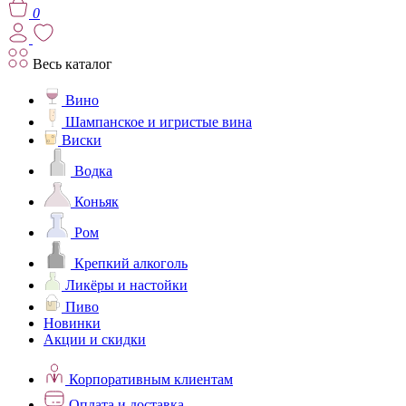
0
Весь каталог
Вино
Шампанское и игристые вина
Виски
Водка
Коньяк
Ром
Крепкий алкоголь
Ликёры и настойки
Пиво
Новинки
Акции и скидки
Корпоративным клиентам
Оплата и доставка