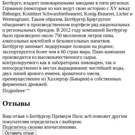
Битбурге, владеет пивоваренными заводами в пяти регионах
Германии (некоторые из них ведут свою историю с XV века):
Bitburger, Kostritzer Schwarzbierbrauerei, Konig-Brauerei, Licher и
Wernesgruner. Таким образом, Битбургер Браугруппе
объединяет в производственном портфеле ряд национальных
и региональных брендов. В 2012 году компанией Битбургер
было произведено около 750 миллионов литров пива,
алкогольных коктейлей и безалкогольных напитков.
Битбургер занимает лидирующие позиции на родине,
экспортируется более чем в 60 стран мира. Пиво компании
производится из высококачественного сырья,
контролируемого как в лабораториях пивоварен, так и
непосредственно в местах выращивания: чистейшей воды,
двух линий ярового ячменя, ароматного хмеля,
преимущественно из Халлертау (Бавария) и собственных
фирменных дрожжей.
Подробнее
Отзывы
Ваш отзыв о Битбургер Премиум Пилс ж/б поможет другим
покупателям определиться с выбором.
Поделитесь своими впечатлениями.
Оставить отзыв