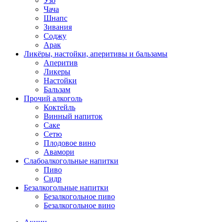
Узо
Чача
Шнапс
Зивания
Соджу
Арак
Ликёры, настойки, аперитивы и бальзамы
Аперитив
Ликеры
Настойки
Бальзам
Прочий алкоголь
Коктейль
Винный напиток
Саке
Сетю
Плодовое вино
Авамори
Слабоалкогольные напитки
Пиво
Сидр
Безалкогольные напитки
Безалкогольное пиво
Безалкогольное вино