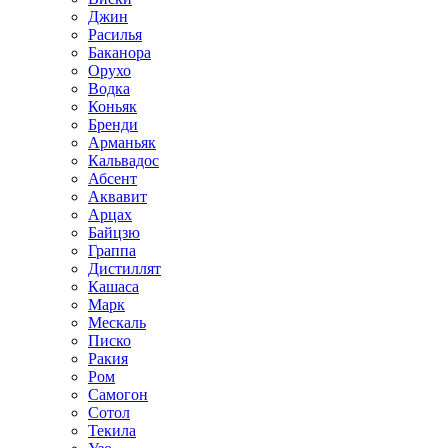
Джин
Расилья
Баканора
Орухо
Водка
Коньяк
Бренди
Арманьяк
Кальвадос
Абсент
Аквавит
Арцах
Байцзю
Граппа
Дистиллят
Кашаса
Марк
Мескаль
Писко
Ракия
Ром
Самогон
Сотол
Текила