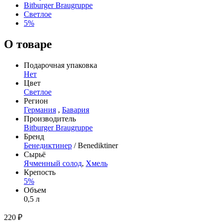
Bitburger Braugruppe
Светлое
5%
О товаре
Подарочная упаковка
Нет
Цвет
Светлое
Регион
Германия
,
Бавария
Производитель
Bitburger Braugruppe
Бренд
Бенедиктинер
/ Benediktiner
Сырьё
Ячменный солод
,
Хмель
Крепость
5%
Объем
0,5 л
220 ₽