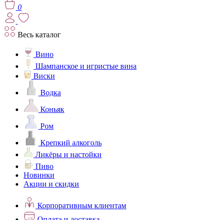
0
Весь каталог
Вино
Шампанское и игристые вина
Виски
Водка
Коньяк
Ром
Крепкий алкоголь
Ликёры и настойки
Пиво
Новинки
Акции и скидки
Корпоративным клиентам
Оплата и доставка