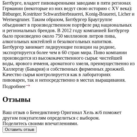
Битбурге, владеет пивоваренными заводами в пяти регионах
Германии (некоторые из них ведут свою историю с XV века):
Bitburger, Kostritzer Schwarzbierbrauerei, Konig-Brauerei, Licher и
Wernesgruner. Таким образом, Битбургер Браугруппе
объединяет в производственном портфеле ряд национальных
и региональных брендов. В 2012 году компанией Битбургер
было произведено около 750 миллионов литров пива,
алкогольных коктейлей и безалкогольных напитков.
Битбургер занимает лидирующие позиции на родине,
экспортируется более чем в 60 стран мира. Пиво компании
производится из высококачественного сырья: чистейшей
воды, ярового ячменя, ароматного хмеля, преимущественно из
Халлертау (Бавария) и собственных фирменных дрожжей.
Качество сырья контролируется как в лабораториях
пивоварен, так и непосредственно в местах выращивания.
Подробнее
Отзывы
Ваш отзыв о Бенедиктинер Оригинал Хель ж/б поможет
другим покупателям определиться с выбором.
Поделитесь своими впечатлениями.
Оставить отзыв