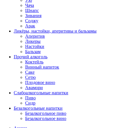
Узо
Чача
Шнапс
Зивания
Соджу
Арак
Ликёры, настойки, аперитивы и бальзамы
Аперитив
Ликеры
Настойки
Бальзам
Прочий алкоголь
Коктейль
Винный напиток
Саке
Сетю
Плодовое вино
Авамори
Слабоалкогольные напитки
Пиво
Сидр
Безалкогольные напитки
Безалкогольное пиво
Безалкогольное вино