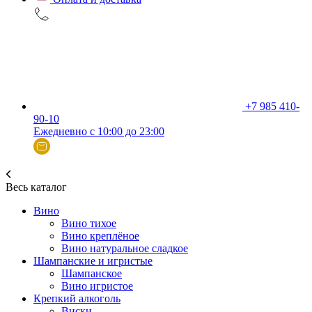
+7 985 410-
90-10
Ежедневно с 10:00 до 23:00
Весь каталог
Вино
Вино тихое
Вино креплёное
Вино натуральное сладкое
Шампанские и игристые
Шампанское
Вино игристое
Крепкий алкоголь
Виски