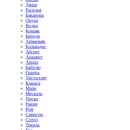
Джин
Расилья
Баканора
Орухо
Водка
Коньяк
Бренди
Арманьяк
Кальвадос
Абсент
Аквавит
Арцах
Байцзю
Граппа
Дистиллят
Кашаса
Марк
Мескаль
Писко
Ракия
Ром
Самогон
Сотол
Текила