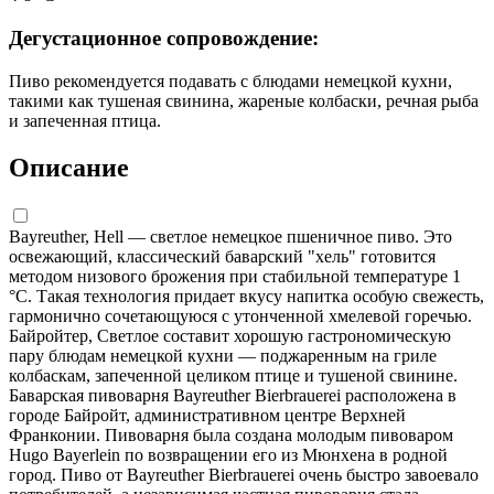
Дегустационное сопровождение:
Пиво рекомендуется подавать с блюдами немецкой кухни,
такими как тушеная свинина, жареные колбаски, речная рыба
и запеченная птица.
Описание
Bayreuther, Hell — светлое немецкое пшеничное пиво. Это
освежающий, классический баварский "хель" готовится
методом низового брожения при стабильной температуре 1
°С. Такая технология придает вкусу напитка особую свежесть,
гармонично сочетающуюся с утонченной хмелевой горечью.
Байройтер, Светлое составит хорошую гастрономическую
пару блюдам немецкой кухни — поджаренным на гриле
колбаскам, запеченной целиком птице и тушеной свинине.
Баварская пивоварня Bayreuther Bierbrauerei расположена в
городе Байройт, административном центре Верхней
Франконии. Пивоварня была создана молодым пивоваром
Hugo Bayerlein по возвращении его из Мюнхена в родной
город. Пиво от Bayreuther Bierbrauerei очень быстро завоевало