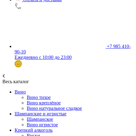
+7 985 410-
90-10
Ежедневно с 10:00 до 23:00
Весь каталог
Вино
Вино тихое
Вино креплёное
Вино натуральное сладкое
Шампанские и игристые
Шампанское
Вино игристое
Крепкий алкоголь
Виски