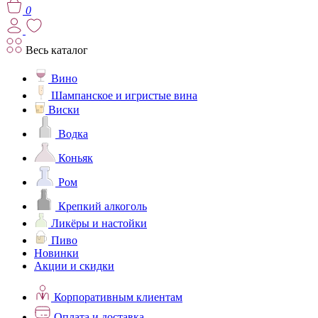
0
Весь каталог
Вино
Шампанское и игристые вина
Виски
Водка
Коньяк
Ром
Крепкий алкоголь
Ликёры и настойки
Пиво
Новинки
Акции и скидки
Корпоративным клиентам
Оплата и доставка