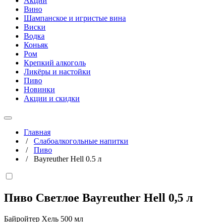
Акции
Вино
Шампанское и игристые вина
Виски
Водка
Коньяк
Ром
Крепкий алкоголь
Ликёры и настойки
Пиво
Новинки
Акции и скидки
Главная
/
Слабоалкогольные напитки
/
Пиво
/
Bayreuther Hell 0.5 л
Пиво Светлое Bayreuther Hell
0,5 л
Байройтер Хель 500 мл