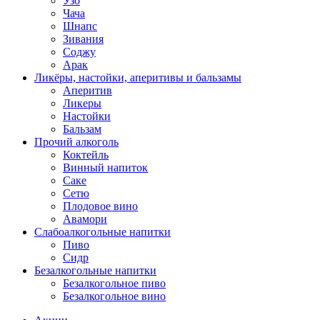
Узо
Чача
Шнапс
Зивания
Соджу
Арак
Ликёры, настойки, аперитивы и бальзамы
Аперитив
Ликеры
Настойки
Бальзам
Прочий алкоголь
Коктейль
Винный напиток
Саке
Сетю
Плодовое вино
Авамори
Слабоалкогольные напитки
Пиво
Сидр
Безалкогольные напитки
Безалкогольное пиво
Безалкогольное вино