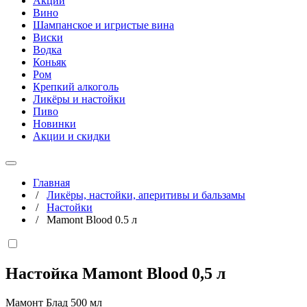
Акции
Вино
Шампанское и игристые вина
Виски
Водка
Коньяк
Ром
Крепкий алкоголь
Ликёры и настойки
Пиво
Новинки
Акции и скидки
Главная
/
Ликёры, настойки, аперитивы и бальзамы
/
Настойки
/
Mamont Blood 0.5 л
Настойка Mamont Blood
0,5 л
Мамонт Блад 500 мл