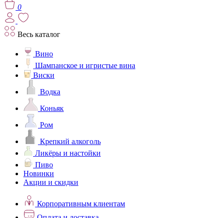
0
Весь каталог
Вино
Шампанское и игристые вина
Виски
Водка
Коньяк
Ром
Крепкий алкоголь
Ликёры и настойки
Пиво
Новинки
Акции и скидки
Корпоративным клиентам
Оплата и доставка