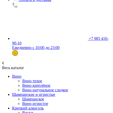
+7 985 410-
90-10
Ежедневно с 10:00 до 23:00
Весь каталог
Вино
Вино тихое
Вино креплёное
Вино натуральное сладкое
Шампанские и игристые
Шампанское
Вино игристое
Крепкий алкоголь
Виски