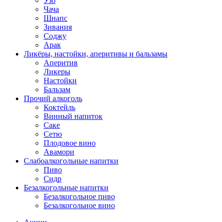
Узо
Чача
Шнапс
Зивания
Соджу
Арак
Ликёры, настойки, аперитивы и бальзамы
Аперитив
Ликеры
Настойки
Бальзам
Прочий алкоголь
Коктейль
Винный напиток
Саке
Сетю
Плодовое вино
Авамори
Слабоалкогольные напитки
Пиво
Сидр
Безалкогольные напитки
Безалкогольное пиво
Безалкогольное вино