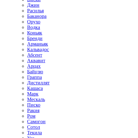
Джин
Расилья
Баканора
Орухо
Водка
Коньяк
Бренди
Арманьяк
Кальвадос
Абсент
Аквавит
Арцах
Байцзю
Граппа
Дистиллят
Кашаса
Марк
Мескаль
Писко
Ракия
Ром
Самогон
Сотол
Текила