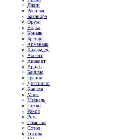
Джин
Расилья
Баканора
Орухо
Водка
Коньяк
Бренди
Арманьяк
Кальвадос
Абсент
Аквавит
Арцах
Байцзю
Граппа
Дистиллят
Кашаса
Марк
Мескаль
Писко
Ракия
Ром
Самогон
Сотол
Текила