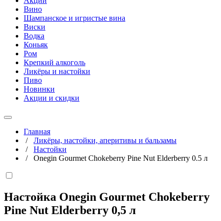
Акции
Вино
Шампанское и игристые вина
Виски
Водка
Коньяк
Ром
Крепкий алкоголь
Ликёры и настойки
Пиво
Новинки
Акции и скидки
Главная
/
Ликёры, настойки, аперитивы и бальзамы
/
Настойки
/
Onegin Gourmet Chokeberry Pine Nut Elderberry 0.5 л
Настойка Onegin Gourmet Chokeberry
Pine Nut Elderberry
0,5 л