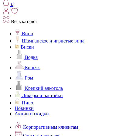
0
Весь каталог
Вино
Шампанское и игристые вина
Виски
Водка
Коньяк
Ром
Крепкий алкоголь
Ликёры и настойки
Пиво
Новинки
Акции и скидки
Корпоративным клиентам
Оплата и доставка