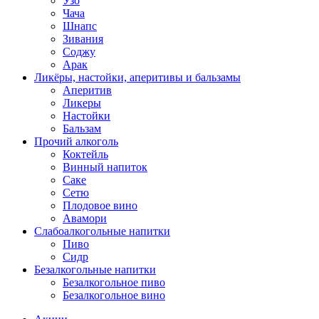
Узо
Чача
Шнапс
Зивания
Соджу
Арак
Ликёры, настойки, аперитивы и бальзамы
Аперитив
Ликеры
Настойки
Бальзам
Прочий алкоголь
Коктейль
Винный напиток
Саке
Сетю
Плодовое вино
Авамори
Слабоалкогольные напитки
Пиво
Сидр
Безалкогольные напитки
Безалкогольное пиво
Безалкогольное вино