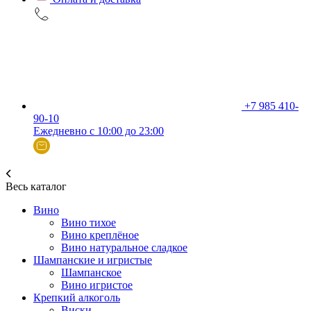
+7 985 410-
90-10
Ежедневно с 10:00 до 23:00
Весь каталог
Вино
Вино тихое
Вино креплёное
Вино натуральное сладкое
Шампанские и игристые
Шампанское
Вино игристое
Крепкий алкоголь
Виски