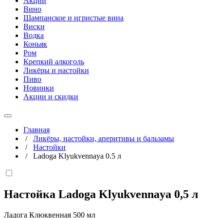
Акции
Вино
Шампанское и игристые вина
Виски
Водка
Коньяк
Ром
Крепкий алкоголь
Ликёры и настойки
Пиво
Новинки
Акции и скидки
Главная
/
Ликёры, настойки, аперитивы и бальзамы
/
Настойки
/
Ladoga Klyukvennaya 0.5 л
Настойка Ladoga Klyukvennaya
0,5 л
Ладога Клюквенная 500 мл