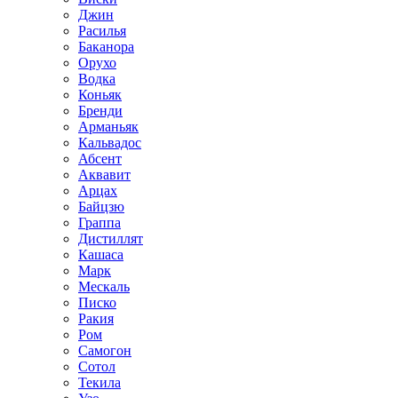
Джин
Расилья
Баканора
Орухо
Водка
Коньяк
Бренди
Арманьяк
Кальвадос
Абсент
Аквавит
Арцах
Байцзю
Граппа
Дистиллят
Кашаса
Марк
Мескаль
Писко
Ракия
Ром
Самогон
Сотол
Текила