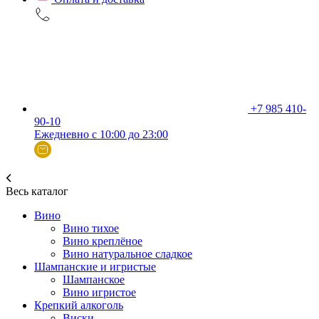
+7 985 410-
90-10
Ежедневно с 10:00 до 23:00
Весь каталог
Вино
Вино тихое
Вино креплёное
Вино натуральное сладкое
Шампанские и игристые
Шампанское
Вино игристое
Крепкий алкоголь
Виски