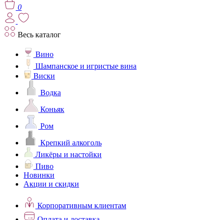
0
Весь каталог
Вино
Шампанское и игристые вина
Виски
Водка
Коньяк
Ром
Крепкий алкоголь
Ликёры и настойки
Пиво
Новинки
Акции и скидки
Корпоративным клиентам
Оплата и доставка