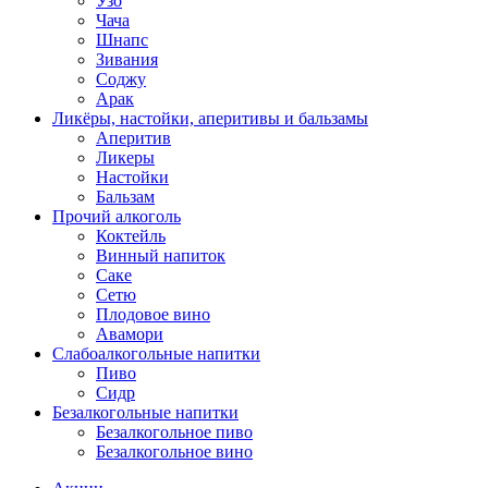
Узо
Чача
Шнапс
Зивания
Соджу
Арак
Ликёры, настойки, аперитивы и бальзамы
Аперитив
Ликеры
Настойки
Бальзам
Прочий алкоголь
Коктейль
Винный напиток
Саке
Сетю
Плодовое вино
Авамори
Слабоалкогольные напитки
Пиво
Сидр
Безалкогольные напитки
Безалкогольное пиво
Безалкогольное вино