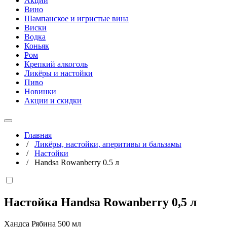
Акции
Вино
Шампанское и игристые вина
Виски
Водка
Коньяк
Ром
Крепкий алкоголь
Ликёры и настойки
Пиво
Новинки
Акции и скидки
Главная
/
Ликёры, настойки, аперитивы и бальзамы
/
Настойки
/
Handsa Rowanberry 0.5 л
Настойка Handsa Rowanberry
0,5 л
Хандса Рябина 500 мл