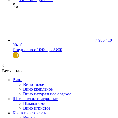
+7 985 410-
90-10
Ежедневно с 10:00 до 23:00
Весь каталог
Вино
Вино тихое
Вино креплёное
Вино натуральное сладкое
Шампанские и игристые
Шампанское
Вино игристое
Крепкий алкоголь
Виски