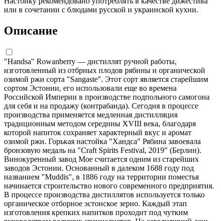
Настойку рекомендовано употреблять в качестве дижестива
или в сочетании с блюдами русской и украинской кухни.
Описание
"Handsa" Rowanberry — дистиллят ручной работы,
изготовленный из отбрных плодов рябины и органической
озимой ржи сорта "Sangaste". Этот сорт является старейшим
сортом Эстонии, его использовали еще во времена
Российской Империи в производстве подпольного самогона
для себя и на продажу (контрабанда). Сегодня в процессе
производства применяется медленная дистилляция
традиционным методом середины XVIII века, благодаря
которой напиток сохраняет характерный вкус и аромат
озимой ржи. Горькая настойка "Хандса" Рябина завоевала
бронзовую медаль на "Craft Spirits Festival, 2019" (Берлин).
Винокуренный завод Moe считается одним из старейших
заводов Эстонии. Основанный в далеком 1688 году под
названием "Muddis", в 1886 году на территории поместья
начинается строительство нового современного предприятия.
В процессе производства дистиллятов используется только
органическое отборное эстонское зерно. Каждый этап
изготовления крепких напитков проходит под чутким