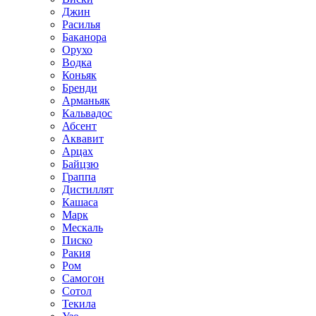
Джин
Расилья
Баканора
Орухо
Водка
Коньяк
Бренди
Арманьяк
Кальвадос
Абсент
Аквавит
Арцах
Байцзю
Граппа
Дистиллят
Кашаса
Марк
Мескаль
Писко
Ракия
Ром
Самогон
Сотол
Текила