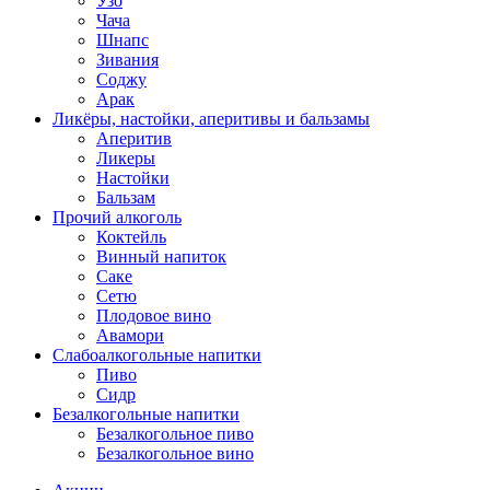
Узо
Чача
Шнапс
Зивания
Соджу
Арак
Ликёры, настойки, аперитивы и бальзамы
Аперитив
Ликеры
Настойки
Бальзам
Прочий алкоголь
Коктейль
Винный напиток
Саке
Сетю
Плодовое вино
Авамори
Слабоалкогольные напитки
Пиво
Сидр
Безалкогольные напитки
Безалкогольное пиво
Безалкогольное вино