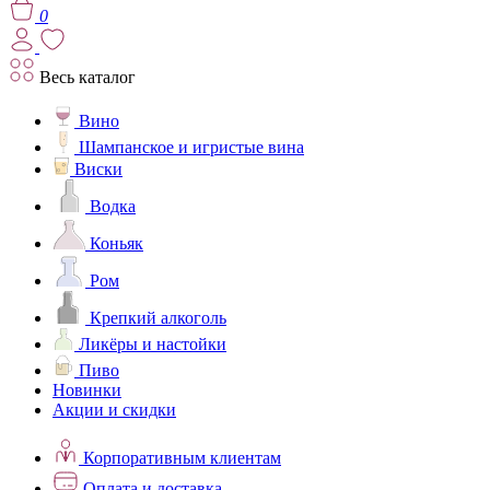
0
Весь каталог
Вино
Шампанское и игристые вина
Виски
Водка
Коньяк
Ром
Крепкий алкоголь
Ликёры и настойки
Пиво
Новинки
Акции и скидки
Корпоративным клиентам
Оплата и доставка