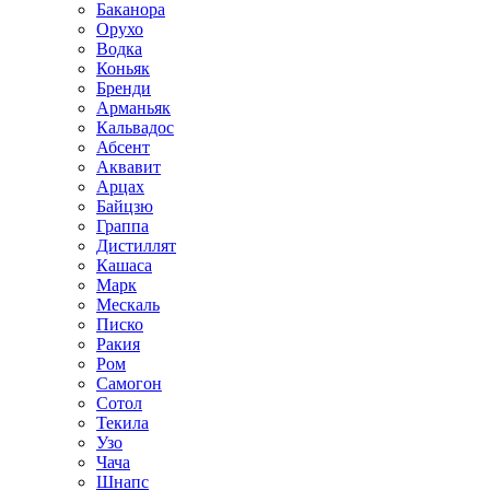
Баканора
Орухо
Водка
Коньяк
Бренди
Арманьяк
Кальвадос
Абсент
Аквавит
Арцах
Байцзю
Граппа
Дистиллят
Кашаса
Марк
Мескаль
Писко
Ракия
Ром
Самогон
Сотол
Текила
Узо
Чача
Шнапс