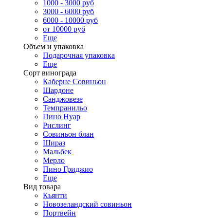
1000 - 3000 руб
3000 - 6000 руб
6000 - 10000 руб
от 10000 руб
Еще
Объем и упаковка
Подарочная упаковка
Еще
Сорт винограда
Каберне Совиньон
Шардоне
Санджовезе
Темпранильо
Пино Нуар
Рислинг
Совиньон блан
Шираз
Мальбек
Мерло
Пино Гриджио
Еще
Вид товара
Кьянти
Новозеландский совиньон
Портвейн