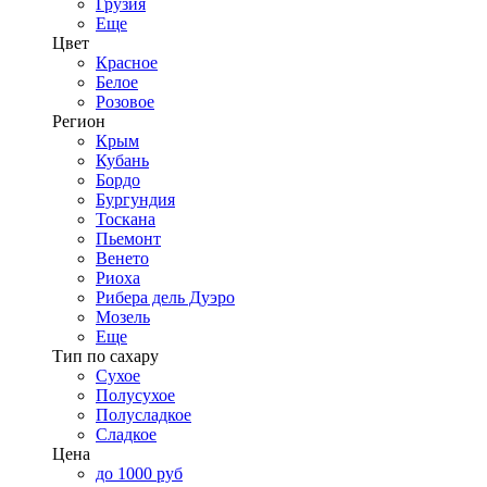
Грузия
Еще
Цвет
Красное
Белое
Розовое
Регион
Крым
Кубань
Бордо
Бургундия
Тоскана
Пьемонт
Венето
Риоха
Рибера дель Дуэро
Мозель
Еще
Тип по сахару
Сухое
Полусухое
Полусладкое
Сладкое
Цена
до 1000 руб