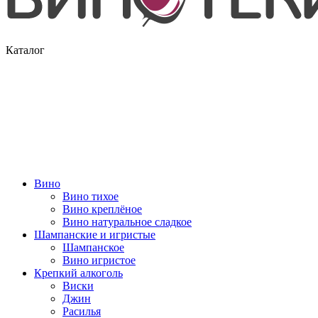
Каталог
Вино
Вино тихое
Вино креплёное
Вино натуральное сладкое
Шампанские и игристые
Шампанское
Вино игристое
Крепкий алкоголь
Виски
Джин
Расилья