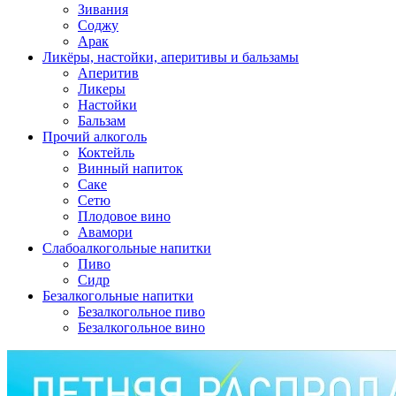
Зивания
Соджу
Арак
Ликёры, настойки, аперитивы и бальзамы
Аперитив
Ликеры
Настойки
Бальзам
Прочий алкоголь
Коктейль
Винный напиток
Саке
Сетю
Плодовое вино
Авамори
Слабоалкогольные напитки
Пиво
Сидр
Безалкогольные напитки
Безалкогольное пиво
Безалкогольное вино