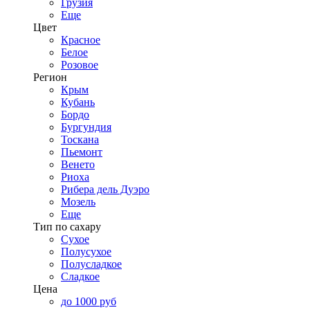
Грузия
Еще
Цвет
Красное
Белое
Розовое
Регион
Крым
Кубань
Бордо
Бургундия
Тоскана
Пьемонт
Венето
Риоха
Рибера дель Дуэро
Мозель
Еще
Тип по сахару
Сухое
Полусухое
Полусладкое
Сладкое
Цена
до 1000 руб