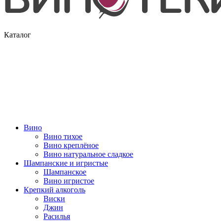
Каталог
Вино
Вино тихое
Вино креплёное
Вино натуральное сладкое
Шампанские и игристые
Шампанское
Вино игристое
Крепкий алкоголь
Виски
Джин
Расилья