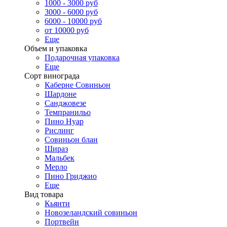
1000 - 3000 руб
3000 - 6000 руб
6000 - 10000 руб
от 10000 руб
Еще
Объем и упаковка
Подарочная упаковка
Еще
Сорт винограда
Каберне Совиньон
Шардоне
Санджовезе
Темпранильо
Пино Нуар
Рислинг
Совиньон блан
Шираз
Мальбек
Мерло
Пино Гриджио
Еще
Вид товара
Кьянти
Новозеландский совиньон
Портвейн