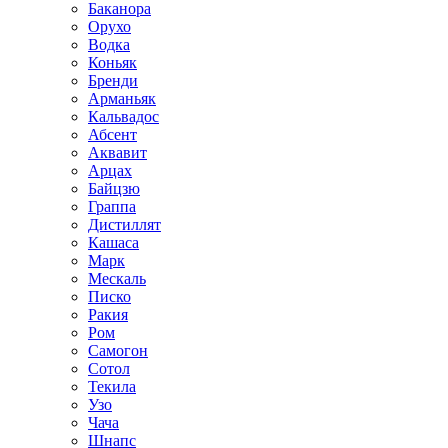
Баканора
Орухо
Водка
Коньяк
Бренди
Арманьяк
Кальвадос
Абсент
Аквавит
Арцах
Байцзю
Граппа
Дистиллят
Кашаса
Марк
Мескаль
Писко
Ракия
Ром
Самогон
Сотол
Текила
Узо
Чача
Шнапс