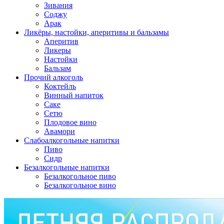
Зивания
Соджу
Арак
Ликёры, настойки, аперитивы и бальзамы
Аперитив
Ликеры
Настойки
Бальзам
Прочий алкоголь
Коктейль
Винный напиток
Саке
Сетю
Плодовое вино
Авамори
Слабоалкогольные напитки
Пиво
Сидр
Безалкогольные напитки
Безалкогольное пиво
Безалкогольное вино