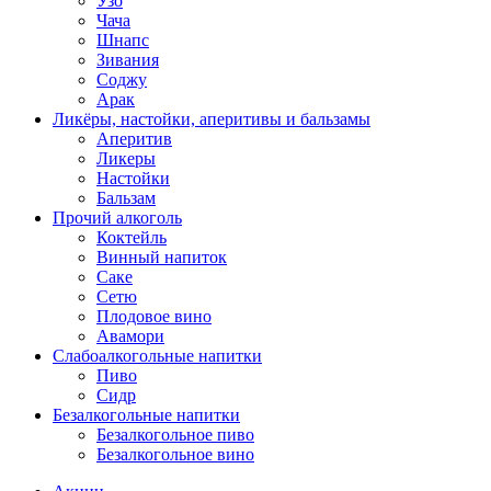
Узо
Чача
Шнапс
Зивания
Соджу
Арак
Ликёры, настойки, аперитивы и бальзамы
Аперитив
Ликеры
Настойки
Бальзам
Прочий алкоголь
Коктейль
Винный напиток
Саке
Сетю
Плодовое вино
Авамори
Слабоалкогольные напитки
Пиво
Сидр
Безалкогольные напитки
Безалкогольное пиво
Безалкогольное вино