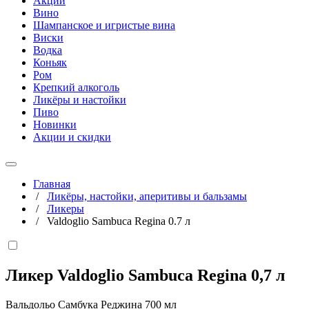
Акции
Вино
Шампанское и игристые вина
Виски
Водка
Коньяк
Ром
Крепкий алкоголь
Ликёры и настойки
Пиво
Новинки
Акции и скидки
Главная
/
Ликёры, настойки, аперитивы и бальзамы
/
Ликеры
/
Valdoglio Sambuca Regina 0.7 л
Ликер Valdoglio Sambuca Regina
0,7 л
Вальдольо Самбука Реджина 700 мл