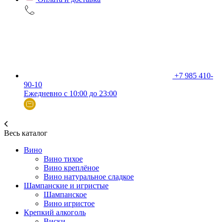
+7 985 410-
90-10
Ежедневно с 10:00 до 23:00
Весь каталог
Вино
Вино тихое
Вино креплёное
Вино натуральное сладкое
Шампанские и игристые
Шампанское
Вино игристое
Крепкий алкоголь
Виски