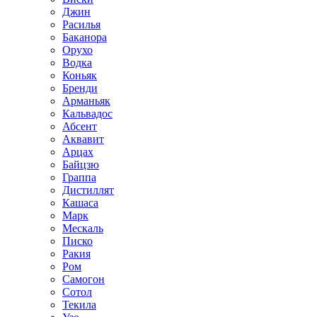
Джин
Расилья
Баканора
Орухо
Водка
Коньяк
Бренди
Арманьяк
Кальвадос
Абсент
Аквавит
Арцах
Байцзю
Граппа
Дистиллят
Кашаса
Марк
Мескаль
Писко
Ракия
Ром
Самогон
Сотол
Текила