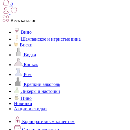
0
Весь каталог
Вино
Шампанское и игристые вина
Виски
Водка
Коньяк
Ром
Крепкий алкоголь
Ликёры и настойки
Пиво
Новинки
Акции и скидки
Корпоративным клиентам
Оплата и доставка