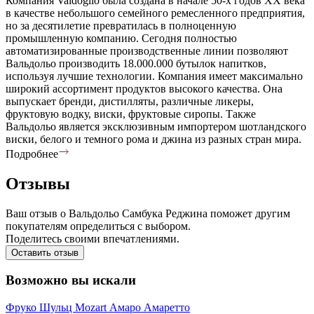
Компания Valdoglio была создана в начале 50-х годов XX века
в качестве небольшого семейного ремесленного предприятия,
но за десятилетие превратилась в полноценную
промышленную компанию. Сегодня полностью
автоматизированные производственные линии позволяют
Вальдольо производить 18.000.000 бутылок напитков,
используя лучшие технологии. Компания имеет максимально
широкий ассортимент продуктов высокого качества. Она
выпускает бренди, дистилляты, различные ликеры,
фруктовую водку, виски, фруктовые сиропы. Также
Вальдольо является эксклюзивным импортером шотландского
виски, белого и темного рома и джина из разных стран мира.
Подробнее
Отзывы
Ваш отзыв о Вальдольо Самбука Реджина поможет другим
покупателям определиться с выбором.
Поделитесь своими впечатлениями.
Оставить отзыв
Возможно вы искали
Фруко Шульц
Mozart
Амаро
Амаретто