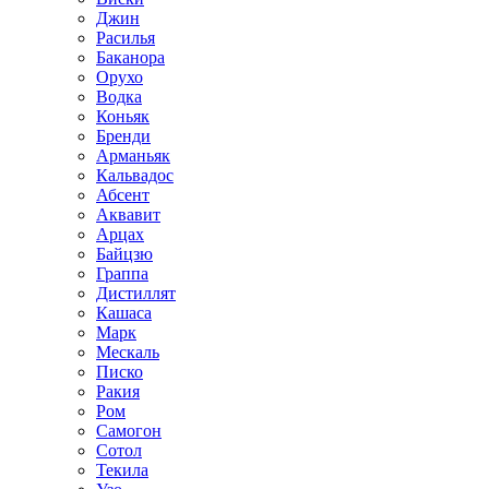
Джин
Расилья
Баканора
Орухо
Водка
Коньяк
Бренди
Арманьяк
Кальвадос
Абсент
Аквавит
Арцах
Байцзю
Граппа
Дистиллят
Кашаса
Марк
Мескаль
Писко
Ракия
Ром
Самогон
Сотол
Текила