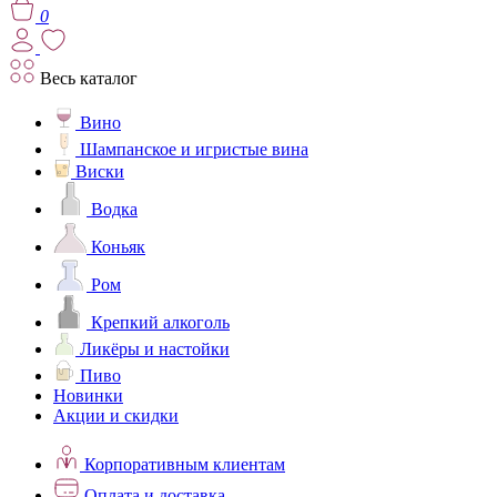
0
Весь каталог
Вино
Шампанское и игристые вина
Виски
Водка
Коньяк
Ром
Крепкий алкоголь
Ликёры и настойки
Пиво
Новинки
Акции и скидки
Корпоративным клиентам
Оплата и доставка