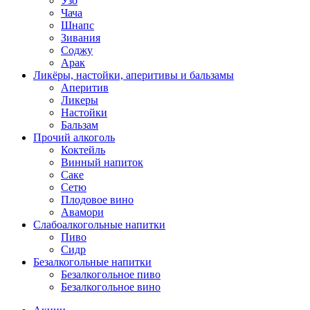
Узо
Чача
Шнапс
Зивания
Соджу
Арак
Ликёры, настойки, аперитивы и бальзамы
Аперитив
Ликеры
Настойки
Бальзам
Прочий алкоголь
Коктейль
Винный напиток
Саке
Сетю
Плодовое вино
Авамори
Слабоалкогольные напитки
Пиво
Сидр
Безалкогольные напитки
Безалкогольное пиво
Безалкогольное вино