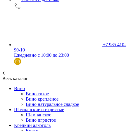
+7 985 410-
90-10
Ежедневно с 10:00 до 23:00
Весь каталог
Вино
Вино тихое
Вино креплёное
Вино натуральное сладкое
Шампанские и игристые
Шампанское
Вино игристое
Крепкий алкоголь
Виски