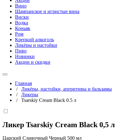
Акции
Вино
Шампанское и игристые вина
Виски
Водка
Коньяк
Ром
Крепкий алкоголь
Ликёры и настойки
Пиво
Новинки
Акции и скидки
Главная
/
Ликёры, настойки, аперитивы и бальзамы
/
Ликеры
/
Tsarskiy Cream Black 0.5 л
Ликер Tsarskiy Cream Black
0,5 л
Царский Сливочный Черный 500 мл