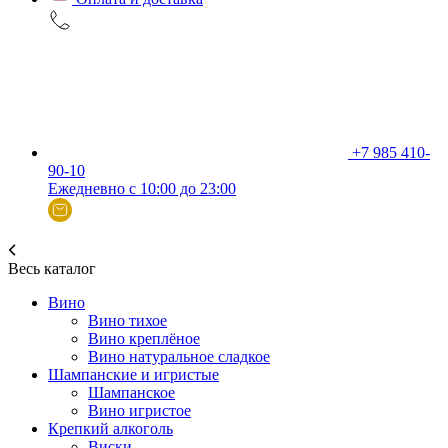
+7 985 410-
90-10
Ежедневно с 10:00 до 23:00
Весь каталог
Вино
Вино тихое
Вино креплёное
Вино натуральное сладкое
Шампанские и игристые
Шампанское
Вино игристое
Крепкий алкоголь
Виски