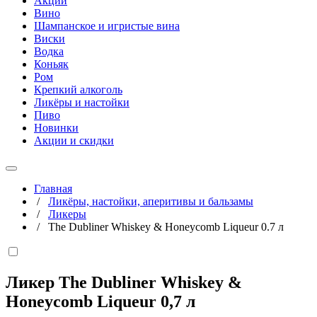
Акции
Вино
Шампанское и игристые вина
Виски
Водка
Коньяк
Ром
Крепкий алкоголь
Ликёры и настойки
Пиво
Новинки
Акции и скидки
Главная
/
Ликёры, настойки, аперитивы и бальзамы
/
Ликеры
/
The Dubliner Whiskey & Honeycomb Liqueur 0.7 л
Ликер The Dubliner Whiskey &
Honeycomb Liqueur
0,7 л