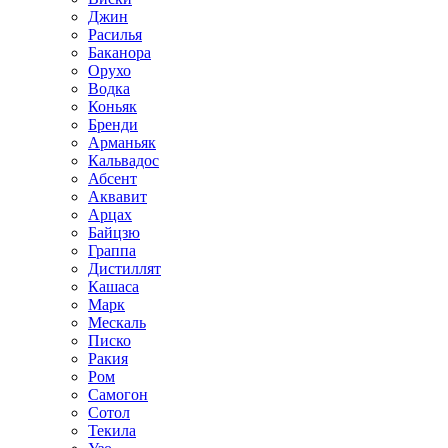
Джин
Расилья
Баканора
Орухо
Водка
Коньяк
Бренди
Арманьяк
Кальвадос
Абсент
Аквавит
Арцах
Байцзю
Граппа
Дистиллят
Кашаса
Марк
Мескаль
Писко
Ракия
Ром
Самогон
Сотол
Текила