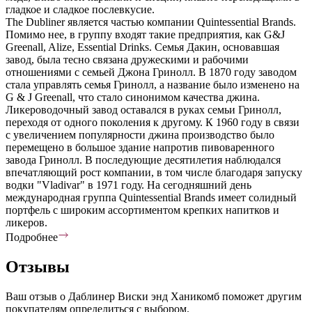
гладкое и сладкое послевкусие.
The Dubliner является частью компании Quintessential Brands.
Помимо нее, в группу входят такие предприятия, как G&J
Greenall, Alize, Essential Drinks. Семья Дакин, основавшая
завод, была тесно связана дружескими и рабочими
отношениями с семьей Джона Гринолл. В 1870 году заводом
стала управлять семья Гринолл, а название было изменено на
G & J Greenall, что стало синонимом качества джина.
Ликероводочный завод оставался в руках семьи Гринолл,
переходя от одного поколения к другому. К 1960 году в связи
с увеличением популярности джина производство было
перемещено в большое здание напротив пивоваренного
завода Гринолл. В последующие десятилетия наблюдался
впечатляющий рост компании, в том числе благодаря запуску
водки "Vladivar" в 1971 году. На сегодняшний день
международная группа Quintessential Brands имеет солидный
портфель с широким ассортиментом крепких напитков и
ликеров.
Подробнее
Отзывы
Ваш отзыв о Даблинер Виски энд Ханикомб поможет другим
покупателям определиться с выбором.