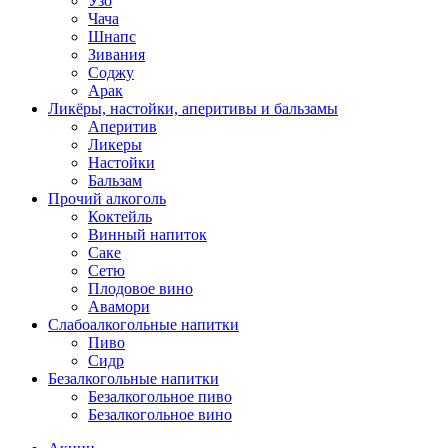
Узо
Чача
Шнапс
Зивания
Соджу
Арак
Ликёры, настойки, аперитивы и бальзамы
Аперитив
Ликеры
Настойки
Бальзам
Прочий алкоголь
Коктейль
Винный напиток
Саке
Сетю
Плодовое вино
Авамори
Слабоалкогольные напитки
Пиво
Сидр
Безалкогольные напитки
Безалкогольное пиво
Безалкогольное вино