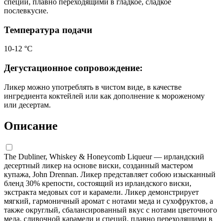
специй, плавно переходящими в гладкое, сладкое
послевкусие.
Температура подачи
10-12 °С
Дегустационное сопровождение:
Ликер можно употреблять в чистом виде, в качестве
ингредиента коктейлей или как дополнение к мороженому
или десертам.
Описание
The Dubliner, Whiskey & Honeycomb Liqueur — ирландский
десертный ликер на основе виски, созданный мастером
купажа, John Drennan. Ликер представляет собою изысканный
бленд 30% крепости, состоящий из ирландского виски,
экстракта медовых сот и карамели. Ликер демонстрирует
мягкий, гармоничный аромат с нотами меда и сухофруктов, а
также округлый, сбалансированный вкус с нотами цветочного
меда, сливочной карамели и специй, плавно переходящими в