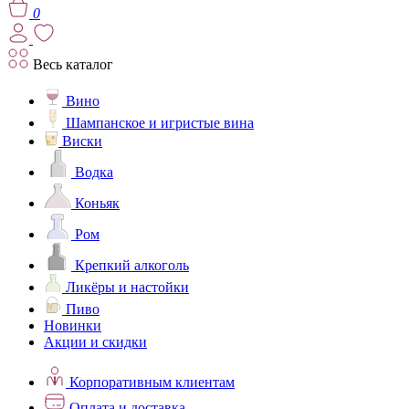
0
Весь каталог
Вино
Шампанское и игристые вина
Виски
Водка
Коньяк
Ром
Крепкий алкоголь
Ликёры и настойки
Пиво
Новинки
Акции и скидки
Корпоративным клиентам
Оплата и доставка