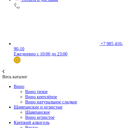
+7 985 410-
90-10
Ежедневно с 10:00 до 23:00
Весь каталог
Вино
Вино тихое
Вино креплёное
Вино натуральное сладкое
Шампанские и игристые
Шампанское
Вино игристое
Крепкий алкоголь
Виски