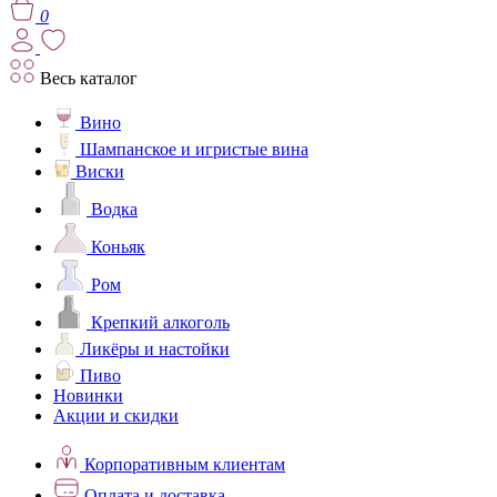
0
Весь каталог
Вино
Шампанское и игристые вина
Виски
Водка
Коньяк
Ром
Крепкий алкоголь
Ликёры и настойки
Пиво
Новинки
Акции и скидки
Корпоративным клиентам
Оплата и доставка