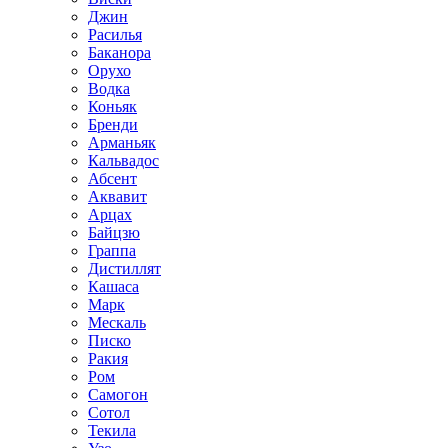
Джин
Расилья
Баканора
Орухо
Водка
Коньяк
Бренди
Арманьяк
Кальвадос
Абсент
Аквавит
Арцах
Байцзю
Граппа
Дистиллят
Кашаса
Марк
Мескаль
Писко
Ракия
Ром
Самогон
Сотол
Текила