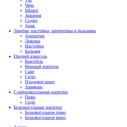
Узо
Чача
Шнапс
Зивания
Соджу
Арак
Ликёры, настойки, аперитивы и бальзамы
Аперитив
Ликеры
Настойки
Бальзам
Прочий алкоголь
Коктейль
Винный напиток
Саке
Сетю
Плодовое вино
Авамори
Слабоалкогольные напитки
Пиво
Сидр
Безалкогольные напитки
Безалкогольное пиво
Безалкогольное вино