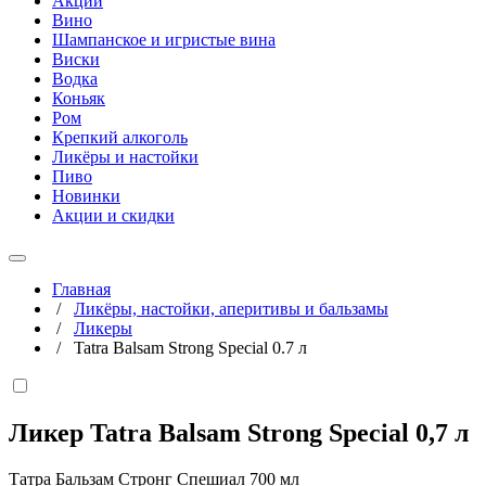
Акции
Вино
Шампанское и игристые вина
Виски
Водка
Коньяк
Ром
Крепкий алкоголь
Ликёры и настойки
Пиво
Новинки
Акции и скидки
Главная
/
Ликёры, настойки, аперитивы и бальзамы
/
Ликеры
/
Tatra Balsam Strong Special 0.7 л
Ликер Tatra Balsam Strong Special
0,7 л
Татра Бальзам Стронг Спешиал 700 мл