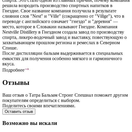
спирта. Это стало одной из главных причин, почему компания
решила возродить производство спиртных напитков в
Гнездне. Свое название компания получила в результате
слияния слов "Nest" и "Ville" (сокращенно от "Villge"), что в
переводе с английского означает "гнездо" и "деревня" —
место, которое в Словакии называют Гнездне. Компания
Nestville Distillery в Гнездном создала завод по производству
спирта, ликеро-водочный завод и выставку, повествующую о
захватывающем прошлом региона и ремеслах в Северном
Спише.
После дистилляции бальзам выдерживается в специальных
емкостях для получения особенно мягкого и гармоничного
вкуса.
Подробнее
Отзывы
Ваш отзыв о Татра Бальзам Стронг Спешиал поможет другим
покупателям определиться с выбором.
Поделитесь своими впечатлениями.
Оставить отзыв
Возможно вы искали