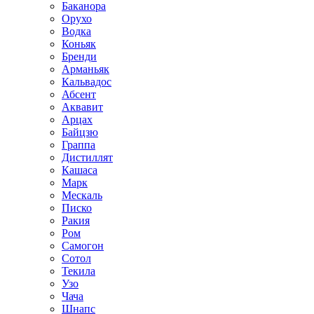
Баканора
Орухо
Водка
Коньяк
Бренди
Арманьяк
Кальвадос
Абсент
Аквавит
Арцах
Байцзю
Граппа
Дистиллят
Кашаса
Марк
Мескаль
Писко
Ракия
Ром
Самогон
Сотол
Текила
Узо
Чача
Шнапс