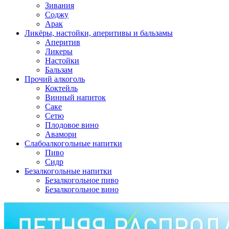
Зивания
Соджу
Арак
Ликёры, настойки, аперитивы и бальзамы
Аперитив
Ликеры
Настойки
Бальзам
Прочий алкоголь
Коктейль
Винный напиток
Саке
Сетю
Плодовое вино
Авамори
Слабоалкогольные напитки
Пиво
Сидр
Безалкогольные напитки
Безалкогольное пиво
Безалкогольное вино