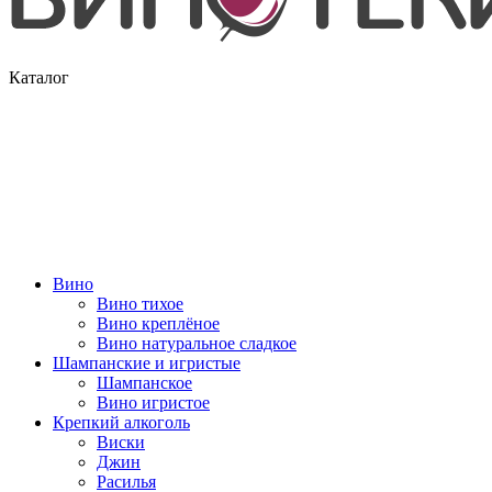
Каталог
Вино
Вино тихое
Вино креплёное
Вино натуральное сладкое
Шампанские и игристые
Шампанское
Вино игристое
Крепкий алкоголь
Виски
Джин
Расилья