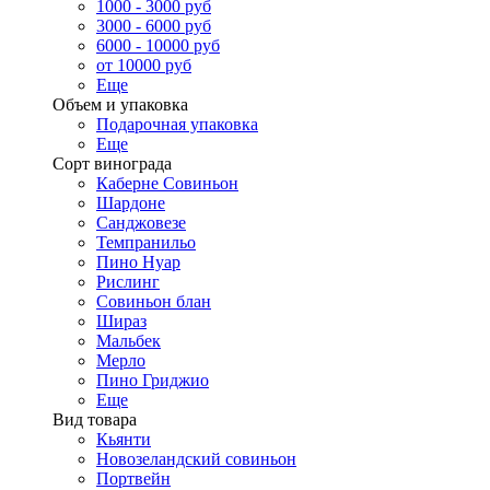
1000 - 3000 руб
3000 - 6000 руб
6000 - 10000 руб
от 10000 руб
Еще
Объем и упаковка
Подарочная упаковка
Еще
Сорт винограда
Каберне Совиньон
Шардоне
Санджовезе
Темпранильо
Пино Нуар
Рислинг
Совиньон блан
Шираз
Мальбек
Мерло
Пино Гриджио
Еще
Вид товара
Кьянти
Новозеландский совиньон
Портвейн