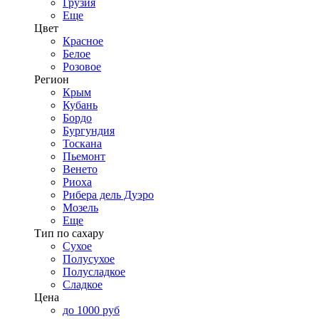
Грузия
Еще
Цвет
Красное
Белое
Розовое
Регион
Крым
Кубань
Бордо
Бургундия
Тоскана
Пьемонт
Венето
Риоха
Рибера дель Дуэро
Мозель
Еще
Тип по сахару
Сухое
Полусухое
Полусладкое
Сладкое
Цена
до 1000 руб