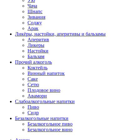
Узо
Чача
Шнапс
Зивания
Соджу
Арак
Ликёры, настойки, аперитивы и бальзамы
Аперитив
Ликеры
Настойки
Бальзам
Прочий алкоголь
Коктейль
Винный напиток
Саке
Сетю
Плодовое вино
Авамори
Слабоалкогольные напитки
Пиво
Сидр
Безалкогольные напитки
Безалкогольное пиво
Безалкогольное вино