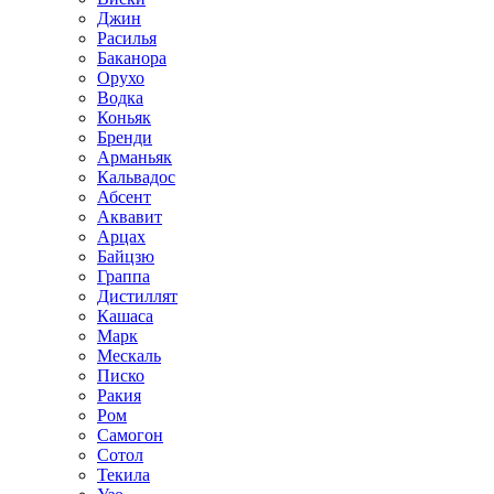
Джин
Расилья
Баканора
Орухо
Водка
Коньяк
Бренди
Арманьяк
Кальвадос
Абсент
Аквавит
Арцах
Байцзю
Граппа
Дистиллят
Кашаса
Марк
Мескаль
Писко
Ракия
Ром
Самогон
Сотол
Текила