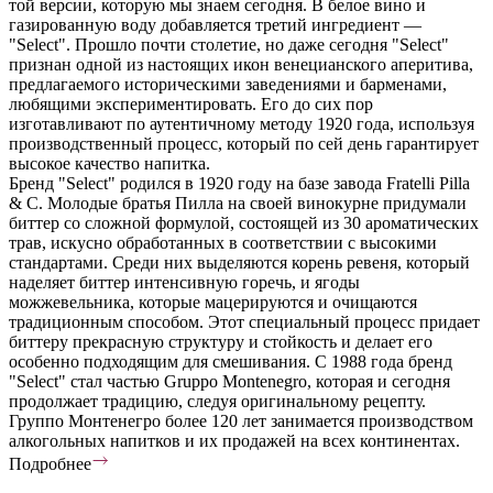
той версии, которую мы знаем сегодня. В белое вино и
газированную воду добавляется третий ингредиент —
"Select". Прошло почти столетие, но даже сегодня "Select"
признан одной из настоящих икон венецианского аперитива,
предлагаемого историческими заведениями и барменами,
любящими экспериментировать. Его до сих пор
изготавливают по аутентичному методу 1920 года, используя
производственный процесс, который по сей день гарантирует
высокое качество напитка.
Бренд "Select" родился в 1920 году на базе завода Fratelli Pilla
& C. Молодые братья Пилла на своей винокурне придумали
биттер со сложной формулой, состоящей из 30 ароматических
трав, искусно обработанных в соответствии с высокими
стандартами. Среди них выделяются корень ревеня, который
наделяет биттер интенсивную горечь, и ягоды
можжевельника, которые мацерируются и очищаются
традиционным способом. Этот специальный процесс придает
биттеру прекрасную структуру и стойкость и делает его
особенно подходящим для смешивания. С 1988 года бренд
"Select" стал частью Gruppo Montenegro, которая и сегодня
продолжает традицию, следуя оригинальному рецепту.
Группо Монтенегро более 120 лет занимается производством
алкогольных напитков и их продажей на всех континентах.
Подробнее