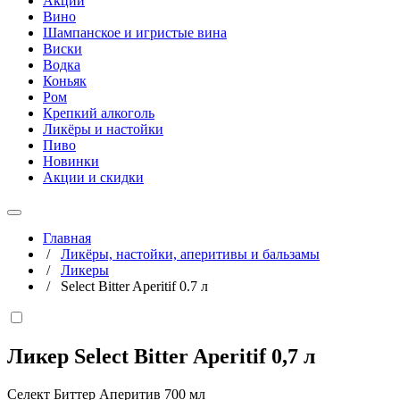
Акции
Вино
Шампанское и игристые вина
Виски
Водка
Коньяк
Ром
Крепкий алкоголь
Ликёры и настойки
Пиво
Новинки
Акции и скидки
Главная
/
Ликёры, настойки, аперитивы и бальзамы
/
Ликеры
/
Select Bitter Aperitif 0.7 л
Ликер Select Bitter Aperitif
0,7 л
Селект Биттер Аперитив 700 мл