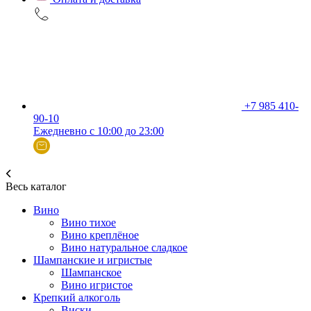
+7 985 410-
90-10
Ежедневно с 10:00 до 23:00
Весь каталог
Вино
Вино тихое
Вино креплёное
Вино натуральное сладкое
Шампанские и игристые
Шампанское
Вино игристое
Крепкий алкоголь
Виски