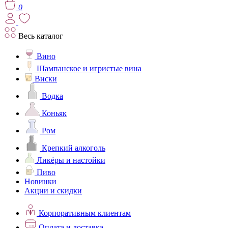
0
Весь каталог
Вино
Шампанское и игристые вина
Виски
Водка
Коньяк
Ром
Крепкий алкоголь
Ликёры и настойки
Пиво
Новинки
Акции и скидки
Корпоративным клиентам
Оплата и доставка