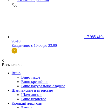
+7 985 410-
90-10
Ежедневно с 10:00 до 23:00
Весь каталог
Вино
Вино тихое
Вино креплёное
Вино натуральное сладкое
Шампанские и игристые
Шампанское
Вино игристое
Крепкий алкоголь
Виски