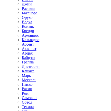
Джин
Расилья
Баканора
Орухо
Водка
Коньяк
Бренди
Арманьяк
Кальвадос
Абсент
Аквавит
Арцах
Байцзю
Граппа
Дистиллят
Кашаса
Марк
Мескаль
Писко
Ракия
Ром
Самогон
Сотол
Текила