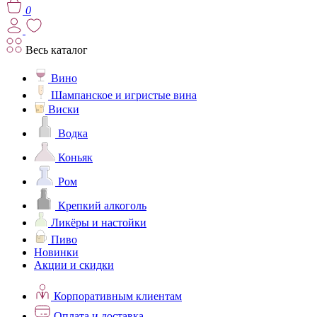
0
Весь каталог
Вино
Шампанское и игристые вина
Виски
Водка
Коньяк
Ром
Крепкий алкоголь
Ликёры и настойки
Пиво
Новинки
Акции и скидки
Корпоративным клиентам
Оплата и доставка