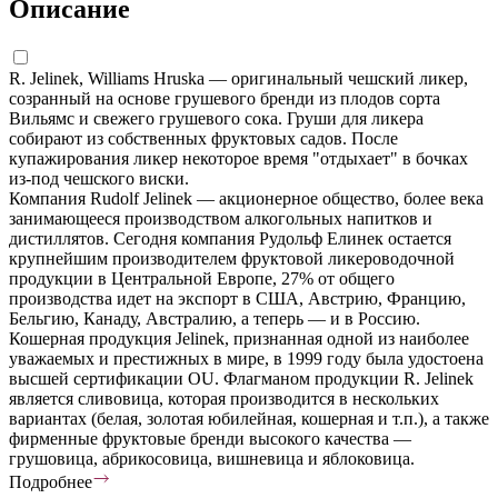
Описание
R. Jelinek, Williams Hruska — оригинальный чешский ликер,
созранный на основе грушевого бренди из плодов сорта
Вильямс и свежего грушевого сока. Груши для ликера
собирают из собственных фруктовых садов. После
купажирования ликер некоторое время "отдыхает" в бочках
из-под чешского виски.
Компания Rudolf Jelinek — акционерное общество, более века
занимающееся производством алкогольных напитков и
дистиллятов. Сегодня компания Рудольф Елинек остается
крупнейшим производителем фруктовой ликероводочной
продукции в Центральной Европе, 27% от общего
производства идет на экспорт в США, Австрию, Францию,
Бельгию, Канаду, Австралию, а теперь — и в Россию.
Кошерная продукция Jelinek, признанная одной из наиболее
уважаемых и престижных в мире, в 1999 году была удостоена
высшей сертификации OU. Флагманом продукции R. Jelinek
является сливовица, которая производится в нескольких
вариантах (белая, золотая юбилейная, кошерная и т.п.), а также
фирменные фруктовые бренди высокого качества —
грушовица, абрикосовица, вишневица и яблоковица.
Подробнее