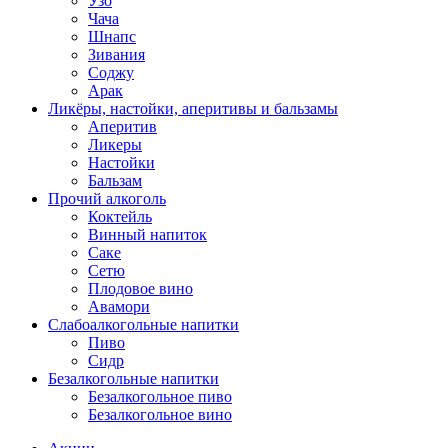
Узо
Чача
Шнапс
Зивания
Соджу
Арак
Ликёры, настойки, аперитивы и бальзамы
Аперитив
Ликеры
Настойки
Бальзам
Прочий алкоголь
Коктейль
Винный напиток
Саке
Сетю
Плодовое вино
Авамори
Слабоалкогольные напитки
Пиво
Сидр
Безалкогольные напитки
Безалкогольное пиво
Безалкогольное вино