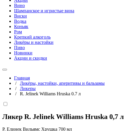
Акции
Вино
Шампанское и игристые вина
Виски
Водка
Коньяк
Ром
Крепкий алкоголь
Ликёры и настойки
Пиво
Новинки
Акции и скидки
Главная
/
Ликёры, настойки, аперитивы и бальзамы
/
Ликеры
/
R. Jelinek Williams Hruska 0.7 л
Ликер R. Jelinek Williams Hruska
0,7 л
Р. Елинек Вильямс Хрушка 700 мл