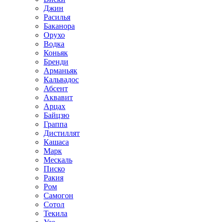
Джин
Расилья
Баканора
Орухо
Водка
Коньяк
Бренди
Арманьяк
Кальвадос
Абсент
Аквавит
Арцах
Байцзю
Граппа
Дистиллят
Кашаса
Марк
Мескаль
Писко
Ракия
Ром
Самогон
Сотол
Текила