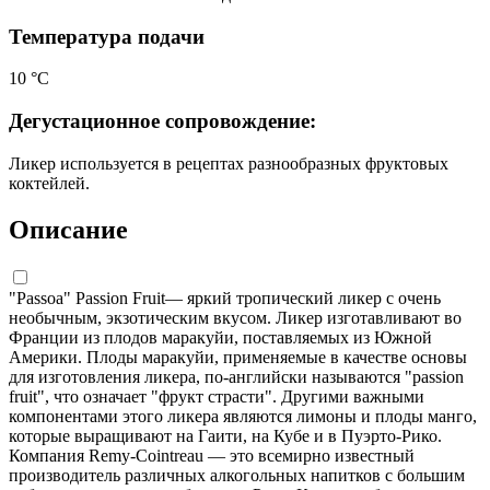
Температура подачи
10 °С
Дегустационное сопровождение:
Ликер используется в рецептах разнообразных фруктовых
коктейлей.
Описание
"Passoa" Passion Fruit— яркий тропический ликер с очень
необычным, экзотическим вкусом. Ликер изготавливают во
Франции из плодов маракуйи, поставляемых из Южной
Америки. Плоды маракуйи, применяемые в качестве основы
для изготовления ликера, по-английски называются "passion
fruit", что означает "фрукт страсти". Другими важными
компонентами этого ликера являются лимоны и плоды манго,
которые выращивают на Гаити, на Кубе и в Пуэрто-Рико.
Компания Rеmy-Cointreau — это всемирно известный
производитель различных алкогольных напитков с большим