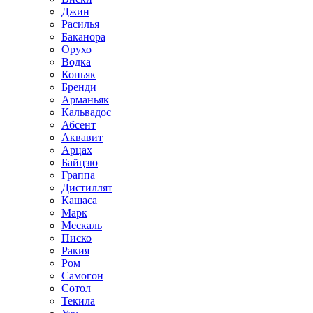
Джин
Расилья
Баканора
Орухо
Водка
Коньяк
Бренди
Арманьяк
Кальвадос
Абсент
Аквавит
Арцах
Байцзю
Граппа
Дистиллят
Кашаса
Марк
Мескаль
Писко
Ракия
Ром
Самогон
Сотол
Текила