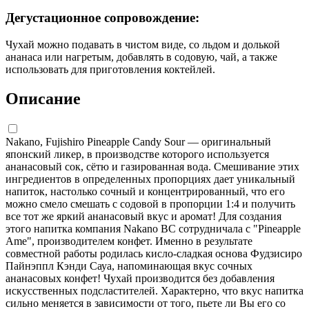
Дегустационное сопровождение:
Чухай можно подавать в чистом виде, со льдом и долькой
ананаса или нагретым, добавлять в содовую, чай, а также
использовать для приготовления коктейлей.
Описание
Nakano, Fujishiro Pineapple Candy Sour — оригинальный
японский ликер, в производстве которого используется
ананасовый сок, сётю и газированная вода. Смешивание этих
ингредиентов в определенных пропорциях дает уникальный
напиток, настолько сочный и концентрированный, что его
можно смело смешать с содовой в пропорции 1:4 и получить
все тот же яркий ананасовый вкус и аромат! Для создания
этого напитка компания Nakano BC сотрудничала с "Pineapple
Ame", производителем конфет. Именно в результате
совместной работы родилась кисло-сладкая основа Фудзисиро
Пайнэппл Кэнди Сауа, напоминающая вкус сочных
ананасовых конфет! Чухай производится без добавления
искусственных подсластителей. Характерно, что вкус напитка
сильно меняется в зависимости от того, пьете ли Вы его со