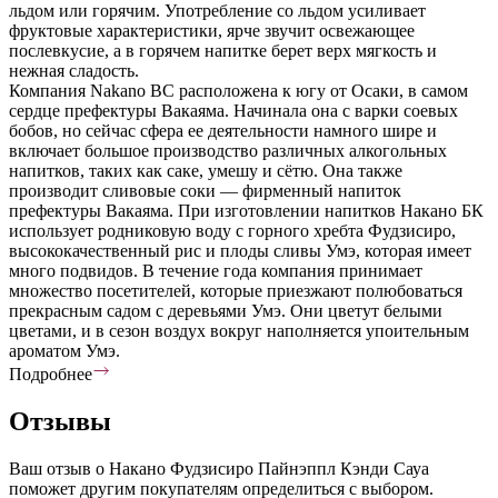
льдом или горячим. Употребление со льдом усиливает
фруктовые характеристики, ярче звучит освежающее
послевкусие, а в горячем напитке берет верх мягкость и
нежная сладость.
Компания Nakano BC расположена к югу от Осаки, в самом
сердце префектуры Вакаяма. Начинала она с варки соевых
бобов, но сейчас сфера ее деятельности намного шире и
включает большое производство различных алкогольных
напитков, таких как саке, умешу и сётю. Она также
производит сливовые соки — фирменный напиток
префектуры Вакаяма. При изготовлении напитков Накано БК
использует родниковую воду с горного хребта Фудзисиро,
высококачественный рис и плоды сливы Умэ, которая имеет
много подвидов. В течение года компания принимает
множество посетителей, которые приезжают полюбоваться
прекрасным садом с деревьями Умэ. Они цветут белыми
цветами, и в сезон воздух вокруг наполняется упоительным
ароматом Умэ.
Подробнее
Отзывы
Ваш отзыв о Накано Фудзисиро Пайнэппл Кэнди Сауа
поможет другим покупателям определиться с выбором.