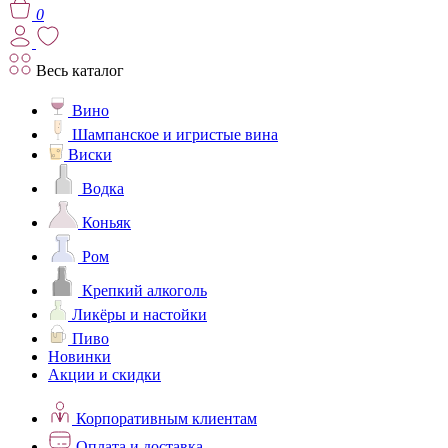
0
Весь каталог
Вино
Шампанское и игристые вина
Виски
Водка
Коньяк
Ром
Крепкий алкоголь
Ликёры и настойки
Пиво
Новинки
Акции и скидки
Корпоративным клиентам
Оплата и доставка