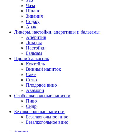
Узо
Чача
Шнапс
Зивания
Соджу
Арак
Ликёры, настойки, аперитивы и бальзамы
Аперитив
Ликеры
Настойки
Бальзам
Прочий алкоголь
Коктейль
Винный напиток
Саке
Сетю
Плодовое вино
Авамори
Слабоалкогольные напитки
Пиво
Сидр
Безалкогольные напитки
Безалкогольное пиво
Безалкогольное вино