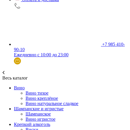
+7 985 410-
90-10
Ежедневно с 10:00 до 23:00
Весь каталог
Вино
Вино тихое
Вино креплёное
Вино натуральное сладкое
Шампанские и игристые
Шампанское
Вино игристое
Крепкий алкоголь
Виски