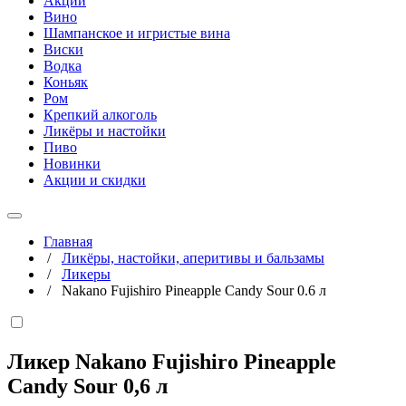
Акции
Вино
Шампанское и игристые вина
Виски
Водка
Коньяк
Ром
Крепкий алкоголь
Ликёры и настойки
Пиво
Новинки
Акции и скидки
Главная
/
Ликёры, настойки, аперитивы и бальзамы
/
Ликеры
/
Nakano Fujishiro Pineapple Candy Sour 0.6 л
Ликер Nakano Fujishiro Pineapple
Candy Sour
0,6 л