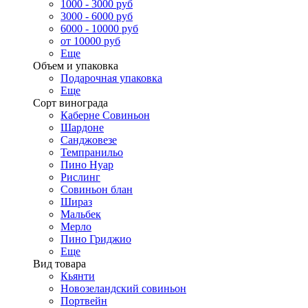
1000 - 3000 руб
3000 - 6000 руб
6000 - 10000 руб
от 10000 руб
Еще
Объем и упаковка
Подарочная упаковка
Еще
Сорт винограда
Каберне Совиньон
Шардоне
Санджовезе
Темпранильо
Пино Нуар
Рислинг
Совиньон блан
Шираз
Мальбек
Мерло
Пино Гриджио
Еще
Вид товара
Кьянти
Новозеландский совиньон
Портвейн