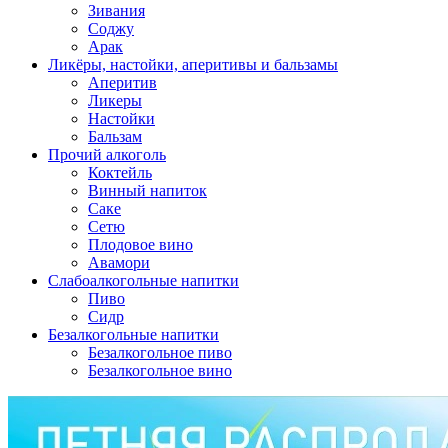
Зивания
Соджу
Арак
Ликёры, настойки, аперитивы и бальзамы
Аперитив
Ликеры
Настойки
Бальзам
Прочий алкоголь
Коктейль
Винный напиток
Саке
Сетю
Плодовое вино
Авамори
Слабоалкогольные напитки
Пиво
Сидр
Безалкогольные напитки
Безалкогольное пиво
Безалкогольное вино