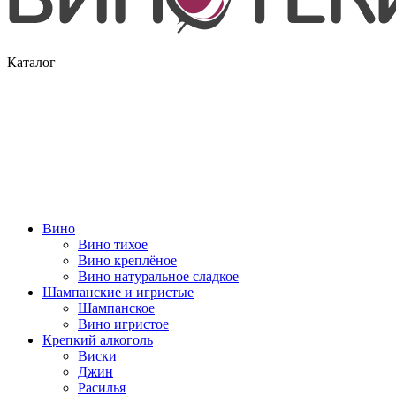
Каталог
Вино
Вино тихое
Вино креплёное
Вино натуральное сладкое
Шампанские и игристые
Шампанское
Вино игристое
Крепкий алкоголь
Виски
Джин
Расилья