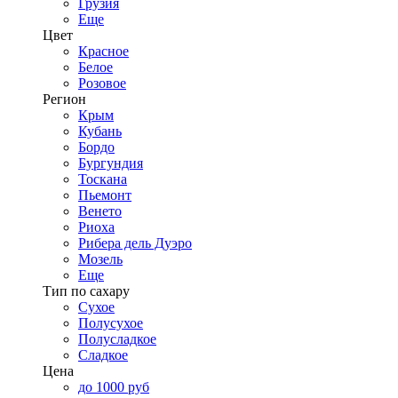
Грузия
Еще
Цвет
Красное
Белое
Розовое
Регион
Крым
Кубань
Бордо
Бургундия
Тоскана
Пьемонт
Венето
Риоха
Рибера дель Дуэро
Мозель
Еще
Тип по сахару
Сухое
Полусухое
Полусладкое
Сладкое
Цена
до 1000 руб