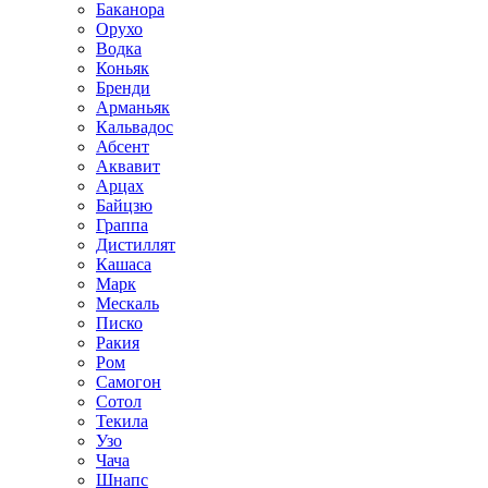
Баканора
Орухо
Водка
Коньяк
Бренди
Арманьяк
Кальвадос
Абсент
Аквавит
Арцах
Байцзю
Граппа
Дистиллят
Кашаса
Марк
Мескаль
Писко
Ракия
Ром
Самогон
Сотол
Текила
Узо
Чача
Шнапс