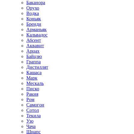
Баканора
Орухо
Водка
Коньяк
Бренди
Арманьяк
Кальвадос
Абсент
Аквавит
Арцах
Байцзю
Граппа
Дистиллят
Кашаса
Марк
Мескаль
Писко
Ракия
Ром
Самогон
Сотол
Текила
Узо
Чача
Шнапс