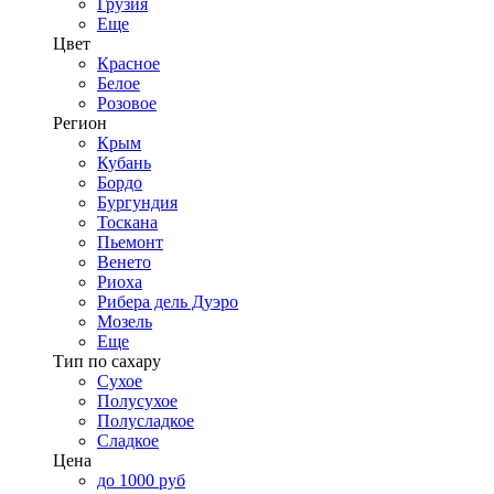
Грузия
Еще
Цвет
Красное
Белое
Розовое
Регион
Крым
Кубань
Бордо
Бургундия
Тоскана
Пьемонт
Венето
Риоха
Рибера дель Дуэро
Мозель
Еще
Тип по сахару
Сухое
Полусухое
Полусладкое
Сладкое
Цена
до 1000 руб