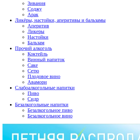
Зивания
Соджу
Арак
Ликёры, настойки, аперитивы и бальзамы
Аперитив
Ликеры
Настойки
Бальзам
Прочий алкоголь
Коктейль
Винный напиток
Саке
Сетю
Плодовое вино
Авамори
Слабоалкогольные напитки
Пиво
Сидр
Безалкогольные напитки
Безалкогольное пиво
Безалкогольное вино