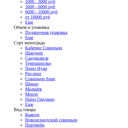
1000 - 3000 руб
3000 - 6000 руб
6000 - 10000 руб
от 10000 руб
Еще
Объем и упаковка
Подарочная упаковка
Еще
Сорт винограда
Каберне Совиньон
Шардоне
Санджовезе
Темпранильо
Пино Нуар
Рислинг
Совиньон блан
Шираз
Мальбек
Мерло
Пино Гриджио
Еще
Вид товара
Кьянти
Новозеландский совиньон
Портвейн