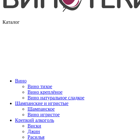
Каталог
Вино
Вино тихое
Вино креплёное
Вино натуральное сладкое
Шампанские и игристые
Шампанское
Вино игристое
Крепкий алкоголь
Виски
Джин
Расилья