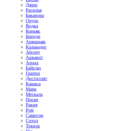
Джин
Расилья
Баканора
Орухо
Водка
Коньяк
Бренди
Арманьяк
Кальвадос
Абсент
Аквавит
Арцах
Байцзю
Граппа
Дистиллят
Кашаса
Марк
Мескаль
Писко
Ракия
Ром
Самогон
Сотол
Текила