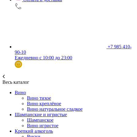
+7 985 410-
90-10
Ежедневно с 10:00 до 23:00
Весь каталог
Вино
Вино тихое
Вино креплёное
Вино натуральное сладкое
Шампанские и игристые
Шампанское
Вино игристое
Крепкий алкоголь
Виски