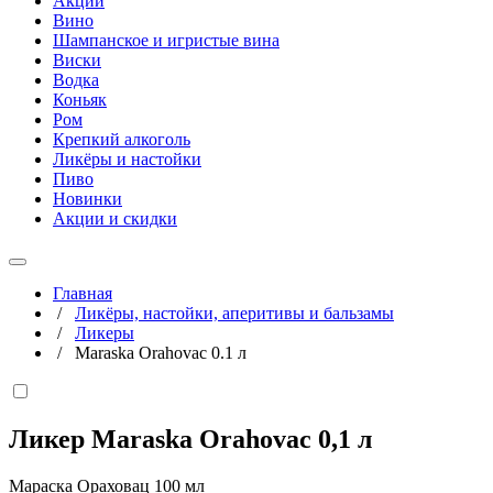
Акции
Вино
Шампанское и игристые вина
Виски
Водка
Коньяк
Ром
Крепкий алкоголь
Ликёры и настойки
Пиво
Новинки
Акции и скидки
Главная
/
Ликёры, настойки, аперитивы и бальзамы
/
Ликеры
/
Maraska Orahovac 0.1 л
Ликер Maraska Orahovac
0,1 л
Мараска Ораховац 100 мл