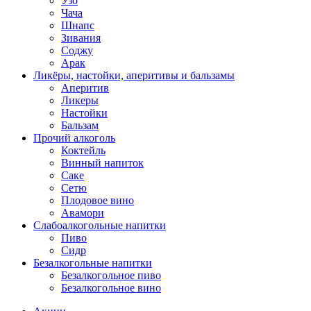
Узо
Чача
Шнапс
Зивания
Соджу
Арак
Ликёры, настойки, аперитивы и бальзамы
Аперитив
Ликеры
Настойки
Бальзам
Прочий алкоголь
Коктейль
Винный напиток
Саке
Сетю
Плодовое вино
Авамори
Слабоалкогольные напитки
Пиво
Сидр
Безалкогольные напитки
Безалкогольное пиво
Безалкогольное вино