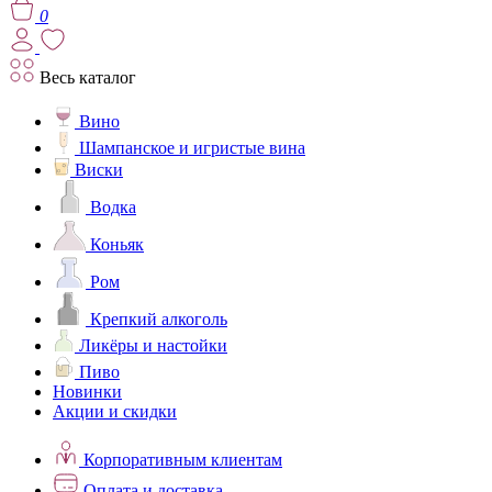
0
Весь каталог
Вино
Шампанское и игристые вина
Виски
Водка
Коньяк
Ром
Крепкий алкоголь
Ликёры и настойки
Пиво
Новинки
Акции и скидки
Корпоративным клиентам
Оплата и доставка