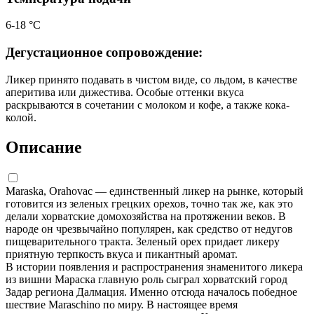
6-18 °С
Дегустационное сопровождение:
Ликер принято подавать в чистом виде, со льдом, в качестве
аперитива или дижестива. Особые оттенки вкуса
раскрываются в сочетании с молоком и кофе, а также кока-
колой.
Описание
Maraska, Orahovac — единственный ликер на рынке, который
готовится из зеленых грецких орехов, точно так же, как это
делали хорватские домохозяйства на протяжении веков. В
народе он чрезвычайно популярен, как средство от недугов
пищеварительного тракта. Зеленый орех придает ликеру
приятную терпкость вкуса и пикантный аромат.
В истории появления и распространения знаменитого ликера
из вишни Мараска главную роль сыграл хорватский город
Задар региона Далмация. Именно отсюда началось победное
шествие Maraschino по миру. В настоящее время