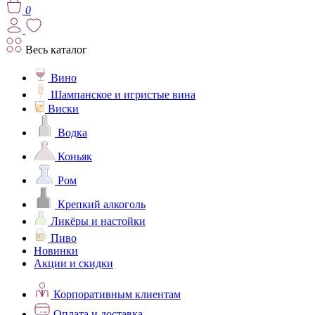
0
Весь каталог
Вино
Шампанское и игристые вина
Виски
Водка
Коньяк
Ром
Крепкий алкоголь
Ликёры и настойки
Пиво
Новинки
Акции и скидки
Корпоративным клиентам
Оплата и доставка