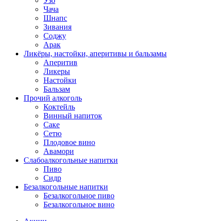
Узо
Чача
Шнапс
Зивания
Соджу
Арак
Ликёры, настойки, аперитивы и бальзамы
Аперитив
Ликеры
Настойки
Бальзам
Прочий алкоголь
Коктейль
Винный напиток
Саке
Сетю
Плодовое вино
Авамори
Слабоалкогольные напитки
Пиво
Сидр
Безалкогольные напитки
Безалкогольное пиво
Безалкогольное вино