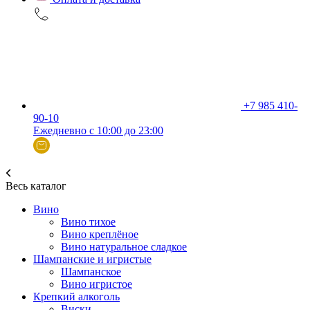
+7 985 410-
90-10
Ежедневно с 10:00 до 23:00
Весь каталог
Вино
Вино тихое
Вино креплёное
Вино натуральное сладкое
Шампанские и игристые
Шампанское
Вино игристое
Крепкий алкоголь
Виски