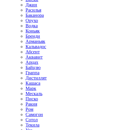
Джин
Расилья
Баканора
Орухо
Водка
Коньяк
Бренди
Арманьяк
Кальвадос
Абсент
Аквавит
Арцах
Байцзю
Граппа
Дистиллят
Кашаса
Марк
Мескаль
Писко
Ракия
Ром
Самогон
Сотол
Текила