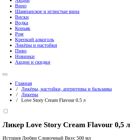
Акции
Вино
Шампанское и игристые вина
Виски
Водка
Коньяк
Ром
Крепкий алкоголь
Ликёры и настойки
Пиво
Новинки
Акции и скидки
Главная
/
Ликёры, настойки, аперитивы и бальзамы
/
Ликеры
/
Love Story Cream Flavour 0.5 л
Ликер Love Story Cream Flavour
0,5 л
История Любви Сливочный Вкус 500 мл