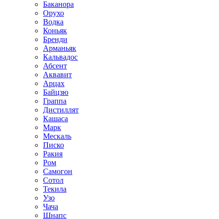
Баканора
Орухо
Водка
Коньяк
Бренди
Арманьяк
Кальвадос
Абсент
Аквавит
Арцах
Байцзю
Граппа
Дистиллят
Кашаса
Марк
Мескаль
Писко
Ракия
Ром
Самогон
Сотол
Текила
Узо
Чача
Шнапс