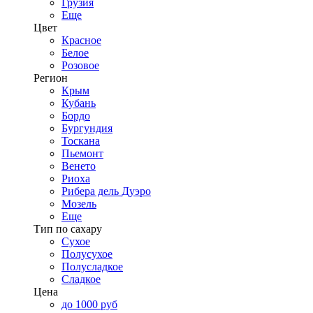
Грузия
Еще
Цвет
Красное
Белое
Розовое
Регион
Крым
Кубань
Бордо
Бургундия
Тоскана
Пьемонт
Венето
Риоха
Рибера дель Дуэро
Мозель
Еще
Тип по сахару
Сухое
Полусухое
Полусладкое
Сладкое
Цена
до 1000 руб