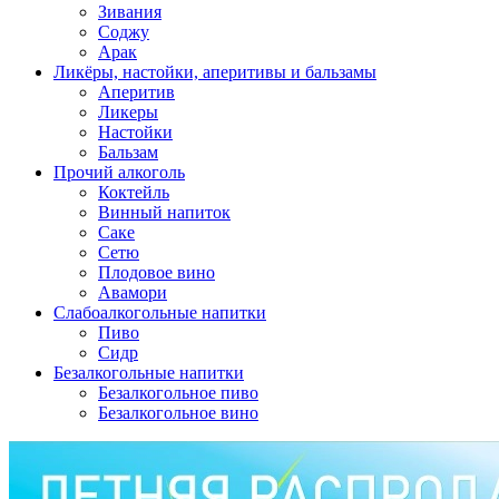
Зивания
Соджу
Арак
Ликёры, настойки, аперитивы и бальзамы
Аперитив
Ликеры
Настойки
Бальзам
Прочий алкоголь
Коктейль
Винный напиток
Саке
Сетю
Плодовое вино
Авамори
Слабоалкогольные напитки
Пиво
Сидр
Безалкогольные напитки
Безалкогольное пиво
Безалкогольное вино