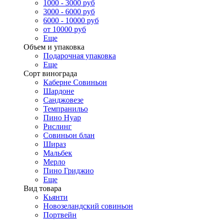
1000 - 3000 руб
3000 - 6000 руб
6000 - 10000 руб
от 10000 руб
Еще
Объем и упаковка
Подарочная упаковка
Еще
Сорт винограда
Каберне Совиньон
Шардоне
Санджовезе
Темпранильо
Пино Нуар
Рислинг
Совиньон блан
Шираз
Мальбек
Мерло
Пино Гриджио
Еще
Вид товара
Кьянти
Новозеландский совиньон
Портвейн