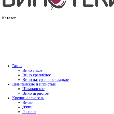
Каталог
Вино
Вино тихое
Вино креплёное
Вино натуральное сладкое
Шампанские и игристые
Шампанское
Вино игристое
Крепкий алкоголь
Виски
Джин
Расилья