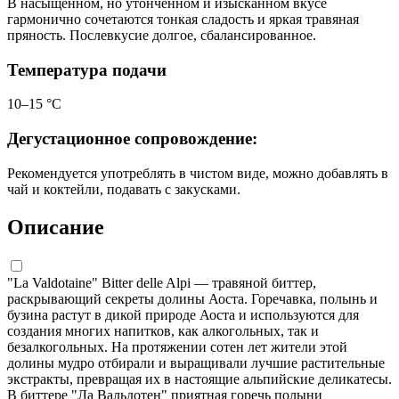
В насыщенном, но утонченном и изысканном вкусе
гармонично сочетаются тонкая сладость и яркая травяная
пряность. Послевкусие долгое, сбалансированное.
Температура подачи
10–15 °С
Дегустационное сопровождение:
Рекомендуется употреблять в чистом виде, можно добавлять в
чай и коктейли, подавать с закусками.
Описание
"La Valdotaine" Bitter delle Alpi — травяной биттер,
раскрывающий секреты долины Аоста. Горечавка, полынь и
бузина растут в дикой природе Аоста и используются для
создания многих напитков, как алкогольных, так и
безалкогольных. На протяжении сотен лет жители этой
долины мудро отбирали и выращивали лучшие растительные
экстракты, превращая их в настоящие альпийские деликатесы.
В биттере "Ла Вальдотен" приятная горечь полыни