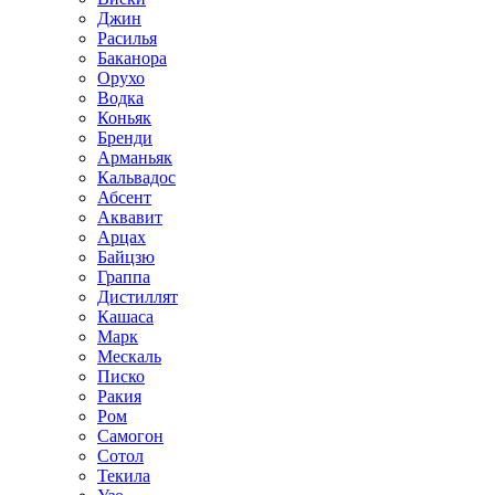
Джин
Расилья
Баканора
Орухо
Водка
Коньяк
Бренди
Арманьяк
Кальвадос
Абсент
Аквавит
Арцах
Байцзю
Граппа
Дистиллят
Кашаса
Марк
Мескаль
Писко
Ракия
Ром
Самогон
Сотол
Текила