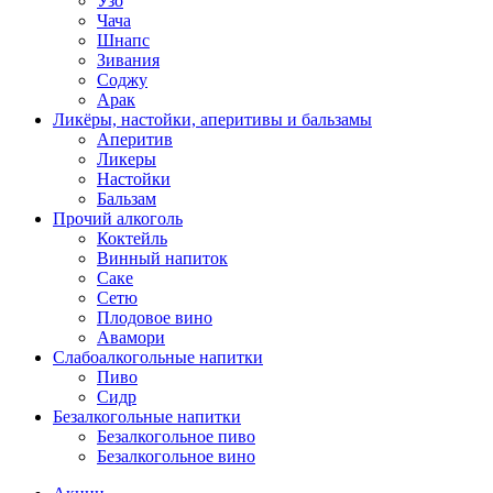
Узо
Чача
Шнапс
Зивания
Соджу
Арак
Ликёры, настойки, аперитивы и бальзамы
Аперитив
Ликеры
Настойки
Бальзам
Прочий алкоголь
Коктейль
Винный напиток
Саке
Сетю
Плодовое вино
Авамори
Слабоалкогольные напитки
Пиво
Сидр
Безалкогольные напитки
Безалкогольное пиво
Безалкогольное вино