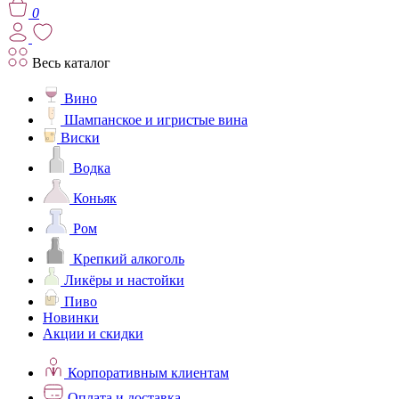
0
Весь каталог
Вино
Шампанское и игристые вина
Виски
Водка
Коньяк
Ром
Крепкий алкоголь
Ликёры и настойки
Пиво
Новинки
Акции и скидки
Корпоративным клиентам
Оплата и доставка