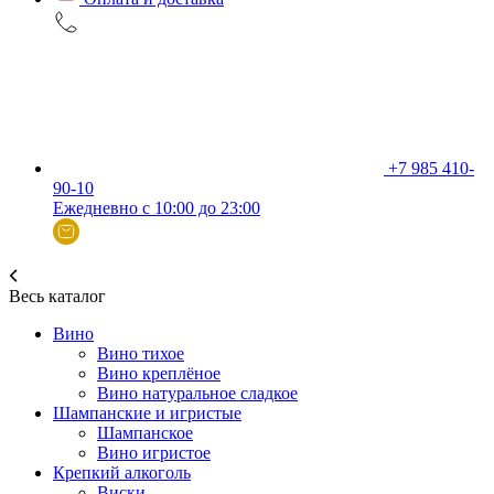
+7 985 410-
90-10
Ежедневно с 10:00 до 23:00
Весь каталог
Вино
Вино тихое
Вино креплёное
Вино натуральное сладкое
Шампанские и игристые
Шампанское
Вино игристое
Крепкий алкоголь
Виски