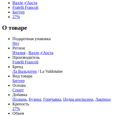
Валле д'Аоста
Fratelli Francoli
Биттер
27%
О товаре
Подарочная упаковка
Нет
Регион
Италия
,
Валле д'Аоста
Производитель
Fratelli Francoli
Бренд
Ла Вальдотен
/ La Valdotaine
Вид товара
Биттер
Основа
Спирт
Добавка
Полынь
,
Бузина
,
Горечавка
,
Цедра апельсина
,
Лакрица
Крепость
27%
Объем