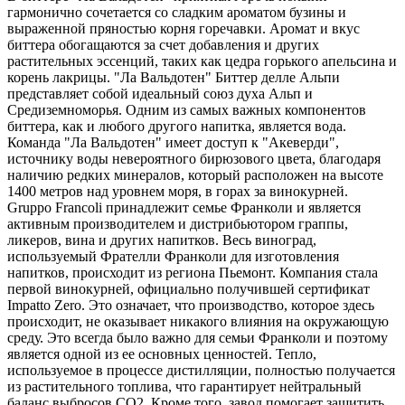
гармонично сочетается со сладким ароматом бузины и
выраженной пряностью корня горечавки. Аромат и вкус
биттера обогащаются за счет добавления и других
растительных эссенций, таких как цедра горького апельсина и
корень лакрицы. "Ла Вальдотен" Биттер делле Альпи
представляет собой идеальный союз духа Альп и
Средиземноморья. Одним из самых важных компонентов
биттера, как и любого другого напитка, является вода.
Команда "Ла Вальдотен" имеет доступ к "Акеверди",
источнику воды невероятного бирюзового цвета, благодаря
наличию редких минералов, который расположен на высоте
1400 метров над уровнем моря, в горах за винокурней.
Gruppo Francoli принадлежит семье Франколи и является
активным производителем и дистрибьютором граппы,
ликеров, вина и других напитков. Весь виноград,
используемый Фрателли Франколи для изготовления
напитков, происходит из региона Пьемонт. Компания стала
первой винокурней, официально получившей сертификат
Impatto Zero. Это означает, что производство, которое здесь
происходит, не оказывает никакого влияния на окружающую
среду. Это всегда было важно для семьи Франколи и поэтому
является одной из ее основных ценностей. Тепло,
используемое в процессе дистилляции, полностью получается
из растительного топлива, что гарантирует нейтральный
баланс выбросов CO2. Кроме того, завод помогает защитить