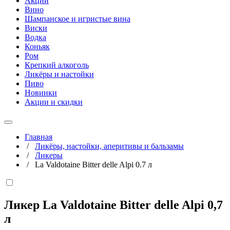
Акции
Вино
Шампанское и игристые вина
Виски
Водка
Коньяк
Ром
Крепкий алкоголь
Ликёры и настойки
Пиво
Новинки
Акции и скидки
Главная
/
Ликёры, настойки, аперитивы и бальзамы
/
Ликеры
/
La Valdotaine Bitter delle Alpi 0.7 л
Ликер La Valdotaine Bitter delle Alpi
0,7
л