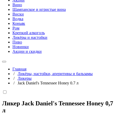
Акции
Вино
Шампанское и игристые вина
Виски
Водка
Коньяк
Ром
Крепкий алкоголь
Ликёры и настойки
Пиво
Новинки
Акции и скидки
Главная
/
Ликёры, настойки, аперитивы и бальзамы
/
Ликеры
/
Jack Daniel's Tennessee Honey 0.7 л
Ликер Jack Daniel's Tennessee Honey
0,7
л