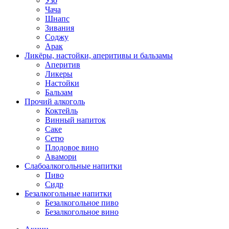
Узо
Чача
Шнапс
Зивания
Соджу
Арак
Ликёры, настойки, аперитивы и бальзамы
Аперитив
Ликеры
Настойки
Бальзам
Прочий алкоголь
Коктейль
Винный напиток
Саке
Сетю
Плодовое вино
Авамори
Слабоалкогольные напитки
Пиво
Сидр
Безалкогольные напитки
Безалкогольное пиво
Безалкогольное вино