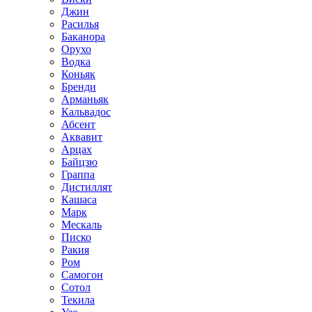
Джин
Расилья
Баканора
Орухо
Водка
Коньяк
Бренди
Арманьяк
Кальвадос
Абсент
Аквавит
Арцах
Байцзю
Граппа
Дистиллят
Кашаса
Марк
Мескаль
Писко
Ракия
Ром
Самогон
Сотол
Текила