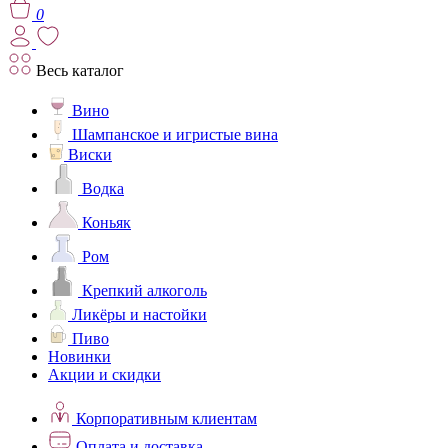
0
Весь каталог
Вино
Шампанское и игристые вина
Виски
Водка
Коньяк
Ром
Крепкий алкоголь
Ликёры и настойки
Пиво
Новинки
Акции и скидки
Корпоративным клиентам
Оплата и доставка