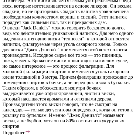
из клевера. Этот виски является самым употребляемым среди
всех, которые изготавливаются на основе ликеров. Он весьма
сладкий, но не приторный. Сладость напитка уравновешена
необходимым количеством корицы и специй. Этот напиток
порадует как сильный пол, так и прекрасных дам.
О виски "Jack Daniel's" можно говорить бесконечно долго,
ведь это действительно уникальный напиток. Для него одного
выделили категорию виски "теннесси", к которой относятся
напитки, фильтруемые через уголь сахарного клена. Только
для виски "Джек Дэниэл'с" применяется особая технология
производства. Исходное сырье всё то же — это пшеница,
рожь, ячмень. Брожение виски происходит на кислом сусле,
но самое интересное — это процесс фильтрации. Для
холодной фильтрации спиртов применяется уголь сахарного
клена толщиной в 3 метра. Причем фильтрация происходит до
помещения спиртов в бочки, а не перед розливом в бутылки.
Таким образом, в обожженных изнутри бочках
выдерживается уже отфильтрованный, чистый виски,
который насыщается ароматами и оттенками дерева.
Производители этого виски говорят, что не смотрят на
календарь — только дегустаторы определяют, когда он готов к
розливу по бутылкам. Именно "Джек Дэниэл'с" называют
виски, а не бурбон, хотя он на 80% состоит из кукурузных
спиртов.
Подробнее