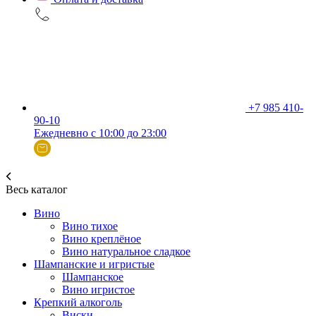
+7 985 410-
90-10
Ежедневно с 10:00 до 23:00
Весь каталог
Вино
Вино тихое
Вино креплёное
Вино натуральное сладкое
Шампанские и игристые
Шампанское
Вино игристое
Крепкий алкоголь
Виски