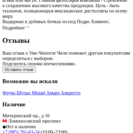
агавы или магуи. Главная философия компании - стремление
к сохранению высокого качества продукции. Цель - быть
эталоном, позиционируя мексиканские дистилляты по всему
миру.
Выдержан в дубовых бочках из-под Педро Хименес.
Подробнее
Отзывы
Ваш отзыв о Умо Чипотле Чили поможет другим покупателям
определиться с выбором.
Поделитесь своими впечатлениями.
Оставить отзыв
Возможно вы искали
Фруко Шульц
Mozart
Амаро
Амаретто
Наличие
Мичуринский пр., д 16
Ломоносовский проспект
◆
Нет в наличии
+7 (985) 761-63-24
(10:00–23:00)