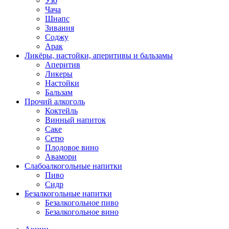
Узо
Чача
Шнапс
Зивания
Соджу
Арак
Ликёры, настойки, аперитивы и бальзамы
Аперитив
Ликеры
Настойки
Бальзам
Прочий алкоголь
Коктейль
Винный напиток
Саке
Сетю
Плодовое вино
Авамори
Слабоалкогольные напитки
Пиво
Сидр
Безалкогольные напитки
Безалкогольное пиво
Безалкогольное вино