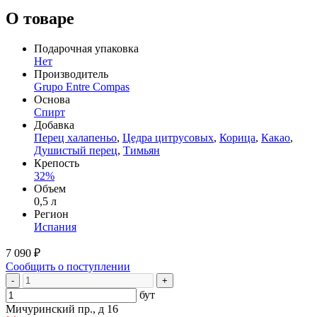
О товаре
Подарочная упаковка
Нет
Производитель
Grupo Entre Compas
Основа
Спирт
Добавка
Перец халапеньо
,
Цедра цитрусовых
,
Корица
,
Какао
,
Душистый перец
,
Тимьян
Крепость
32%
Объем
0,5 л
Регион
Испания
7 090 ₽
Сообщить о поступлении
-
+
бут
Мичуринский пр., д 16