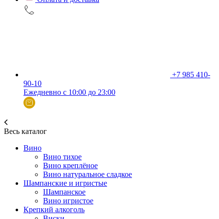
+7 985 410-
90-10
Ежедневно с 10:00 до 23:00
Весь каталог
Вино
Вино тихое
Вино креплёное
Вино натуральное сладкое
Шампанские и игристые
Шампанское
Вино игристое
Крепкий алкоголь
Виски