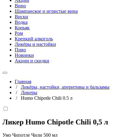
Акции
Вино
Шампанское и игристые вина
Виски
Водка
Коньяк
Ром
Крепкий алкоголь
Ликёры и настойки
Пиво
Новинки
Акции и скидки
Главная
/
Ликёры, настойки, аперитивы и бальзамы
/
Ликеры
/
Humo Chipotle Chili 0.5 л
Ликер Humo Chipotle Chili
0,5 л
Умо Чипотле Чили 500 мл