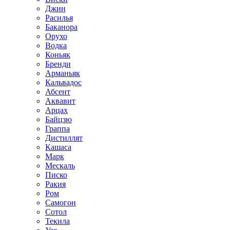
Джин
Расилья
Баканора
Орухо
Водка
Коньяк
Бренди
Арманьяк
Кальвадос
Абсент
Аквавит
Арцах
Байцзю
Граппа
Дистиллят
Кашаса
Марк
Мескаль
Писко
Ракия
Ром
Самогон
Сотол
Текила