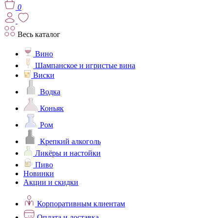
0
Весь каталог
Вино
Шампанское и игристые вина
Виски
Водка
Коньяк
Ром
Крепкий алкоголь
Ликёры и настойки
Пиво
Новинки
Акции и скидки
Корпоративным клиентам
Оплата и доставка