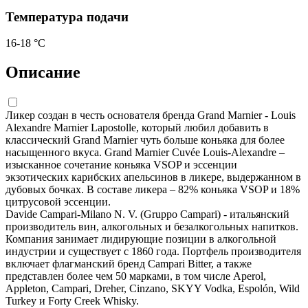
Температура подачи
16-18 °С
Описание
Ликер создан в честь основателя бренда Grand Marnier - Louis
Alexandre Marnier Lapostolle, который любил добавить в
классический Grand Marnier чуть больше коньяка для более
насыщенного вкуса. Grand Marnier Cuvée Louis-Alexandre –
изысканное сочетание коньяка VSOP и эссенции
экзотических карибских апельсинов в ликере, выдержанном в
дубовых бочках. В составе ликера – 82% коньяка VSOP и 18%
цитрусовой эссенции.
Davide Campari-Milano N. V. (Gruppo Campari) - итальянский
производитель вин, алкогольных и безалкогольных напитков.
Компания занимает лидирующие позиции в алкогольной
индустрии и существует с 1860 года. Портфель производителя
включает флагманский бренд Campari Bitter, а также
представлен более чем 50 марками, в том числе Aperol,
Appleton, Campari, Dreher, Cinzano, SKYY Vodka, Espolón, Wild
Turkey и Forty Creek Whisky.