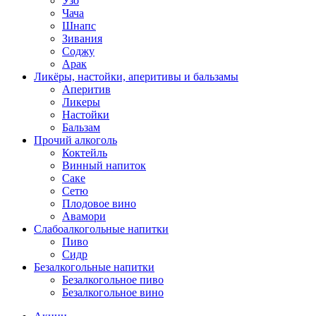
Узо
Чача
Шнапс
Зивания
Соджу
Арак
Ликёры, настойки, аперитивы и бальзамы
Аперитив
Ликеры
Настойки
Бальзам
Прочий алкоголь
Коктейль
Винный напиток
Саке
Сетю
Плодовое вино
Авамори
Слабоалкогольные напитки
Пиво
Сидр
Безалкогольные напитки
Безалкогольное пиво
Безалкогольное вино