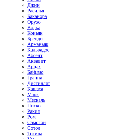
Джин
Расилья
Баканора
Орухо
Водка
Коньяк
Бренди
Арманьяк
Кальвадос
Абсент
Аквавит
Арцах
Байцзю
Граппа
Дистиллят
Кашаса
Марк
Мескаль
Писко
Ракия
Ром
Самогон
Сотол
Текила