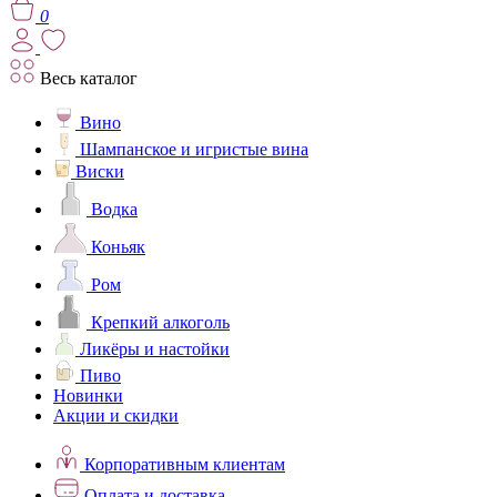
0
Весь каталог
Вино
Шампанское и игристые вина
Виски
Водка
Коньяк
Ром
Крепкий алкоголь
Ликёры и настойки
Пиво
Новинки
Акции и скидки
Корпоративным клиентам
Оплата и доставка