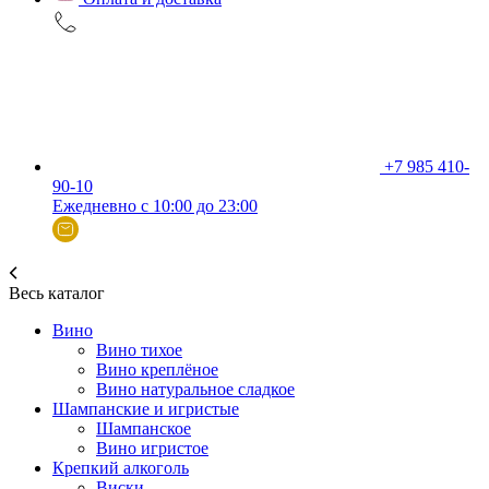
+7 985 410-
90-10
Ежедневно с 10:00 до 23:00
Весь каталог
Вино
Вино тихое
Вино креплёное
Вино натуральное сладкое
Шампанские и игристые
Шампанское
Вино игристое
Крепкий алкоголь
Виски