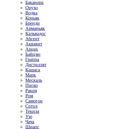
Баканора
Орухо
Водка
Коньяк
Бренди
Арманьяк
Кальвадос
Абсент
Аквавит
Арцах
Байцзю
Граппа
Дистиллят
Кашаса
Марк
Мескаль
Писко
Ракия
Ром
Самогон
Сотол
Текила
Узо
Чача
Шнапс