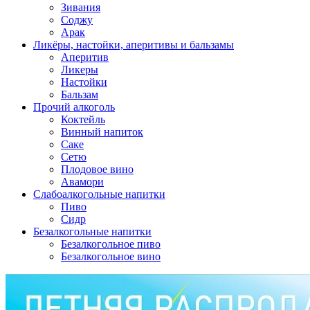
Зивания
Соджу
Арак
Ликёры, настойки, аперитивы и бальзамы
Аперитив
Ликеры
Настойки
Бальзам
Прочий алкоголь
Коктейль
Винный напиток
Саке
Сетю
Плодовое вино
Авамори
Слабоалкогольные напитки
Пиво
Сидр
Безалкогольные напитки
Безалкогольное пиво
Безалкогольное вино