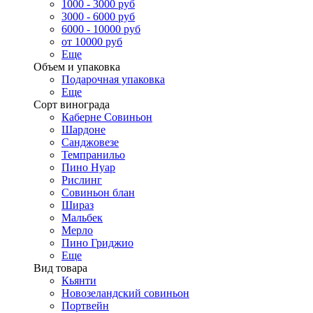
1000 - 3000 руб
3000 - 6000 руб
6000 - 10000 руб
от 10000 руб
Еще
Объем и упаковка
Подарочная упаковка
Еще
Сорт винограда
Каберне Совиньон
Шардоне
Санджовезе
Темпранильо
Пино Нуар
Рислинг
Совиньон блан
Шираз
Мальбек
Мерло
Пино Гриджио
Еще
Вид товара
Кьянти
Новозеландский совиньон
Портвейн