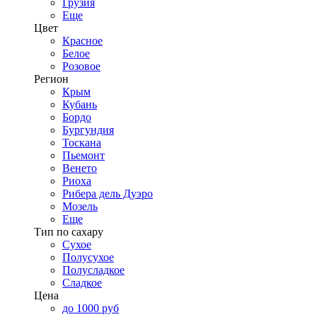
Грузия
Еще
Цвет
Красное
Белое
Розовое
Регион
Крым
Кубань
Бордо
Бургундия
Тоскана
Пьемонт
Венето
Риоха
Рибера дель Дуэро
Мозель
Еще
Тип по сахару
Сухое
Полусухое
Полусладкое
Сладкое
Цена
до 1000 руб