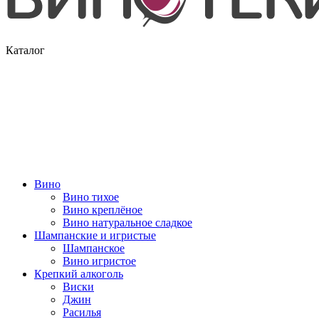
Каталог
Вино
Вино тихое
Вино креплёное
Вино натуральное сладкое
Шампанские и игристые
Шампанское
Вино игристое
Крепкий алкоголь
Виски
Джин
Расилья