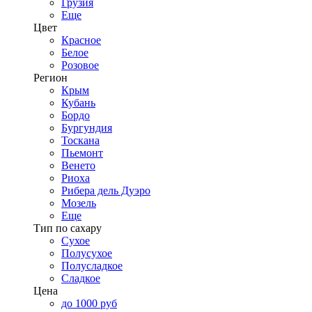
Грузия
Еще
Цвет
Красное
Белое
Розовое
Регион
Крым
Кубань
Бордо
Бургундия
Тоскана
Пьемонт
Венето
Риоха
Рибера дель Дуэро
Мозель
Еще
Тип по сахару
Сухое
Полусухое
Полусладкое
Сладкое
Цена
до 1000 руб