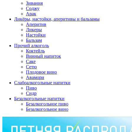
Зивания
Соджу
Арак
Ликёры, настойки, аперитивы и бальзамы
Аперитив
Ликеры
Настойки
Бальзам
Прочий алкоголь
Коктейль
Винный напиток
Саке
Сетю
Плодовое вино
Авамори
Слабоалкогольные напитки
Пиво
Сидр
Безалкогольные напитки
Безалкогольное пиво
Безалкогольное вино