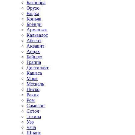
Баканора
Орухо
Водка
Коньяк
Бренди
Арманьяк
Кальвадос
Абсент
Аквавит
Арцах
Байцзю
Граппа
Дистиллят
Кашаса
Марк
Мескаль
Писко
Ракия
Ром
Самогон
Сотол
Текила
Узо
Чача
Шнапс