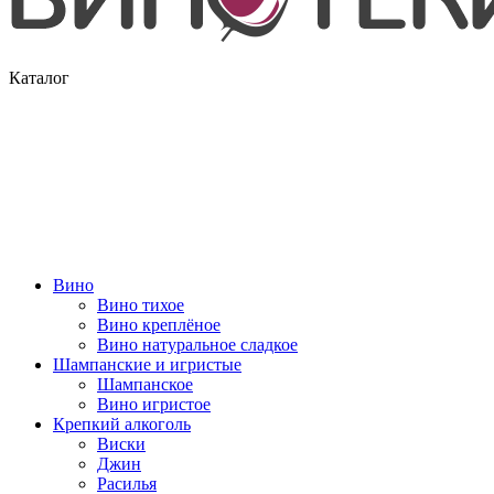
Каталог
Вино
Вино тихое
Вино креплёное
Вино натуральное сладкое
Шампанские и игристые
Шампанское
Вино игристое
Крепкий алкоголь
Виски
Джин
Расилья