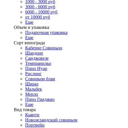
1000 - 3000 руб
3000 - 6000 руб
6000 - 10000 руб
от 10000 руб
Еще
Объем и упаковка
Подарочная упаковка
Еще
Сорт винограда
Каберне Совиньон
Шардоне
Санджовезе
Темпранильо
Пино Нуар
Рислинг
Совиньон блан
Шираз
Мальбек
Мерло
Пино Гриджио
Еще
Вид товара
Кьянти
Новозеландский совиньон
Портвейн