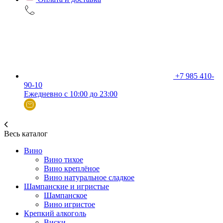
+7 985 410-
90-10
Ежедневно с 10:00 до 23:00
Весь каталог
Вино
Вино тихое
Вино креплёное
Вино натуральное сладкое
Шампанские и игристые
Шампанское
Вино игристое
Крепкий алкоголь
Виски