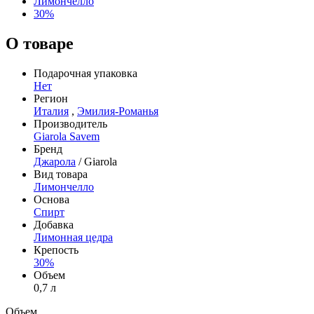
Лимончелло
30%
О товаре
Подарочная упаковка
Нет
Регион
Италия
,
Эмилия-Романья
Производитель
Giarola Savem
Бренд
Джарола
/ Giarola
Вид товара
Лимончелло
Основа
Спирт
Добавка
Лимонная цедра
Крепость
30%
Объем
0,7 л
Объем