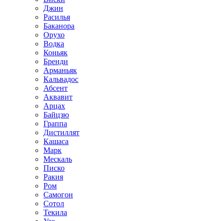
Джин
Расилья
Баканора
Орухо
Водка
Коньяк
Бренди
Арманьяк
Кальвадос
Абсент
Аквавит
Арцах
Байцзю
Граппа
Дистиллят
Кашаса
Марк
Мескаль
Писко
Ракия
Ром
Самогон
Сотол
Текила