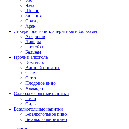
Узо
Чача
Шнапс
Зивания
Соджу
Арак
Ликёры, настойки, аперитивы и бальзамы
Аперитив
Ликеры
Настойки
Бальзам
Прочий алкоголь
Коктейль
Винный напиток
Саке
Сетю
Плодовое вино
Авамори
Слабоалкогольные напитки
Пиво
Сидр
Безалкогольные напитки
Безалкогольное пиво
Безалкогольное вино