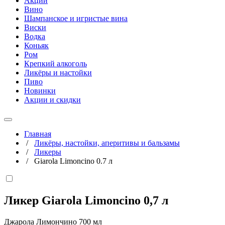
Акции
Вино
Шампанское и игристые вина
Виски
Водка
Коньяк
Ром
Крепкий алкоголь
Ликёры и настойки
Пиво
Новинки
Акции и скидки
Главная
/
Ликёры, настойки, аперитивы и бальзамы
/
Ликеры
/
Giarola Limoncino 0.7 л
Ликер Giarola Limoncino
0,7 л
Джарола Лимончино 700 мл