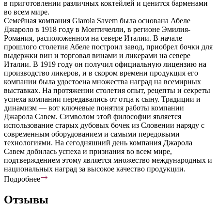
в приготовлении различных коктейлей и ценится барменами
во всем мире.
Семейная компания Giarola Savem была основана Абеле
Джароло в 1918 году в Монтичелли, в регионе Эмилия-
Романия, расположенном на севере Италии. В начале
прошлого столетия Абеле построил завод, приобрел бочки для
выдержки вин и торговал винами и ликерами на севере
Италии. В 1919 году он получил официальную лицензию на
производство ликеров, и в скором времени продукция его
компании была удостоена множества наград на всемирных
выставках. На протяжении столетия опыт, рецепты и секреты
успеха компании передавались от отца к сыну. Традиции и
динамизм — вот ключевые понятия работы компании
Джарола Савем. Символом этой философии является
использование старых дубовых бочек из Словении наряду с
современным оборудованием и самыми передовыми
технологиями. На сегодняшний день компания Джарола
Савем добилась успеха и признания во всем мире,
подтверждением этому является множество международных и
национальных наград за высокое качество продукции.
Подробнее
Отзывы