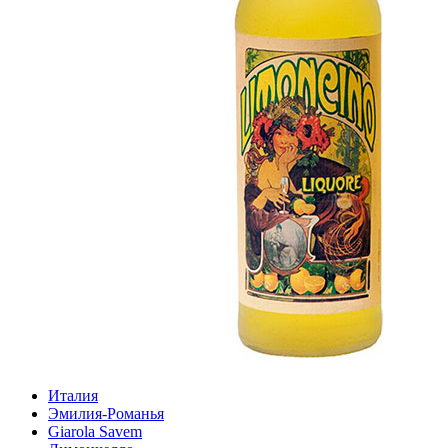
Италия
Эмилия-Романья
Giarola Savem