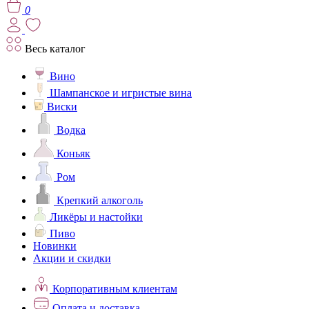
0
Весь каталог
Вино
Шампанское и игристые вина
Виски
Водка
Коньяк
Ром
Крепкий алкоголь
Ликёры и настойки
Пиво
Новинки
Акции и скидки
Корпоративным клиентам
Оплата и доставка