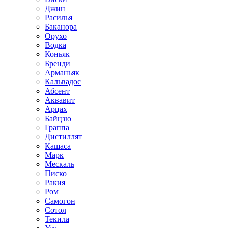
Джин
Расилья
Баканора
Орухо
Водка
Коньяк
Бренди
Арманьяк
Кальвадос
Абсент
Аквавит
Арцах
Байцзю
Граппа
Дистиллят
Кашаса
Марк
Мескаль
Писко
Ракия
Ром
Самогон
Сотол
Текила