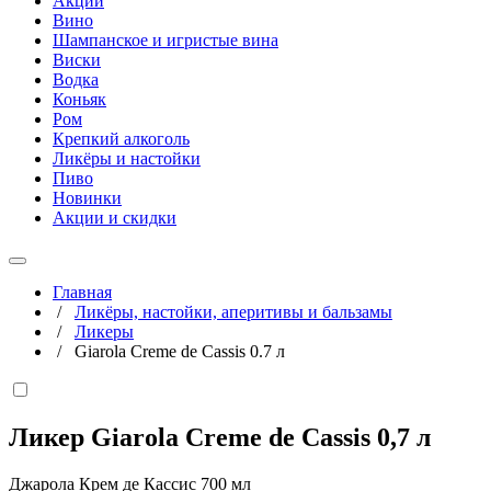
Акции
Вино
Шампанское и игристые вина
Виски
Водка
Коньяк
Ром
Крепкий алкоголь
Ликёры и настойки
Пиво
Новинки
Акции и скидки
Главная
/
Ликёры, настойки, аперитивы и бальзамы
/
Ликеры
/
Giarola Creme de Cassis 0.7 л
Ликер Giarola Creme de Cassis
0,7 л
Джарола Крем де Кассис 700 мл