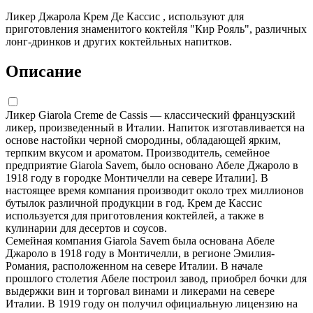
Ликер Джарола Крем Де Кассис , используют для
приготовления знаменитого коктейля "Кир Рояль", различных
лонг-дринков и других коктейльных напитков.
Описание
Ликер Giarola Creme de Cassis — классический французский
ликер, произведенный в Италии. Напиток изготавливается на
основе настойки черной смородины, обладающей ярким,
терпким вкусом и ароматом. Производитель, семейное
предприятие Giarola Savem, было основано Абеле Джароло в
1918 году в городке Монтичелли на севере Италии]. В
настоящее время компания производит около трех миллионов
бутылок различной продукции в год. Крем де Кассис
используется для приготовления коктейлей, а также в
кулинарии для десертов и соусов.
Семейная компания Giarola Savem была основана Абеле
Джароло в 1918 году в Монтичелли, в регионе Эмилия-
Романия, расположенном на севере Италии. В начале
прошлого столетия Абеле построил завод, приобрел бочки для
выдержки вин и торговал винами и ликерами на севере
Италии. В 1919 году он получил официальную лицензию на