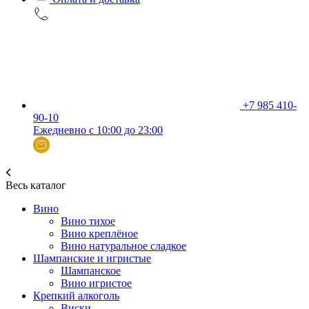
+7 985 410-
90-10
Ежедневно с 10:00 до 23:00
Весь каталог
Вино
Вино тихое
Вино креплёное
Вино натуральное сладкое
Шампанские и игристые
Шампанское
Вино игристое
Крепкий алкоголь
Виски