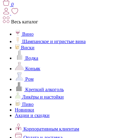
0
Весь каталог
Вино
Шампанское и игристые вина
Виски
Водка
Коньяк
Ром
Крепкий алкоголь
Ликёры и настойки
Пиво
Новинки
Акции и скидки
Корпоративным клиентам
Оплата и доставка