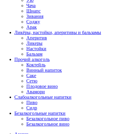
Узо
Чача
Шнапс
Зивания
Соджу
Арак
Ликёры, настойки, аперитивы и бальзамы
Аперитив
Ликеры
Настойки
Бальзам
Прочий алкоголь
Коктейль
Винный напиток
Саке
Сетю
Плодовое вино
Авамори
Слабоалкогольные напитки
Пиво
Сидр
Безалкогольные напитки
Безалкогольное пиво
Безалкогольное вино