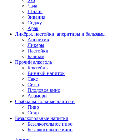
Узо
Чача
Шнапс
Зивания
Соджу
Арак
Ликёры, настойки, аперитивы и бальзамы
Аперитив
Ликеры
Настойки
Бальзам
Прочий алкоголь
Коктейль
Винный напиток
Саке
Сетю
Плодовое вино
Авамори
Слабоалкогольные напитки
Пиво
Сидр
Безалкогольные напитки
Безалкогольное пиво
Безалкогольное вино