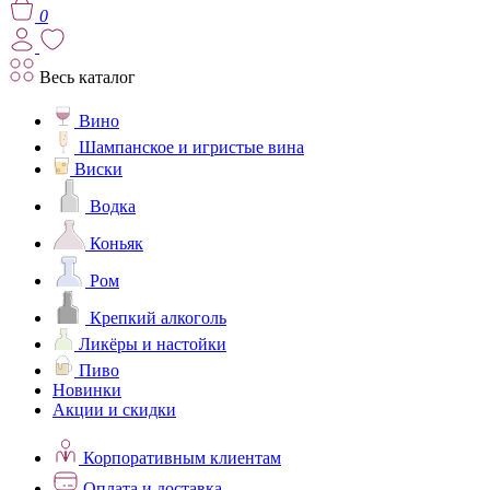
0
Весь каталог
Вино
Шампанское и игристые вина
Виски
Водка
Коньяк
Ром
Крепкий алкоголь
Ликёры и настойки
Пиво
Новинки
Акции и скидки
Корпоративным клиентам
Оплата и доставка