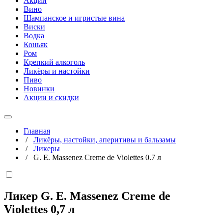
Акции
Вино
Шампанское и игристые вина
Виски
Водка
Коньяк
Ром
Крепкий алкоголь
Ликёры и настойки
Пиво
Новинки
Акции и скидки
Главная
/
Ликёры, настойки, аперитивы и бальзамы
/
Ликеры
/
G. E. Massenez Creme de Violettes 0.7 л
Ликер G. E. Massenez Creme de
Violettes
0,7 л