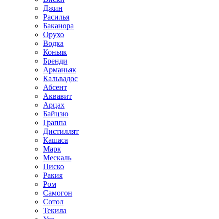
Джин
Расилья
Баканора
Орухо
Водка
Коньяк
Бренди
Арманьяк
Кальвадос
Абсент
Аквавит
Арцах
Байцзю
Граппа
Дистиллят
Кашаса
Марк
Мескаль
Писко
Ракия
Ром
Самогон
Сотол
Текила