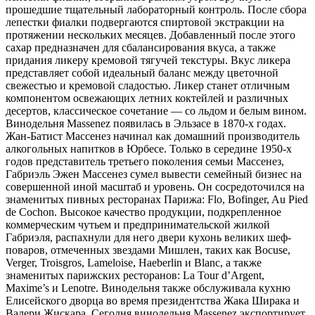
прошедшие тщательный лабораторный контроль. После сбора
лепестки фиалки подвергаются спиртовой экстракции на
протяжении нескольких месяцев. Добавленный после этого
сахар предназначен для сбалансирования вкуса, а также
придания ликеру кремовой тягучей текстуры. Вкус ликера
представляет собой идеальный баланс между цветочной
свежестью и кремовой сладостью. Ликер станет отличным
компонентом освежающих летних коктейлей и различных
десертов, классическое сочетание — со льдом и белым вином.
Винодельня Massenez появилась в Эльзасе в 1870-х годах.
Жан-Батист Массенез начинал как домашний производитель
алкогольных напитков в Юрбесе. Только в середине 1950-х
годов представитель третьего поколения семьи Массенез,
Габриэль Эжен Массенез сумел вывести семейный бизнес на
совершенной иной масштаб и уровень. Он сосредоточился на
знаменитых пивных ресторанах Парижа: Flo, Bofinger, Au Pied
de Cochon. Высокое качество продукции, подкрепленное
коммерческим чутьем и предпринимательской жилкой
Габриэля, распахнули для него двери кухонь великих шеф-
поваров, отмеченных звездами Мишлен, таких как Bocuse,
Verger, Troisgros, Lameloise, Haeberlin и Blanc, а также
знаменитых парижских ресторанов: La Tour d’Argent,
Maxime’s и Lenotre. Винодельня также обслуживала кухню
Елисейского дворца во время президентства Жака Ширака и
Валери Жискара. Сегодня винодельня Massenez экспортирует