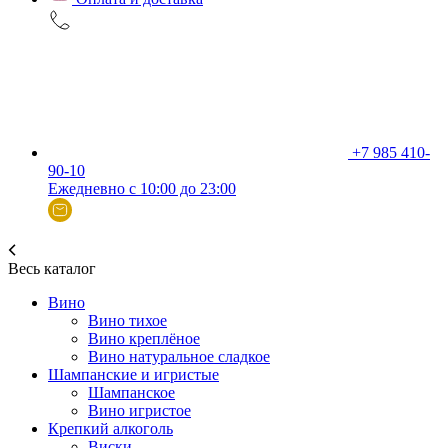
+7 985 410-
90-10
Ежедневно с 10:00 до 23:00
Весь каталог
Вино
Вино тихое
Вино креплёное
Вино натуральное сладкое
Шампанские и игристые
Шампанское
Вино игристое
Крепкий алкоголь
Виски