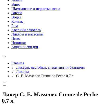
Акции
Вино
Шампанское и игристые вина
Виски
Водка
Коньяк
Ром
Крепкий алкоголь
Ликёры и настойки
Пиво
Новинки
Акции и скидки
Главная
/
Ликёры, настойки, аперитивы и бальзамы
/
Ликеры
/
G. E. Massenez Creme de Peche 0.7 л
Ликер G. E. Massenez Creme de Peche
0,7 л