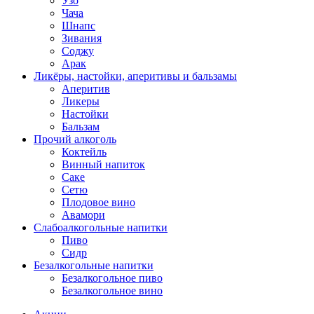
Узо
Чача
Шнапс
Зивания
Соджу
Арак
Ликёры, настойки, аперитивы и бальзамы
Аперитив
Ликеры
Настойки
Бальзам
Прочий алкоголь
Коктейль
Винный напиток
Саке
Сетю
Плодовое вино
Авамори
Слабоалкогольные напитки
Пиво
Сидр
Безалкогольные напитки
Безалкогольное пиво
Безалкогольное вино