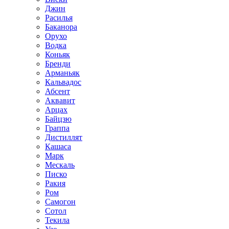
Джин
Расилья
Баканора
Орухо
Водка
Коньяк
Бренди
Арманьяк
Кальвадос
Абсент
Аквавит
Арцах
Байцзю
Граппа
Дистиллят
Кашаса
Марк
Мескаль
Писко
Ракия
Ром
Самогон
Сотол
Текила