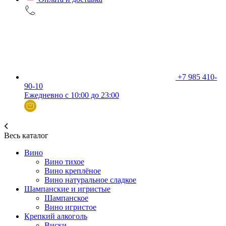
+7 985 410-
90-10
Ежедневно с 10:00 до 23:00
Весь каталог
Вино
Вино тихое
Вино креплёное
Вино натуральное сладкое
Шампанские и игристые
Шампанское
Вино игристое
Крепкий алкоголь
Виски