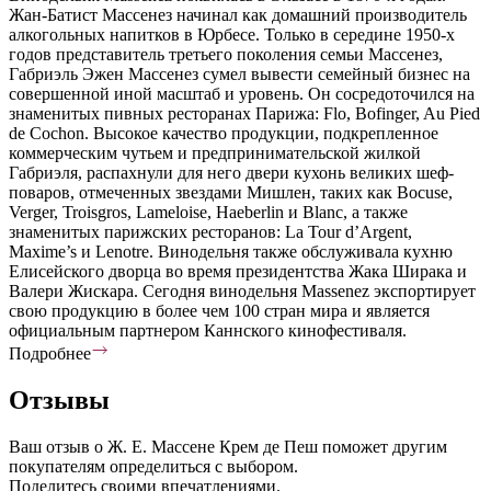
Жан-Батист Массенез начинал как домашний производитель
алкогольных напитков в Юрбесе. Только в середине 1950-х
годов представитель третьего поколения семьи Массенез,
Габриэль Эжен Массенез сумел вывести семейный бизнес на
совершенной иной масштаб и уровень. Он сосредоточился на
знаменитых пивных ресторанах Парижа: Flo, Bofinger, Au Pied
de Cochon. Высокое качество продукции, подкрепленное
коммерческим чутьем и предпринимательской жилкой
Габриэля, распахнули для него двери кухонь великих шеф-
поваров, отмеченных звездами Мишлен, таких как Bocuse,
Verger, Troisgros, Lameloise, Haeberlin и Blanc, а также
знаменитых парижских ресторанов: La Tour d’Argent,
Maxime’s и Lenotre. Винодельня также обслуживала кухню
Елисейского дворца во время президентства Жака Ширака и
Валери Жискара. Сегодня винодельня Massenez экспортирует
свою продукцию в более чем 100 стран мира и является
официальным партнером Каннского кинофестиваля.
Подробнее
Отзывы
Ваш отзыв о Ж. Е. Массене Крем де Пеш поможет другим
покупателям определиться с выбором.
Поделитесь своими впечатлениями.