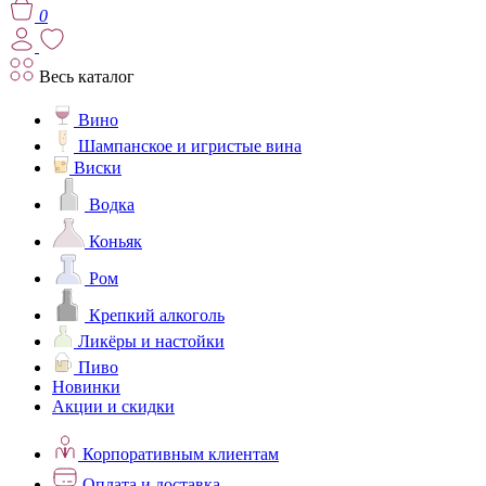
0
Весь каталог
Вино
Шампанское и игристые вина
Виски
Водка
Коньяк
Ром
Крепкий алкоголь
Ликёры и настойки
Пиво
Новинки
Акции и скидки
Корпоративным клиентам
Оплата и доставка