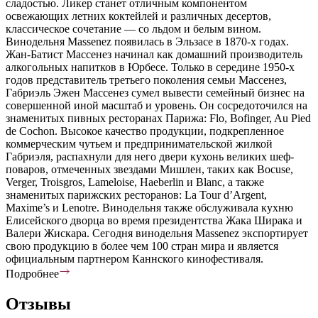
сладостью. Ликер станет отличным компонентом
освежающих летних коктейлей и различных десертов,
классическое сочетание — со льдом и белым вином.
Винодельня Massenez появилась в Эльзасе в 1870-х годах.
Жан-Батист Массенез начинал как домашний производитель
алкогольных напитков в Юрбесе. Только в середине 1950-х
годов представитель третьего поколения семьи Массенез,
Габриэль Эжен Массенез сумел вывести семейный бизнес на
совершенной иной масштаб и уровень. Он сосредоточился на
знаменитых пивных ресторанах Парижа: Flo, Bofinger, Au Pied
de Cochon. Высокое качество продукции, подкрепленное
коммерческим чутьем и предпринимательской жилкой
Габриэля, распахнули для него двери кухонь великих шеф-
поваров, отмеченных звездами Мишлен, таких как Bocuse,
Verger, Troisgros, Lameloise, Haeberlin и Blanc, а также
знаменитых парижских ресторанов: La Tour d’Argent,
Maxime’s и Lenotre. Винодельня также обслуживала кухню
Елисейского дворца во время президентства Жака Ширака и
Валери Жискара. Сегодня винодельня Massenez экспортирует
свою продукцию в более чем 100 стран мира и является
официальным партнером Каннского кинофестиваля.
Подробнее
Отзывы