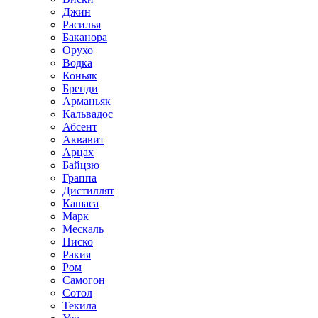
Джин
Расилья
Баканора
Орухо
Водка
Коньяк
Бренди
Арманьяк
Кальвадос
Абсент
Аквавит
Арцах
Байцзю
Граппа
Дистиллят
Кашаса
Марк
Мескаль
Писко
Ракия
Ром
Самогон
Сотол
Текила