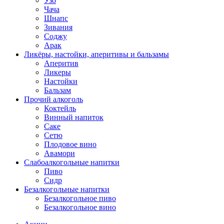
Узо
Чача
Шнапс
Зивания
Соджу
Арак
Ликёры, настойки, аперитивы и бальзамы
Аперитив
Ликеры
Настойки
Бальзам
Прочий алкоголь
Коктейль
Винный напиток
Саке
Сетю
Плодовое вино
Авамори
Слабоалкогольные напитки
Пиво
Сидр
Безалкогольные напитки
Безалкогольное пиво
Безалкогольное вино