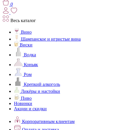
0
Весь каталог
Вино
Шампанское и игристые вина
Виски
Водка
Коньяк
Ром
Крепкий алкоголь
Ликёры и настойки
Пиво
Новинки
Акции и скидки
Корпоративным клиентам
Оплата и доставка