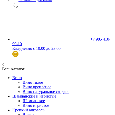
+7 985 410-
90-10
Ежедневно с 10:00 до 23:00
Весь каталог
Вино
Вино тихое
Вино креплёное
Вино натуральное сладкое
Шампанские и игристые
Шампанское
Вино игристое
Крепкий алкоголь
Виски