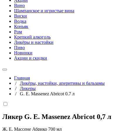
Акции
Вино
Шампанское и игристые вина
Виски
Водка
Коньяк
Ром
Крепкий алкоголь
Ликёры и настойки
Пиво
Новинки
Акции и скидки
Главная
/
Ликёры, настойки, аперитивы и бальзамы
/
Ликеры
/
G. E. Massenez Abricot 0.7 л
Ликер G. E. Massenez Abricot
0,7 л
Ж. Е. Массене Абрико 700 мл