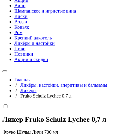
Акции
Вино
Шампанское и игристые вина
Виски
Водка
Коньяк
Ром
Крепкий алкоголь
Ликёры и настойки
Пиво
Новинки
Акции и скидки
Главная
/
Ликёры, настойки, аперитивы и бальзамы
/
Ликеры
/
Fruko Schulz Lychee 0.7 л
Ликер Fruko Schulz Lychee
0,7 л
Фруко Шульц Личи 700 мл