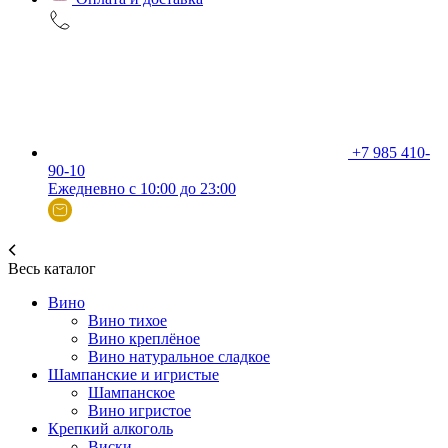
+7 985 410-
90-10
Ежедневно с 10:00 до 23:00
Весь каталог
Вино
Вино тихое
Вино креплёное
Вино натуральное сладкое
Шампанские и игристые
Шампанское
Вино игристое
Крепкий алкоголь
Виски