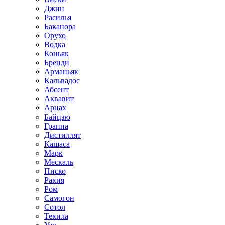
Джин
Расилья
Баканора
Орухо
Водка
Коньяк
Бренди
Арманьяк
Кальвадос
Абсент
Аквавит
Арцах
Байцзю
Граппа
Дистиллят
Кашаса
Марк
Мескаль
Писко
Ракия
Ром
Самогон
Сотол
Текила