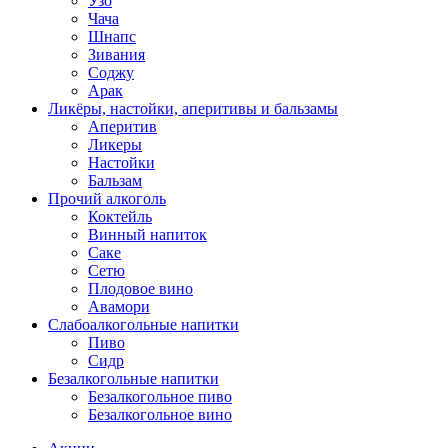
Узо
Чача
Шнапс
Зивания
Соджу
Арак
Ликёры, настойки, аперитивы и бальзамы
Аперитив
Ликеры
Настойки
Бальзам
Прочий алкоголь
Коктейль
Винный напиток
Саке
Сетю
Плодовое вино
Авамори
Слабоалкогольные напитки
Пиво
Сидр
Безалкогольные напитки
Безалкогольное пиво
Безалкогольное вино