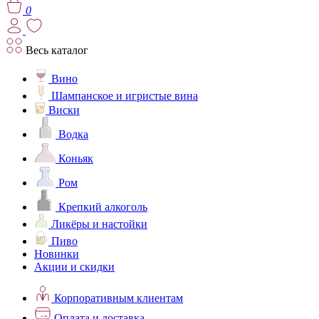
0
Весь каталог
Вино
Шампанское и игристые вина
Виски
Водка
Коньяк
Ром
Крепкий алкоголь
Ликёры и настойки
Пиво
Новинки
Акции и скидки
Корпоративным клиентам
Оплата и доставка