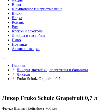
Акции
Вино
Шампанское и игристые вина
Виски
Водка
Коньяк
Ром
Крепкий алкоголь
Ликёры и настойки
Пиво
Новинки
Акции и скидки
Главная
/
Ликёры, настойки, аперитивы и бальзамы
/
Ликеры
/
Fruko Schulz Grapefruit 0.7 л
Ликер Fruko Schulz Grapefruit
0,7 л
Фруко Шульц Грейпфрут 700 мл