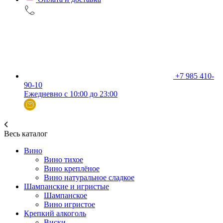
+7 985 410-
90-10
Ежедневно с 10:00 до 23:00
Весь каталог
Вино
Вино тихое
Вино креплёное
Вино натуральное сладкое
Шампанские и игристые
Шампанское
Вино игристое
Крепкий алкоголь
Виски