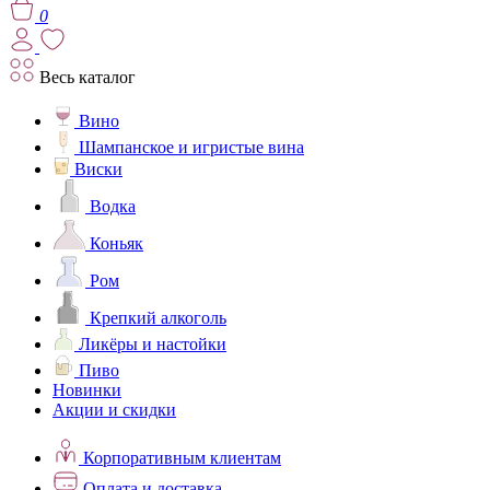
0
Весь каталог
Вино
Шампанское и игристые вина
Виски
Водка
Коньяк
Ром
Крепкий алкоголь
Ликёры и настойки
Пиво
Новинки
Акции и скидки
Корпоративным клиентам
Оплата и доставка