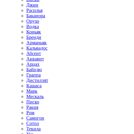
Джин
Расилья
Баканора
Орухо
Водка
Коньяк
Бренди
Арманьяк
Кальвадос
Абсент
Аквавит
Арцах
Байцзю
Граппа
Дистиллят
Кашаса
Марк
Мескаль
Писко
Ракия
Ром
Самогон
Сотол
Текила