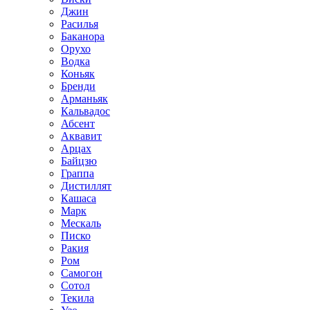
Джин
Расилья
Баканора
Орухо
Водка
Коньяк
Бренди
Арманьяк
Кальвадос
Абсент
Аквавит
Арцах
Байцзю
Граппа
Дистиллят
Кашаса
Марк
Мескаль
Писко
Ракия
Ром
Самогон
Сотол
Текила