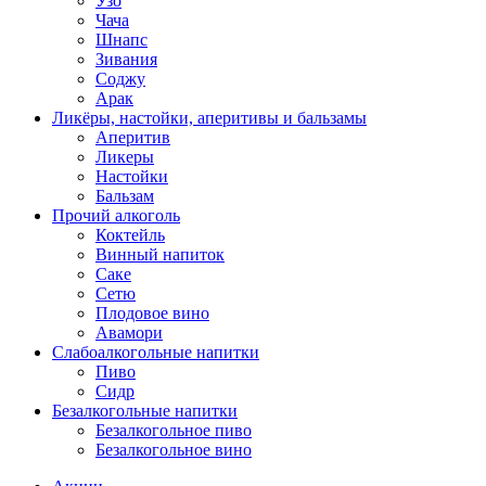
Узо
Чача
Шнапс
Зивания
Соджу
Арак
Ликёры, настойки, аперитивы и бальзамы
Аперитив
Ликеры
Настойки
Бальзам
Прочий алкоголь
Коктейль
Винный напиток
Саке
Сетю
Плодовое вино
Авамори
Слабоалкогольные напитки
Пиво
Сидр
Безалкогольные напитки
Безалкогольное пиво
Безалкогольное вино