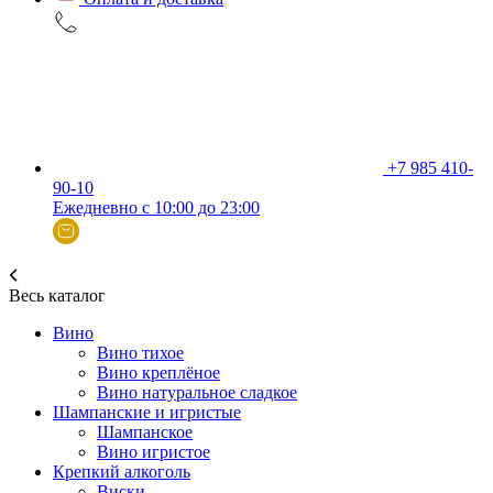
+7 985 410-
90-10
Ежедневно с 10:00 до 23:00
Весь каталог
Вино
Вино тихое
Вино креплёное
Вино натуральное сладкое
Шампанские и игристые
Шампанское
Вино игристое
Крепкий алкоголь
Виски