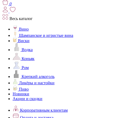
0
Весь каталог
Вино
Шампанское и игристые вина
Виски
Водка
Коньяк
Ром
Крепкий алкоголь
Ликёры и настойки
Пиво
Новинки
Акции и скидки
Корпоративным клиентам
Оплата и доставка