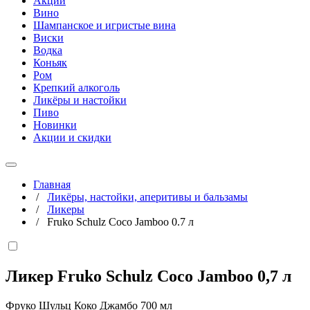
Акции
Вино
Шампанское и игристые вина
Виски
Водка
Коньяк
Ром
Крепкий алкоголь
Ликёры и настойки
Пиво
Новинки
Акции и скидки
Главная
/
Ликёры, настойки, аперитивы и бальзамы
/
Ликеры
/
Fruko Schulz Coco Jamboo 0.7 л
Ликер Fruko Schulz Coco Jamboo
0,7 л
Фруко Шульц Коко Джамбо 700 мл