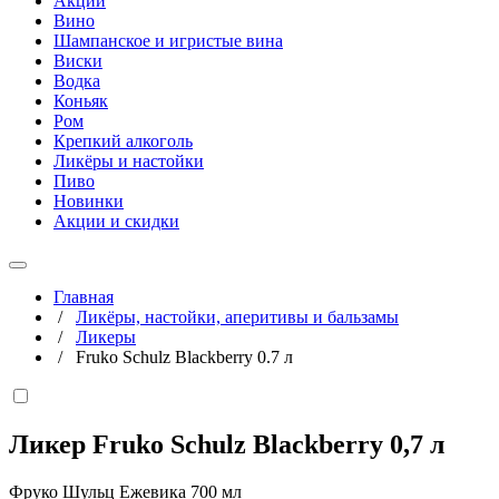
Акции
Вино
Шампанское и игристые вина
Виски
Водка
Коньяк
Ром
Крепкий алкоголь
Ликёры и настойки
Пиво
Новинки
Акции и скидки
Главная
/
Ликёры, настойки, аперитивы и бальзамы
/
Ликеры
/
Fruko Schulz Blackberry 0.7 л
Ликер Fruko Schulz Blackberry
0,7 л
Фруко Шульц Ежевика 700 мл