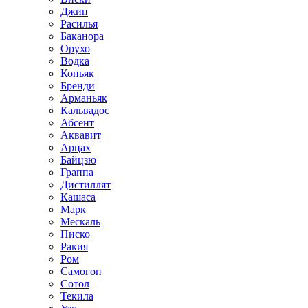
Джин
Расилья
Баканора
Орухо
Водка
Коньяк
Бренди
Арманьяк
Кальвадос
Абсент
Аквавит
Арцах
Байцзю
Граппа
Дистиллят
Кашаса
Марк
Мескаль
Писко
Ракия
Ром
Самогон
Сотол
Текила