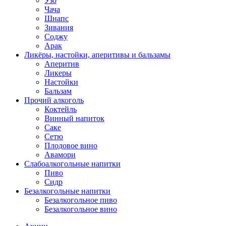
Узо
Чача
Шнапс
Зивания
Соджу
Арак
Ликёры, настойки, аперитивы и бальзамы
Аперитив
Ликеры
Настойки
Бальзам
Прочий алкоголь
Коктейль
Винный напиток
Саке
Сетю
Плодовое вино
Авамори
Слабоалкогольные напитки
Пиво
Сидр
Безалкогольные напитки
Безалкогольное пиво
Безалкогольное вино