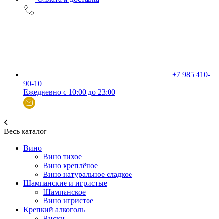
+7 985 410-
90-10
Ежедневно с 10:00 до 23:00
Весь каталог
Вино
Вино тихое
Вино креплёное
Вино натуральное сладкое
Шампанские и игристые
Шампанское
Вино игристое
Крепкий алкоголь
Виски