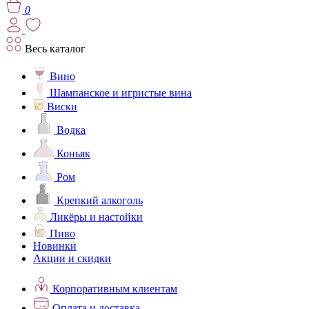
0
Весь каталог
Вино
Шампанское и игристые вина
Виски
Водка
Коньяк
Ром
Крепкий алкоголь
Ликёры и настойки
Пиво
Новинки
Акции и скидки
Корпоративным клиентам
Оплата и доставка