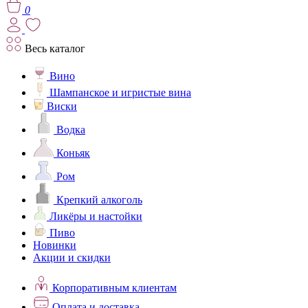
0
Весь каталог
Вино
Шампанское и игристые вина
Виски
Водка
Коньяк
Ром
Крепкий алкоголь
Ликёры и настойки
Пиво
Новинки
Акции и скидки
Корпоративным клиентам
Оплата и доставка