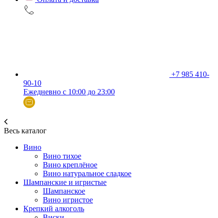
+7 985 410-
90-10
Ежедневно с 10:00 до 23:00
Весь каталог
Вино
Вино тихое
Вино креплёное
Вино натуральное сладкое
Шампанские и игристые
Шампанское
Вино игристое
Крепкий алкоголь
Виски