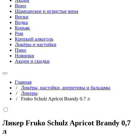
Акции
Вино
Шампанское и игристые вина
Виски
Водка
Коньяк
Ром
Крепкий алкоголь
Ликёры и настойки
Пиво
Новинки
Акции и скидки
Главная
/
Ликёры, настойки, аперитивы и бальзамы
/
Ликеры
/
Fruko Schulz Apricot Brandy 0.7 л
Ликер Fruko Schulz Apricot Brandy
0,7
л