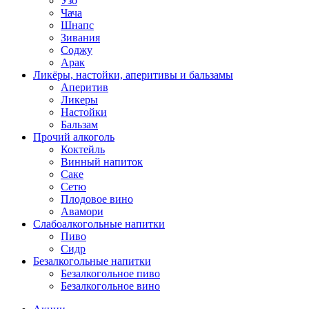
Узо
Чача
Шнапс
Зивания
Соджу
Арак
Ликёры, настойки, аперитивы и бальзамы
Аперитив
Ликеры
Настойки
Бальзам
Прочий алкоголь
Коктейль
Винный напиток
Саке
Сетю
Плодовое вино
Авамори
Слабоалкогольные напитки
Пиво
Сидр
Безалкогольные напитки
Безалкогольное пиво
Безалкогольное вино