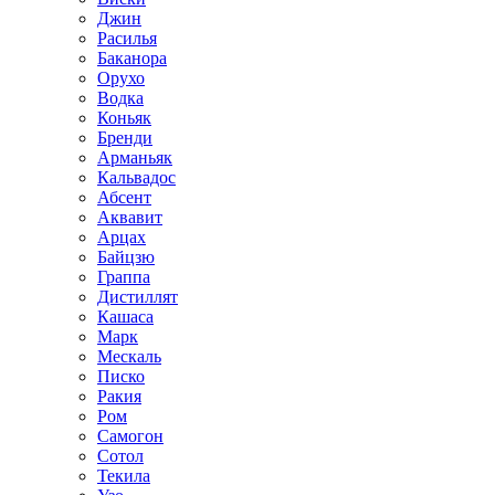
Джин
Расилья
Баканора
Орухо
Водка
Коньяк
Бренди
Арманьяк
Кальвадос
Абсент
Аквавит
Арцах
Байцзю
Граппа
Дистиллят
Кашаса
Марк
Мескаль
Писко
Ракия
Ром
Самогон
Сотол
Текила