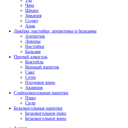
Узо
Чача
Шнапс
Зивания
Соджу
Арак
Ликёры, настойки, аперитивы и бальзамы
Аперитив
Ликеры
Настойки
Бальзам
Прочий алкоголь
Коктейль
Винный напиток
Саке
Сетю
Плодовое вино
Авамори
Слабоалкогольные напитки
Пиво
Сидр
Безалкогольные напитки
Безалкогольное пиво
Безалкогольное вино