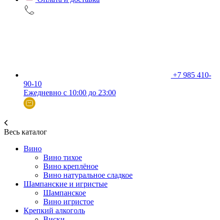
+7 985 410-
90-10
Ежедневно с 10:00 до 23:00
Весь каталог
Вино
Вино тихое
Вино креплёное
Вино натуральное сладкое
Шампанские и игристые
Шампанское
Вино игристое
Крепкий алкоголь
Виски