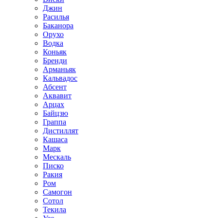
Джин
Расилья
Баканора
Орухо
Водка
Коньяк
Бренди
Арманьяк
Кальвадос
Абсент
Аквавит
Арцах
Байцзю
Граппа
Дистиллят
Кашаса
Марк
Мескаль
Писко
Ракия
Ром
Самогон
Сотол
Текила