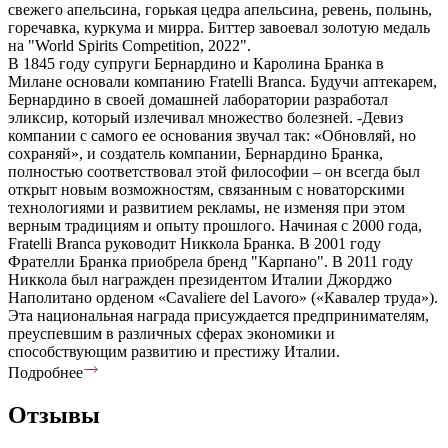
свежего апельсина, горькая цедра апельсина, ревень, полынь,
горечавка, куркума и мирра. Биттер завоевал золотую медаль
на "World Spirits Competition, 2022".
В 1845 году супруги Бернардино и Каролина Бранка в
Милане основали компанию Fratelli Branca. Будучи аптекарем,
Бернардино в своей домашней лаборатории разработал
эликсир, который излечивал множество болезней. -Девиз
компании с самого ее основания звучал так: «Обновляй, но
сохраняй», и создатель компании, Бернардино Бранка,
полностью соответствовал этой философии – он всегда был
открыт новым возможностям, связанным с новаторскими
технологиями и развитием рекламы, не изменяя при этом
верным традициям и опыту прошлого. Начиная с 2000 года,
Fratelli Branca руководит Никкола Бранка. В 2001 году
Фрателли Бранка приобрела бренд "Карпано". В 2011 году
Никкола был награжден президентом Италии Джорджо
Наполитано орденом «Cavaliere del Lavoro» («Кавалер труда»).
Эта национальная награда присуждается предпринимателям,
преуспевшим в различных сферах экономики и
способствующим развитию и престижу Италии.
Подробнее
Отзывы