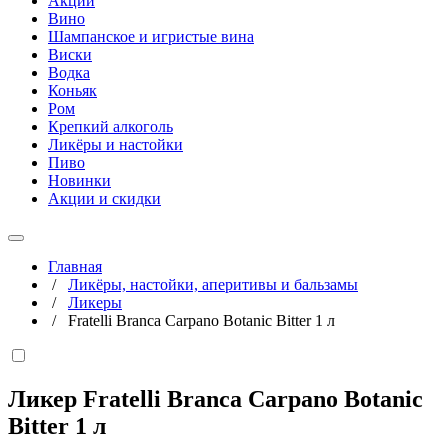
Акции
Вино
Шампанское и игристые вина
Виски
Водка
Коньяк
Ром
Крепкий алкоголь
Ликёры и настойки
Пиво
Новинки
Акции и скидки
Главная
/
Ликёры, настойки, аперитивы и бальзамы
/
Ликеры
/
Fratelli Branca Carpano Botanic Bitter 1 л
Ликер Fratelli Branca Carpano Botanic
Bitter
1 л