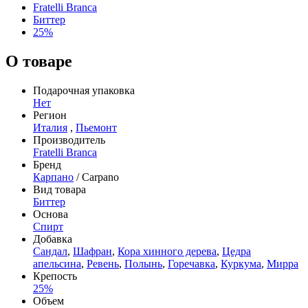
Fratelli Branca
Биттер
25%
О товаре
Подарочная упаковка
Нет
Регион
Италия
,
Пьемонт
Производитель
Fratelli Branca
Бренд
Карпано
/ Carpano
Вид товара
Биттер
Основа
Спирт
Добавка
Сандал
,
Шафран
,
Кора хинного дерева
,
Цедра
апельсина
,
Ревень
,
Полынь
,
Горечавка
,
Куркума
,
Мирра
Крепость
25%
Объем