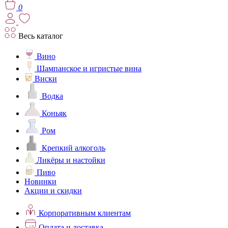
0
Весь каталог
Вино
Шампанское и игристые вина
Виски
Водка
Коньяк
Ром
Крепкий алкоголь
Ликёры и настойки
Пиво
Новинки
Акции и скидки
Корпоративным клиентам
Оплата и доставка