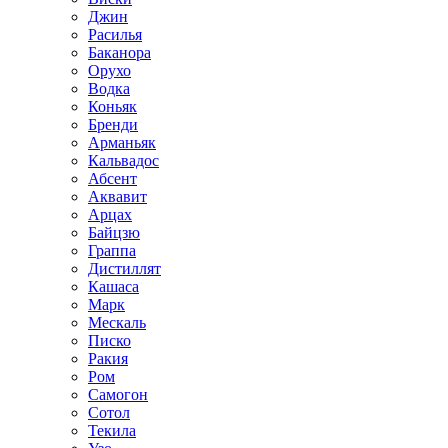
Джин
Расилья
Баканора
Орухо
Водка
Коньяк
Бренди
Арманьяк
Кальвадос
Абсент
Аквавит
Арцах
Байцзю
Граппа
Дистиллят
Кашаса
Марк
Мескаль
Писко
Ракия
Ром
Самогон
Сотол
Текила