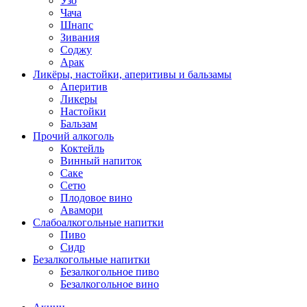
Узо
Чача
Шнапс
Зивания
Соджу
Арак
Ликёры, настойки, аперитивы и бальзамы
Аперитив
Ликеры
Настойки
Бальзам
Прочий алкоголь
Коктейль
Винный напиток
Саке
Сетю
Плодовое вино
Авамори
Слабоалкогольные напитки
Пиво
Сидр
Безалкогольные напитки
Безалкогольное пиво
Безалкогольное вино