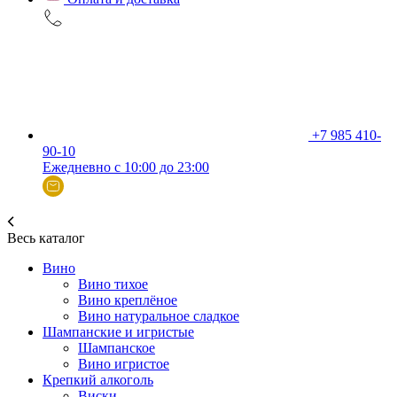
+7 985 410-
90-10
Ежедневно с 10:00 до 23:00
Весь каталог
Вино
Вино тихое
Вино креплёное
Вино натуральное сладкое
Шампанские и игристые
Шампанское
Вино игристое
Крепкий алкоголь
Виски