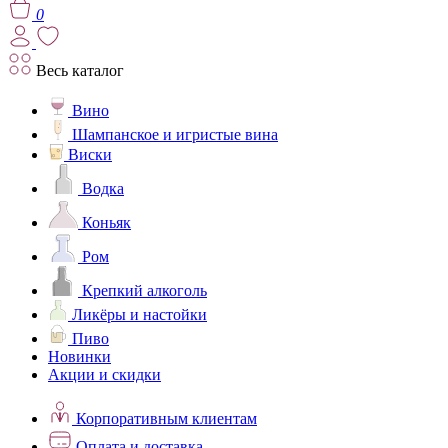
0
Весь каталог
Вино
Шампанское и игристые вина
Виски
Водка
Коньяк
Ром
Крепкий алкоголь
Ликёры и настойки
Пиво
Новинки
Акции и скидки
Корпоративным клиентам
Оплата и доставка