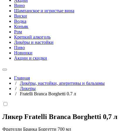
Акции
Вино
Шампанское и игристые вина
Виски
Водка
Коньяк
Ром
Крепкий алкоголь
Ликёры и настойки
Пиво
Новинки
Акции и скидки
Главная
/
Ликёры, настойки, аперитивы и бальзамы
/
Ликеры
/
Fratelli Branca Borghetti 0.7 л
Ликер Fratelli Branca Borghetti
0,7 л
Фрателли Бранка Боргетти 700 мл