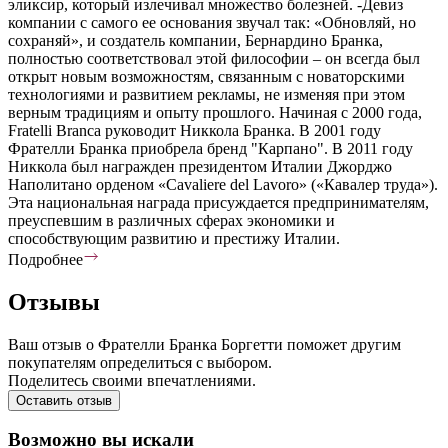
эликсир, который излечивал множество болезней. -Девиз
компании с самого ее основания звучал так: «Обновляй, но
сохраняй», и создатель компании, Бернардино Бранка,
полностью соответствовал этой философии – он всегда был
открыт новым возможностям, связанным с новаторскими
технологиями и развитием рекламы, не изменяя при этом
верным традициям и опыту прошлого. Начиная с 2000 года,
Fratelli Branca руководит Никкола Бранка. В 2001 году
Фрателли Бранка приобрела бренд "Карпано". В 2011 году
Никкола был награжден президентом Италии Джорджо
Наполитано орденом «Cavaliere del Lavoro» («Кавалер труда»).
Эта национальная награда присуждается предпринимателям,
преуспевшим в различных сферах экономики и
способствующим развитию и престижу Италии.
Подробнее
Отзывы
Ваш отзыв о Фрателли Бранка Боргетти поможет другим
покупателям определиться с выбором.
Поделитесь своими впечатлениями.
Оставить отзыв
Возможно вы искали