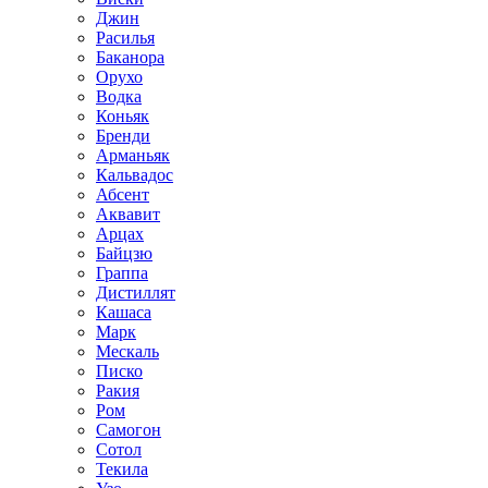
Джин
Расилья
Баканора
Орухо
Водка
Коньяк
Бренди
Арманьяк
Кальвадос
Абсент
Аквавит
Арцах
Байцзю
Граппа
Дистиллят
Кашаса
Марк
Мескаль
Писко
Ракия
Ром
Самогон
Сотол
Текила