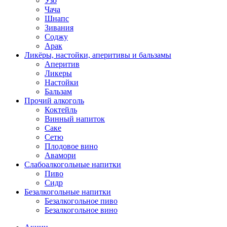
Узо
Чача
Шнапс
Зивания
Соджу
Арак
Ликёры, настойки, аперитивы и бальзамы
Аперитив
Ликеры
Настойки
Бальзам
Прочий алкоголь
Коктейль
Винный напиток
Саке
Сетю
Плодовое вино
Авамори
Слабоалкогольные напитки
Пиво
Сидр
Безалкогольные напитки
Безалкогольное пиво
Безалкогольное вино