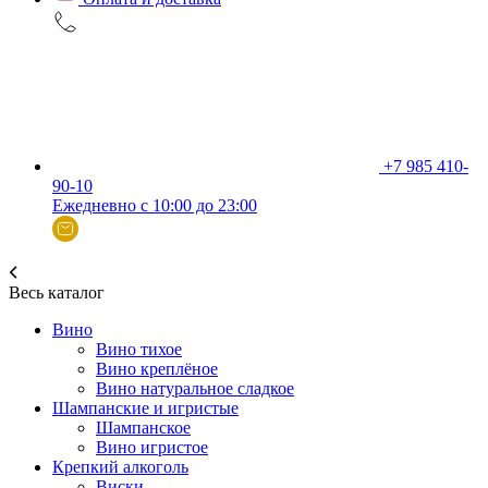
+7 985 410-
90-10
Ежедневно с 10:00 до 23:00
Весь каталог
Вино
Вино тихое
Вино креплёное
Вино натуральное сладкое
Шампанские и игристые
Шампанское
Вино игристое
Крепкий алкоголь
Виски