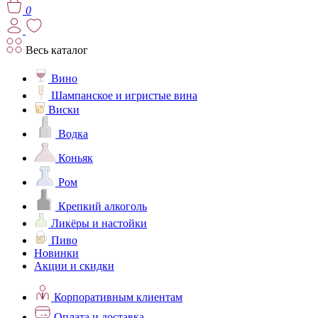
0
Весь каталог
Вино
Шампанское и игристые вина
Виски
Водка
Коньяк
Ром
Крепкий алкоголь
Ликёры и настойки
Пиво
Новинки
Акции и скидки
Корпоративным клиентам
Оплата и доставка