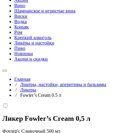
Акции
Вино
Шампанское и игристые вина
Виски
Водка
Коньяк
Ром
Крепкий алкоголь
Ликёры и настойки
Пиво
Новинки
Акции и скидки
Главная
/
Ликёры, настойки, аперитивы и бальзамы
/
Ликеры
/
Fowler’s Cream 0.5 л
Ликер Fowler’s Cream
0,5 л
Фоулер'с Сливочный 500 мл