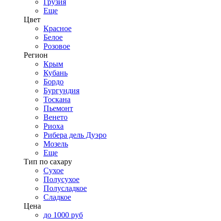
Грузия
Еще
Цвет
Красное
Белое
Розовое
Регион
Крым
Кубань
Бордо
Бургундия
Тоскана
Пьемонт
Венето
Риоха
Рибера дель Дуэро
Мозель
Еще
Тип по сахару
Сухое
Полусухое
Полусладкое
Сладкое
Цена
до 1000 руб