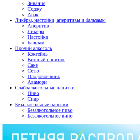
Зивания
Соджу
Арак
Ликёры, настойки, аперитивы и бальзамы
Аперитив
Ликеры
Настойки
Бальзам
Прочий алкоголь
Коктейль
Винный напиток
Саке
Сетю
Плодовое вино
Авамори
Слабоалкогольные напитки
Пиво
Сидр
Безалкогольные напитки
Безалкогольное пиво
Безалкогольное вино