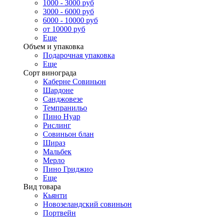
1000 - 3000 руб
3000 - 6000 руб
6000 - 10000 руб
от 10000 руб
Еще
Объем и упаковка
Подарочная упаковка
Еще
Сорт винограда
Каберне Совиньон
Шардоне
Санджовезе
Темпранильо
Пино Нуар
Рислинг
Совиньон блан
Шираз
Мальбек
Мерло
Пино Гриджио
Еще
Вид товара
Кьянти
Новозеландский совиньон
Портвейн