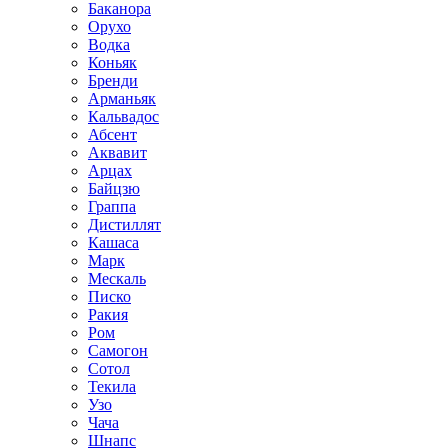
Баканора
Орухо
Водка
Коньяк
Бренди
Арманьяк
Кальвадос
Абсент
Аквавит
Арцах
Байцзю
Граппа
Дистиллят
Кашаса
Марк
Мескаль
Писко
Ракия
Ром
Самогон
Сотол
Текила
Узо
Чача
Шнапс