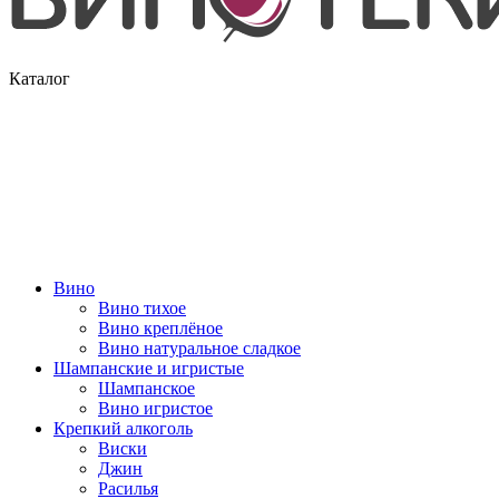
Каталог
Вино
Вино тихое
Вино креплёное
Вино натуральное сладкое
Шампанские и игристые
Шампанское
Вино игристое
Крепкий алкоголь
Виски
Джин
Расилья