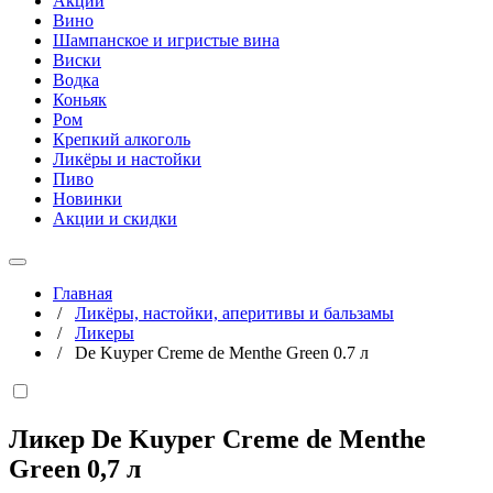
Акции
Вино
Шампанское и игристые вина
Виски
Водка
Коньяк
Ром
Крепкий алкоголь
Ликёры и настойки
Пиво
Новинки
Акции и скидки
Главная
/
Ликёры, настойки, аперитивы и бальзамы
/
Ликеры
/
De Kuyper Creme de Menthe Green 0.7 л
Ликер De Kuyper Creme de Menthe
Green
0,7 л