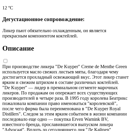
12 °С
Дегустационное сопровождение:
Ликер пьют обязательно охлажденным, он является
прекрасным компонентом коктейлей.
Описание
При производстве ликера "De Kuyper" Creme de Menthe Green
используется масло свежих листьев мяты, благодаря чему
достигается прохладный освежающий вкус. Этот ликер станет
ярким и свежим штрихом в составе различных коктейлей.
"De Kuyper" — лидер в премиальном сегменте марочных
ликеров. По продажам он опережает всех существующих
производителей в четыре раза. В 1995 году королева Беатрикс
пожаловала компании право именоваться "королевской",
после чего фирма была переименована в "De Kuyper Royal
Distillers". Следом за этим ярким событием в жизни компании
последовало еще одно — покупка Erven Warnink BV,
известного бренда, прославившегося выпуском ликера
"Advocaat". Вплоть до сегодняшнего дня "Де Кайпер"