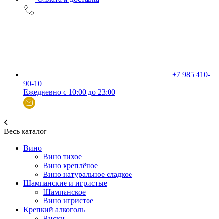
+7 985 410-
90-10
Ежедневно с 10:00 до 23:00
Весь каталог
Вино
Вино тихое
Вино креплёное
Вино натуральное сладкое
Шампанские и игристые
Шампанское
Вино игристое
Крепкий алкоголь
Виски