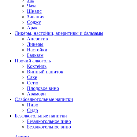
Узо
Чача
Шнапс
Зивания
Соджу
Арак
Ликёры, настойки, аперитивы и бальзамы
Аперитив
Ликеры
Настойки
Бальзам
Прочий алкоголь
Коктейль
Винный напиток
Саке
Сетю
Плодовое вино
Авамори
Слабоалкогольные напитки
Пиво
Сидр
Безалкогольные напитки
Безалкогольное пиво
Безалкогольное вино