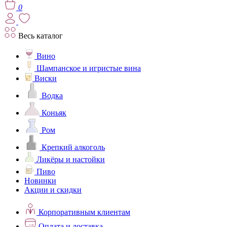
0
Весь каталог
Вино
Шампанское и игристые вина
Виски
Водка
Коньяк
Ром
Крепкий алкоголь
Ликёры и настойки
Пиво
Новинки
Акции и скидки
Корпоративным клиентам
Оплата и доставка