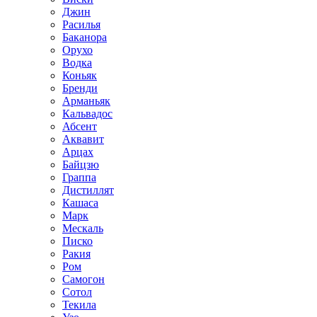
Джин
Расилья
Баканора
Орухо
Водка
Коньяк
Бренди
Арманьяк
Кальвадос
Абсент
Аквавит
Арцах
Байцзю
Граппа
Дистиллят
Кашаса
Марк
Мескаль
Писко
Ракия
Ром
Самогон
Сотол
Текила