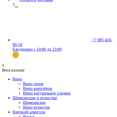
+7 985 410-
90-10
Ежедневно с 10:00 до 23:00
Весь каталог
Вино
Вино тихое
Вино креплёное
Вино натуральное сладкое
Шампанские и игристые
Шампанское
Вино игристое
Крепкий алкоголь
Виски