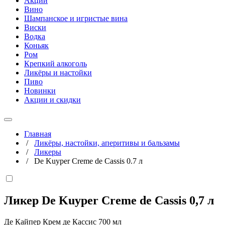
Акции
Вино
Шампанское и игристые вина
Виски
Водка
Коньяк
Ром
Крепкий алкоголь
Ликёры и настойки
Пиво
Новинки
Акции и скидки
Главная
/
Ликёры, настойки, аперитивы и бальзамы
/
Ликеры
/
De Kuyper Creme de Cassis 0.7 л
Ликер De Kuyper Creme de Cassis
0,7 л
Де Кайпер Крем де Кассис 700 мл