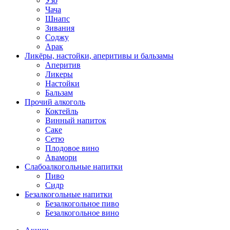
Узо
Чача
Шнапс
Зивания
Соджу
Арак
Ликёры, настойки, аперитивы и бальзамы
Аперитив
Ликеры
Настойки
Бальзам
Прочий алкоголь
Коктейль
Винный напиток
Саке
Сетю
Плодовое вино
Авамори
Слабоалкогольные напитки
Пиво
Сидр
Безалкогольные напитки
Безалкогольное пиво
Безалкогольное вино