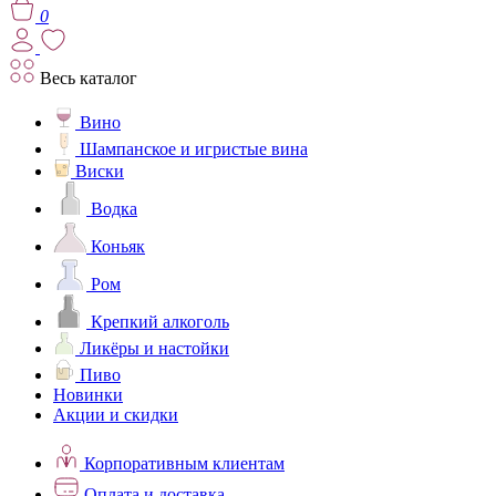
0
Весь каталог
Вино
Шампанское и игристые вина
Виски
Водка
Коньяк
Ром
Крепкий алкоголь
Ликёры и настойки
Пиво
Новинки
Акции и скидки
Корпоративным клиентам
Оплата и доставка