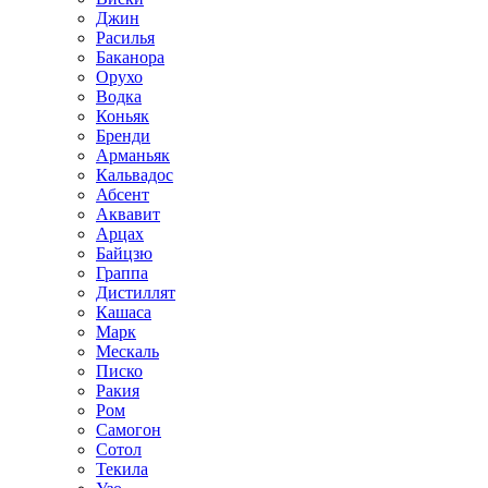
Джин
Расилья
Баканора
Орухо
Водка
Коньяк
Бренди
Арманьяк
Кальвадос
Абсент
Аквавит
Арцах
Байцзю
Граппа
Дистиллят
Кашаса
Марк
Мескаль
Писко
Ракия
Ром
Самогон
Сотол
Текила