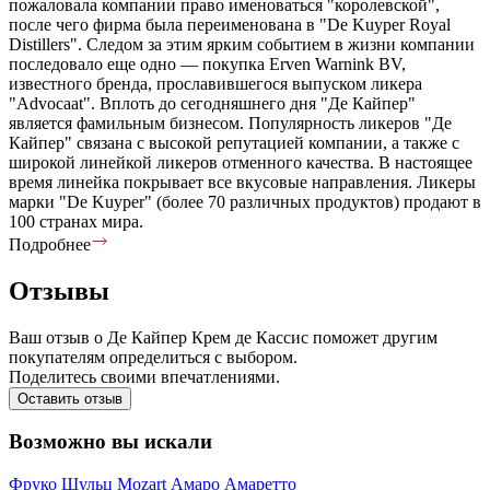
пожаловала компании право именоваться "королевской",
после чего фирма была переименована в "De Kuyper Royal
Distillers". Следом за этим ярким событием в жизни компании
последовало еще одно — покупка Erven Warnink BV,
известного бренда, прославившегося выпуском ликера
"Advocaat". Вплоть до сегодняшнего дня "Де Кайпер"
является фамильным бизнесом. Популярность ликеров "Де
Кайпер" связана с высокой репутацией компании, а также с
широкой линейкой ликеров отменного качества. В настоящее
время линейка покрывает все вкусовые направления. Ликеры
марки "De Kuyper" (более 70 различных продуктов) продают в
100 странах мира.
Подробнее
Отзывы
Ваш отзыв о Де Кайпер Крем де Кассис поможет другим
покупателям определиться с выбором.
Поделитесь своими впечатлениями.
Оставить отзыв
Возможно вы искали
Фруко Шульц
Mozart
Амаро
Амаретто