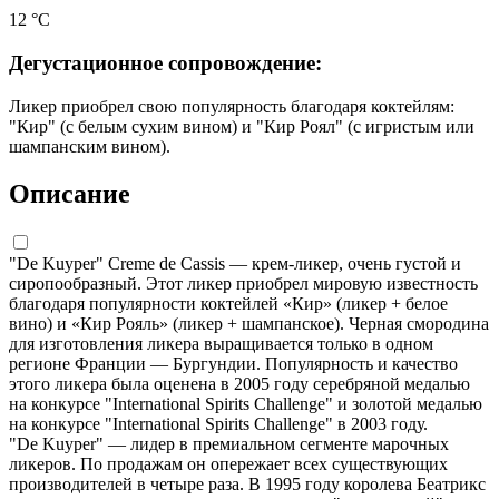
12 °С
Дегустационное сопровождение:
Ликер приобрел свою популярность благодаря коктейлям:
"Кир" (с белым сухим вином) и "Кир Роял" (с игристым или
шампанским вином).
Описание
"De Kuyper" Creme de Cassis — крем-ликер, очень густой и
сиропообразный. Этот ликер приобрел мировую известность
благодаря популярности коктейлей «Кир» (ликер + белое
вино) и «Кир Рояль» (ликер + шампанское). Черная смородина
для изготовления ликера выращивается только в одном
регионе Франции — Бургундии. Популярность и качество
этого ликера была оценена в 2005 году серебряной медалью
на конкурсе "International Spirits Challenge" и золотой медалью
на конкурсе "International Spirits Challenge" в 2003 году.
"De Kuyper" — лидер в премиальном сегменте марочных
ликеров. По продажам он опережает всех существующих
производителей в четыре раза. В 1995 году королева Беатрикс